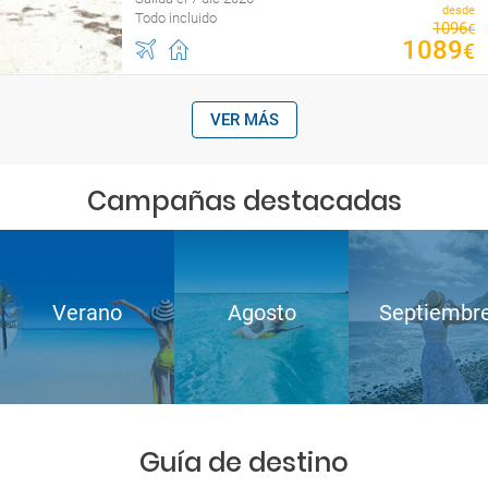
desde
Todo incluido
1096
€
1089
€
VER MÁS
Campañas destacadas
Verano
Agosto
Septiembr
Guía de destino