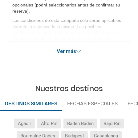
opcionales (podrá seleccionarlos antes de confirmar su
reserva)
.
Las condiciones de esta campaña sólo serán aplicables
durante la vigencia de la misma. Las posibles
modificaciones de reserva posteriores a esta campaña
quedan excluidas de las condiciones de promoción
anteriormente mencionadas.
Ver más
Nuestros destinos
DESTINOS SIMILARES
FECHAS ESPECIALES
FEC
Agadir
Alto Rin
Baden Baden
Bajo Rin
Boumalne Dades
Budapest
Casablanca