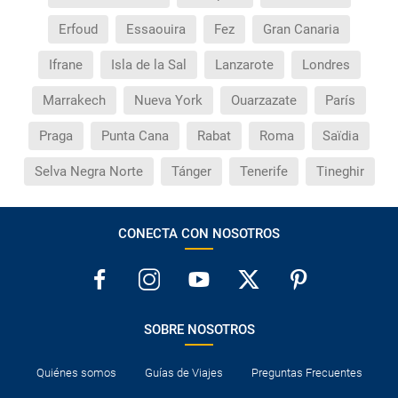
Erfoud
Essaouira
Fez
Gran Canaria
Ifrane
Isla de la Sal
Lanzarote
Londres
Marrakech
Nueva York
Ouarzazate
París
Praga
Punta Cana
Rabat
Roma
Saïdia
Selva Negra Norte
Tánger
Tenerife
Tineghir
CONECTA CON NOSOTROS
SOBRE NOSOTROS
Quiénes somos
Guías de Viajes
Preguntas Frecuentes