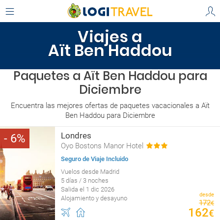
Viajes a
Aït Ben Haddou
Paquetes a Aït Ben Haddou para
Diciembre
Encuentra las mejores ofertas de paquetes vacacionales a Aït
Ben Haddou para Diciembre
Londres
6
Oyo Bostons Manor Hotel
Seguro de Viaje Incluido
Vuelos desde Madrid
5 días / 3 noches
Salida el 1 dic 2026
desde
Alojamiento y desayuno
172
€
162
€