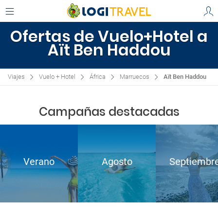
Ofertas de Vuelo+Hotel a
Aït Ben Haddou
Viajes
Vuelo + Hotel
África
Marruecos
Aït Ben Haddou
Campañas destacadas
Verano
Agosto
Septiembr