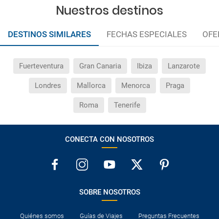
Nuestros destinos
DESTINOS SIMILARES
FECHAS ESPECIALES
OFE
Fuerteventura
Gran Canaria
Ibiza
Lanzarote
Londres
Mallorca
Menorca
Praga
Roma
Tenerife
CONECTA CON NOSOTROS
SOBRE NOSOTROS
Quiénes somos
Guías de Viajes
Preguntas Frecuentes