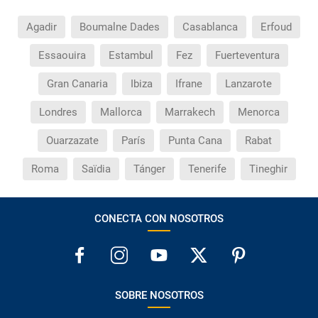
Agadir
Boumalne Dades
Casablanca
Erfoud
Essaouira
Estambul
Fez
Fuerteventura
Gran Canaria
Ibiza
Ifrane
Lanzarote
Londres
Mallorca
Marrakech
Menorca
Ouarzazate
París
Punta Cana
Rabat
Roma
Saïdia
Tánger
Tenerife
Tineghir
CONECTA CON NOSOTROS
SOBRE NOSOTROS