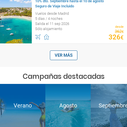
10% dto. Septiembre hasta el 10 de agosto
Seguro de Viaje Incluido
Vuelos desde Madrid
5 días / 4 noches
Salida el 11 sep 2026
desde
Sólo alojamiento
362
€
326
€
VER MÁS
Campañas destacadas
Verano
Agosto
Septiembr