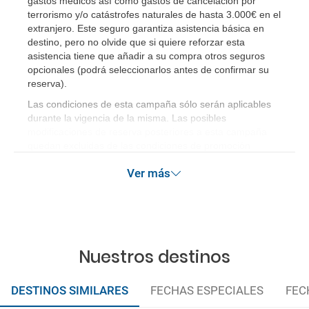
gastos médicos así como gastos de cancelación por
terrorismo y/o catástrofes naturales de hasta 3.000€ en el
extranjero. Este seguro garantiza asistencia básica en
destino, pero no olvide que si quiere reforzar esta
asistencia tiene que añadir a su compra otros seguros
opcionales (podrá seleccionarlos antes de confirmar su
reserva)
.
Las condiciones de esta campaña sólo serán aplicables
durante la vigencia de la misma. Las posibles
modificaciones de reserva posteriores a esta campaña
quedan excluidas de las condiciones de promoción
anteriormente mencionadas.
Ver más
Nuestros destinos
DESTINOS SIMILARES
FECHAS ESPECIALES
FEC