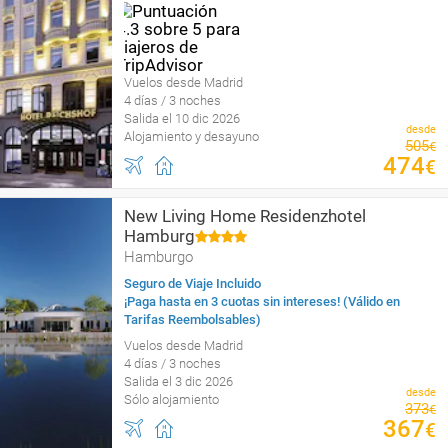
Vuelos desde Madrid
4 días / 3 noches
Salida el 10 dic 2026
desde
Alojamiento y desayuno
505
€
474
€
New Living Home Residenzhotel
Hamburg
Hamburgo
Seguro de Viaje Incluido
¡Paga hasta en 3 cuotas sin intereses! (Válido en
Tarifas Reembolsables)
Vuelos desde Madrid
4 días / 3 noches
Salida el 3 dic 2026
desde
Sólo alojamiento
373
€
367
€