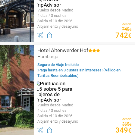
Vuelos desde Madrid
4 días / 3 noches
Salida el 10 dic 2026
desde
Alojamiento y desayuno
745
€
742
€
Hotel Altenwerder Hof
Hamburgo
Seguro de Viaje Incluido
¡Paga hasta en 3 cuotas sin intereses! (Válido en
Tarifas Reembolsables)
Vuelos desde Madrid
4 días / 3 noches
Salida el 10 dic 2026
desde
Alojamiento y desayuno
365
€
349
€