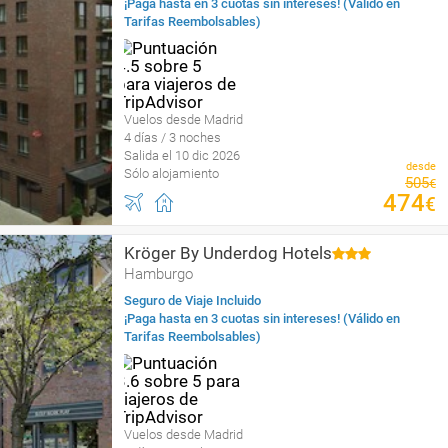
¡Paga hasta en 3 cuotas sin intereses! (Válido en
Tarifas Reembolsables)
Vuelos desde Madrid
4 días / 3 noches
Salida el 10 dic 2026
desde
Sólo alojamiento
505
€
474
€
Kröger By Underdog Hotels
Hamburgo
Seguro de Viaje Incluido
¡Paga hasta en 3 cuotas sin intereses! (Válido en
Tarifas Reembolsables)
Vuelos desde Madrid