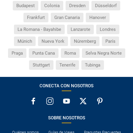
Budapest
Colonia
Dresden
Düsseldorf
Frankfurt
Gran Canaria
Hanover
La Romana - Bayahibe
Lanzarote
Londres
Múnich
Nueva York
Núremberg
París
Praga
Punta Cana
Roma
Selva Negra Norte
Stuttgart
Tenerife
Tubinga
CONECTA CON NOSOTROS
SOBRE NOSOTROS
Quiénes somos
Guías de Viajes
Preguntas Frecuentes