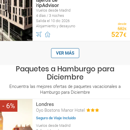
Vuelos desde Madrid
4 días / 3 noches
Salida el 10 dic 2026
desde
Alojamiento y desayuno
582
€
527
€
VER MÁS
Paquetes a Hamburgo para
Diciembre
Encuentra las mejores ofertas de paquetes vacacionales a
Hamburgo para Diciembre
Londres
6
Oyo Bostons Manor Hotel
Seguro de Viaje Incluido
Vuelos desde Madrid