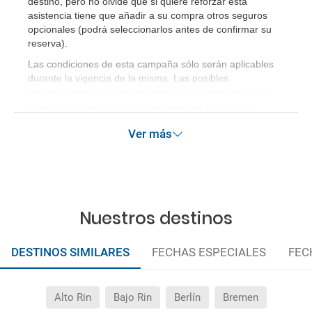
destino, pero no olvide que si quiere reforzar esta
asistencia tiene que añadir a su compra otros seguros
opcionales (podrá seleccionarlos antes de confirmar su
reserva)
.
Las condiciones de esta campaña sólo serán aplicables
durante la vigencia de la misma. Las posibles
modificaciones de reserva posteriores a esta campaña
quedan excluidas de las condiciones de promoción
anteriormente mencionadas.
Ver más
Nuestros destinos
DESTINOS SIMILARES
FECHAS ESPECIALES
FEC
Alto Rin
Bajo Rin
Berlín
Bremen