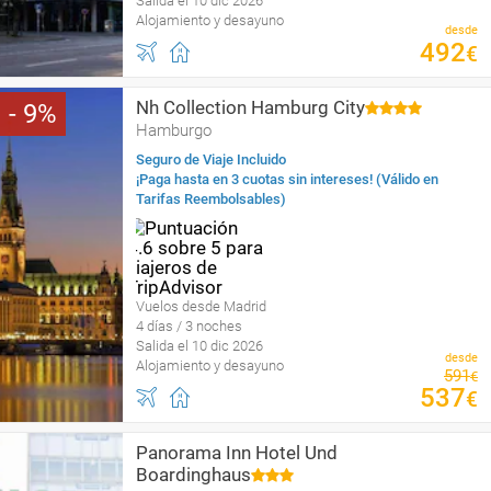
Salida el 10 dic 2026
Alojamiento y desayuno
desde
492
€
Nh Collection Hamburg City
9
Hamburgo
Seguro de Viaje Incluido
¡Paga hasta en 3 cuotas sin intereses! (Válido en
Tarifas Reembolsables)
Vuelos desde Madrid
4 días / 3 noches
Salida el 10 dic 2026
desde
Alojamiento y desayuno
591
€
537
€
Panorama Inn Hotel Und
Boardinghaus