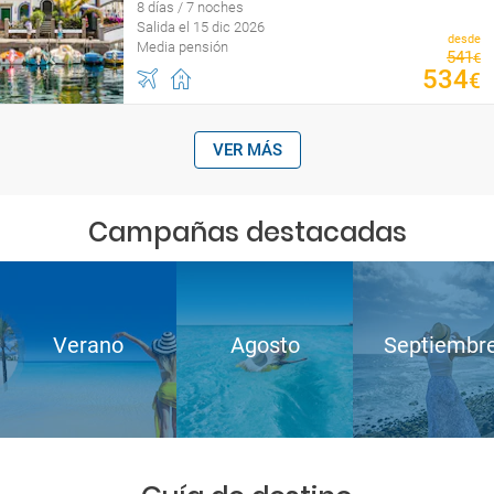
8 días / 7 noches
Salida el 15 dic 2026
desde
Media pensión
541
€
534
€
VER MÁS
Campañas destacadas
Verano
Agosto
Septiembr