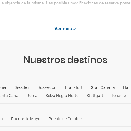
la vigencia de la misma. Las posibles modificaciones de reserva post
Ver más
Nuestros destinos
onia
Dresden
Düsseldorf
Frankfurt
Gran Canaria
Ham
unta Cana
Roma
Selva Negra Norte
Stuttgart
Tenerife
ta
Puente de Mayo
Puente de Octubre