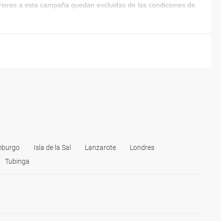
eriores a esta campaña quedan excluidas de las condiciones de
burgo
Isla de la Sal
Lanzarote
Londres
Tubinga