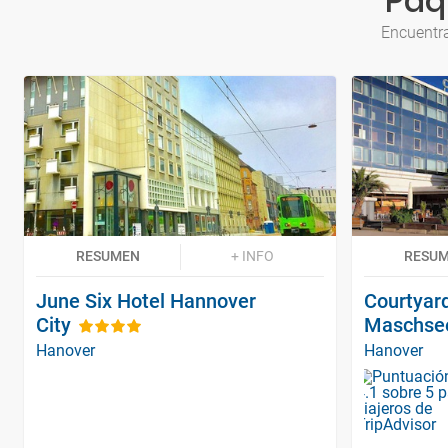
Paq
Encuentra
RESUMEN
+ INFO
RESU
June Six Hotel Hannover
Courtyar
City
Maschse
Hanover
Hanover