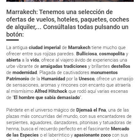
¿Cómo llegar?
tienen ya todos sus billetes electrónicos por lo que podrás obtenerlas
directamente en los mostradores de la aerolínea o realizando el check-
Marrakech: Tenemos una selección de
in por su web.
Salud y seguridad
Tánger
Casablanca
Rabat
ofertas de vuelos, hoteles, paquetes, coches
Eso sí, deberás estar atento si viajas con una compañía low cost, debido
de alquiler,... Consúltalas todas pulsando un
a que muchas de ellas exigen la presentación de la tarjeta de embarque
¿Dónde Alojarse?
(que deberás realizar a través de su web) para que no te carguen un
botón:
suplemento extra en el mismo aeropuerto.
En caso de tener que enviarte la documentación de un paquete
La antigua
ciudad imperial
de
Marrakech
tiene mucho que
vacacional (Caribe, circuitos, tours...) te enviaremos la documentación
ofrecer entre sus rojizas paredes.
Bulliciosa
,
cosmopolita
y
de tu reserva alrededor de 10 días antes de salida, la cual deberás
abierta
a la
vida
, ofrece al viajero ávido de experiencias una
imprimir y llevar contigo en el viaje.
urbe vibrante de
arraigadas tradiciones
y brillantes
destellos
Esta documentación te será requerida en el mostrador de la compañía
de
modernidad
. Plagada de cautivadores
monumentos
aérea a la hora de realizar el check-in el día de la salida.
Patrimonio
de la
Humanidad
por la
Unesco
, ofrece un amasijo
de sensaciones, aromas y rincones con encanto que atraería
al mismísimo
Alfred Hitchock
que rodó aquí varias escenas
MODIFICACIÓN ó CANCELACIÓN ¿Puedo anular o
de “
El hombre que sabía demasiado
”.
modificar una reserva del viaje? ¿Qué gastos puede
Piérdete en el universo mágico de
Djemaâ el Fna
, una de las
generar una anulación o modificación del viaje?
plazas más concurridas del mundo, con sus encantadores de
serpientes, aguadores, danzadores, pitonisas y tatuadoras de
¿Qué caducidad debe tener mi pasaporte para ir
henna; busca el recuerdo perfecto en el fascinante
Mercado
a...?
de las Especies
o el laberíntico y
apasionante zoco
con sus