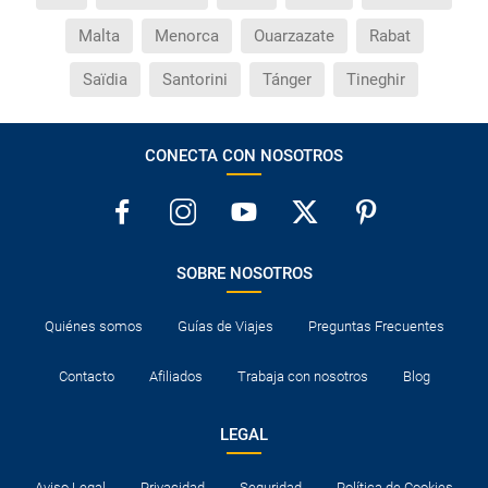
¿Cuáles son las condiciones generales en las
Malta
Menorca
Ouarzazate
Rabat
reservas de viajes?
Saïdia
Santorini
Tánger
Tineghir
¿Cuáles son los impuestos de entrada y salida del
país si viajo a América?
CONECTA CON NOSOTROS
¿Qué hago si el traslado contratado del aeropuerto
al hotel o viceversa no ha aparecido?
¿Necesito visado para poder ir a ...?
SOBRE NOSOTROS
¿Por qué me sale el precio de un niño igual que el
Quiénes somos
Guías de Viajes
Preguntas Frecuentes
precio de un adulto?
Contacto
Afiliados
Trabaja con nosotros
Blog
¿Cuántas veces debo imprimir el bono de los
traslados?
LEGAL
Aviso Legal
Privacidad
Seguridad
Política de Cookies