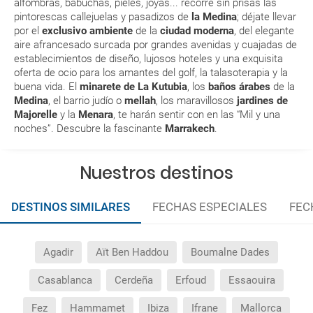
alfombras, babuchas, pieles, joyas... recorre sin prisas las
pintorescas callejuelas y pasadizos de
la Medina
; déjate llevar
¿Con cuánta antelación tengo que estar en el
por el
exclusivo ambiente
de la
ciudad moderna
, del elegante
aeropuerto?
aire afrancesado surcada por grandes avenidas y cuajadas de
establecimientos de diseño, lujosos hoteles y una exquisita
RESERVAR ¿Cómo puedo reservar un viaje de
oferta de ocio para los amantes del
golf
, la talasoterapia y la
buena vida. El
minarete de La Kutubia
, los
baños árabes
de la
paquete vacacional en la página web?
Medina
, el barrio judío o
mellah
, los maravillosos
jardines de
Majorelle
y la
Menara
, te harán sentir con en las “
Mil y una
Al realizar la reserva, uno de los servicios ha
noches
”. Descubre la fascinante
Marrakech
.
quedado de pendiente de confirmación ¿Cómo
sabré si se confirma el viaje?
Nuestros destinos
¿Cómo sé si hay plazas disponibles en el viaje que
DESTINOS SIMILARES
FECHAS ESPECIALES
FEC
quiero al hacer mi solicitud de reserva?
Si tengo los traslados incluidos, ¿dónde debo
Agadir
Aït Ben Haddou
Boumalne Dades
dirigirme?
Casablanca
Cerdeña
Erfoud
Essaouira
¿Incluye algún seguro de viaje mi reserva?
Fez
Hammamet
Ibiza
Ifrane
Mallorca