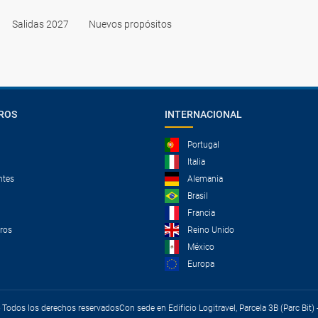
sencillo comprar pequeños adaptadores en cualquier ciudad marro
Salidas 2027
Nuevos propósitos
ROS
INTERNACIONAL
Portugal
Italia
ntes
Alemania
Brasil
Francia
tros
Reino Unido
México
Europa
 - Todos los derechos reservados
Con sede en Edificio Logitravel, Parcela 3B (Parc Bit