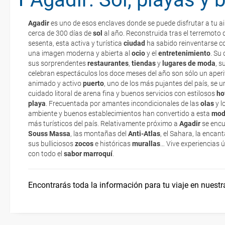
Gastronomía marroquí
Agadir
es uno de esos enclaves donde se puede disfrutar a tu ai
¿Cuándo ir?
cerca de 300 días de
sol
al año. Reconstruida tras el terremoto q
La documentación de tu reserva te será enviada por mail en el mo
sesenta, esta activa y turística
ciudad
ha sabido reinventarse c
esté realizado completamente.
una imagen moderna y abierta al
ocio
y el
entretenimiento
. Su
sus sorprendentes
Documentación y aduanas
restaurantes
,
tiendas
y
lugares de moda
, s
Respecto a las tarjetas de embarque, casi todas las compañías aér
celebran espectáculos los doce meses del año son sólo un aperit
electrónicos por lo que podrás obtenerlas directamente en los mos
animado y activo
puerto
, uno de los más pujantes del país, se
realizando el check-in por su web.
cuidado litoral de arena fina y buenos servicios con estilosos
ho
¿Cómo llegar?
playa
. Frecuentada por amantes incondicionales de las
olas
y l
Eso sí, deberás estar atento si viajas con una compañía low cost,
ambiente y buenos establecimientos han convertido a esta
mod
exigen la presentación de la tarjeta de embarque (que deberás real
más turísticos del país. Relativamente próximo a
Agadir
se encu
Salud y seguridad
no te carguen un suplemento extra en el mismo aeropuerto.
Souss Massa
, las montañas del
Anti-Atlas
, el Sahara, la enca
sus bulliciosos
zocos
e históricas
murallas
… Vive experiencias ú
En caso de tener que enviarte la documentación de un paquete vacaci
con todo el
sabor marroquí
.
¿Dónde Alojarse?
te enviaremos la documentación de tu reserva alrededor de 10 días
imprimir y llevar contigo en el viaje.
Encontrarás toda la información para tu viaje en nuestr
Esta documentación te será requerida en el mostrador de la compañ
check-in el día de la salida.