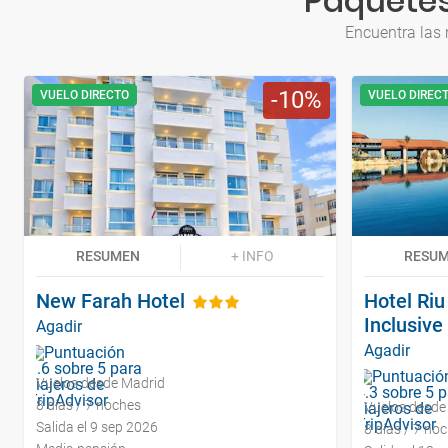
Paquetes
Encuentra las 
10
VUELO DIRECTO
VUELO DIREC
RESUMEN
+ INFO
RESU
New Farah Hotel
Hotel Riu
Inclusive
Agadir
Agadir
Vuelos desde Madrid
8 días / 7 noches
Vuelos desde
Salida el 9 sep 2026
8 días / 7 no