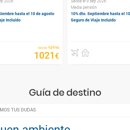
sep 2026
Salida el 9 sep 2026
Media pensión
tiembre hasta el 10 de agosto
10% dto. Septiembre hasta el 1
je Incluido
Seguro de Viaje Incluido
1211
€
desde
1021
€
Guía de destino
MOS TUS DUDAS
 buen ambiente