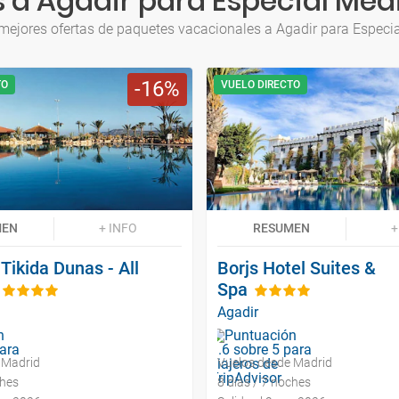
 a Agadir para Especial Med
mejores ofertas de paquetes vacacionales a Agadir para Especi
16
TO
VUELO DIRECTO
MEN
+ INFO
RESUMEN
+
 Tikida Dunas - All
Borjs Hotel Suites &
Spa
Agadir
 Madrid
Vuelos desde Madrid
ches
8 días / 7 noches