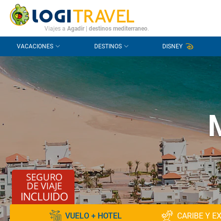
CONTACTO
PREGUNTAS FRECUENTES
Viajes a
Agadir
|
destinos mediterraneo
.
VACACIONES
DESTINOS
DISNEY
VUELO + HOTEL
CARIBE Y E