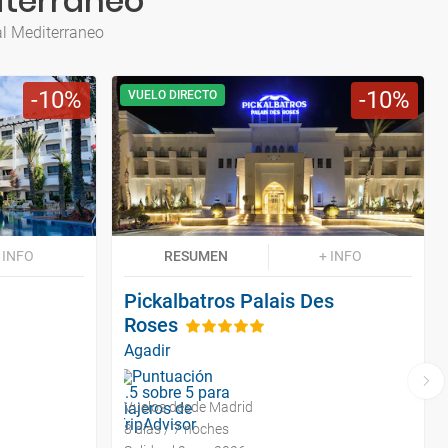
iterraneo
al Mediterraneo
10
10
VUELO DIRECTO
 INFO
RESUMEN
+ INFO
Pickalbatros Palais Des
Roses
Agadir
Vuelos desde Madrid
8 días / 7 noches