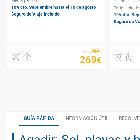
Media pensión
Salida el 13 
10% dto. Septiembre hasta el 10 de agosto
Todo incluido
Seguro de Viaje Incluido
10% dto. Sep
Seguro de Via
299
€
desde
269
€
GUÍA RÁPIDA
INFORMACIÓN ÚTIL
RESOLVE
Agadir: Sol, playas y