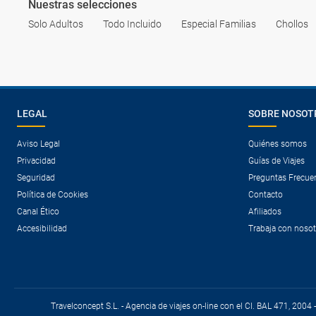
Nuestras selecciones
Solo Adultos
Todo Incluido
Especial Familias
Chollos
LEGAL
SOBRE NOSOT
Aviso Legal
Quiénes somos
Privacidad
Guías de Viajes
Seguridad
Preguntas Frecue
Política de Cookies
Contacto
Canal Ético
Afiliados
Accesibilidad
Trabaja con noso
Travelconcept S.L. - Agencia de viajes on-line con el CI. BAL 471, 2004