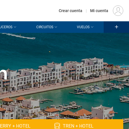
€
Origen
MADRID (MAD)
ES
EUR
Crear cuenta
|
Mi cuenta
UCEROS
CIRCUITOS
VUELOS
n
ERRY + HOTEL
TREN + HOTEL