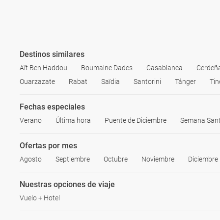
Destinos similares
Aït Ben Haddou
Boumalne Dades
Casablanca
Cerdeñ
Ouarzazate
Rabat
Saïdia
Santorini
Tánger
Tin
Fechas especiales
Verano
Última hora
Puente de Diciembre
Semana San
Ofertas por mes
Agosto
Septiembre
Octubre
Noviembre
Diciembre
Nuestras opciones de viaje
Vuelo + Hotel