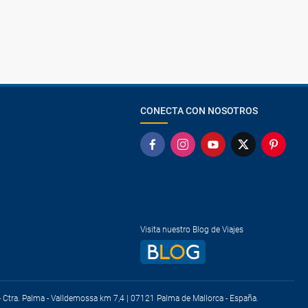
quí.
CONECTA CON NOSOTROS
Visita nuestro Blog de Viajes
) - Ctra. Palma - Valldemossa km 7,4 | 07121 Palma de Mallorca - España.