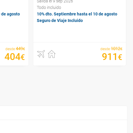
Salida el 9 sep 2026
Todo incluido
0 de agosto
10% dto. Septiembre hasta el 10 de agosto
Seguro de Viaje Incluido
449
1012
€
€
desde
desde
404
911
€
€
¿Por