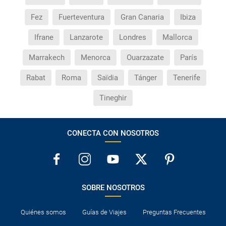
Fez
Fuerteventura
Gran Canaria
Ibiza
Ifrane
Lanzarote
Londres
Mallorca
Marrakech
Menorca
Ouarzazate
París
Rabat
Roma
Saïdia
Tánger
Tenerife
Tineghir
CONECTA CON NOSOTROS
SOBRE NOSOTROS
Quiénes somos
Guías de Viajes
Preguntas Frecuentes