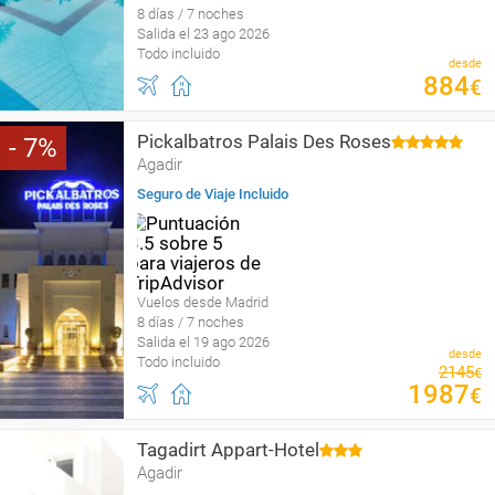
8 días / 7 noches
Salida el 23 ago 2026
Todo incluido
desde
884
€
Pickalbatros Palais Des Roses
7
Agadir
Seguro de Viaje Incluido
Vuelos desde Madrid
8 días / 7 noches
Salida el 19 ago 2026
desde
Todo incluido
2145
€
1987
€
Tagadirt Appart-Hotel
Agadir