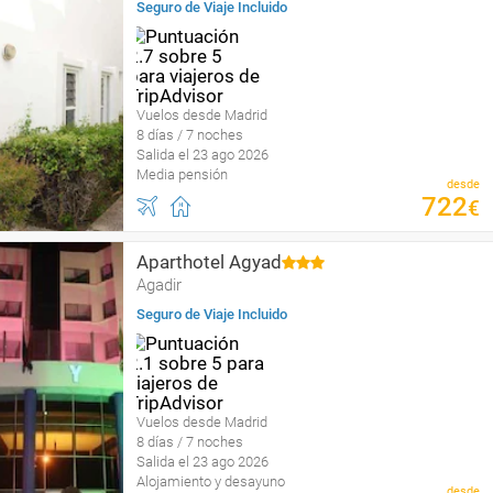
Seguro de Viaje Incluido
Vuelos desde Madrid
8 días / 7 noches
Salida el 23 ago 2026
Media pensión
desde
722
€
Aparthotel Agyad
Agadir
Seguro de Viaje Incluido
Vuelos desde Madrid
8 días / 7 noches
Salida el 23 ago 2026
Alojamiento y desayuno
desde