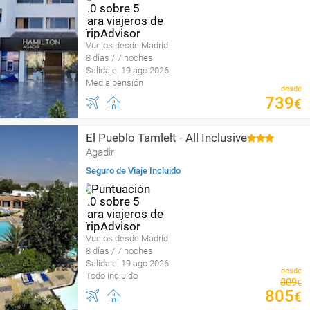
Vuelos desde Madrid
8 días / 7 noches
Salida el 19 ago 2026
Media pensión
desde
739
€
El Pueblo Tamlelt - All Inclusive
Agadir
Seguro de Viaje Incluido
Vuelos desde Madrid
8 días / 7 noches
Salida el 19 ago 2026
desde
Todo incluido
809
€
805
€