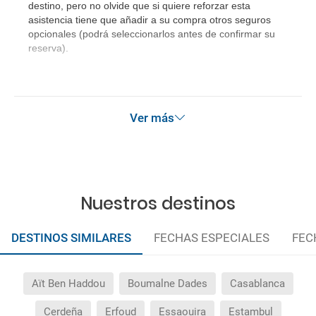
destino, pero no olvide que si quiere reforzar esta
¿Incluye algún seguro de viaje mi reserva?
asistencia tiene que añadir a su compra otros seguros
opcionales (podrá seleccionarlos antes de confirmar su
¿Cuáles son las condiciones generales en las
reserva).
reservas de viajes?
¿Cuáles son los impuestos de entrada y salida del
país si viajo a América?
Ver más
¿Qué hago si el traslado contratado del aeropuerto
al hotel o viceversa no ha aparecido?
Nuestros destinos
¿Necesito visado para poder ir a ...?
DESTINOS SIMILARES
FECHAS ESPECIALES
FEC
¿Por qué me sale el precio de un niño igual que el
precio de un adulto?
Aït Ben Haddou
Boumalne Dades
Casablanca
¿Cuántas veces debo imprimir el bono de los
traslados?
Cerdeña
Erfoud
Essaouira
Estambul