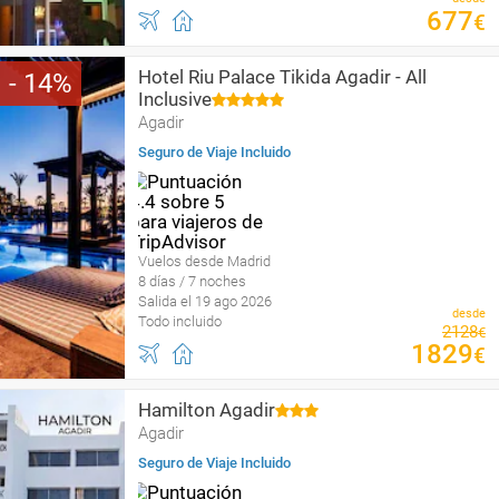
677
€
Hotel Riu Palace Tikida Agadir - All
14
Inclusive
Agadir
Seguro de Viaje Incluido
Vuelos desde Madrid
8 días / 7 noches
Salida el 19 ago 2026
desde
Todo incluido
2128
€
1829
€
Hamilton Agadir
Agadir
Seguro de Viaje Incluido