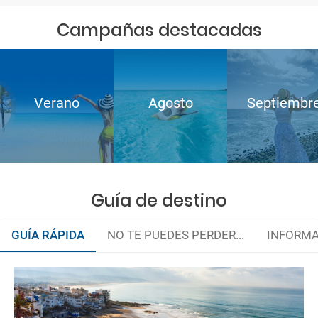
Campañas destacadas
Verano
Agosto
Septiembr
Guía de destino
GUÍA RÁPIDA
NO TE PUEDES PERDER...
INFORMA
Gastronomía marroquí
¿Cuándo ir?
La documentación de tu reserva te será enviada por mail en el