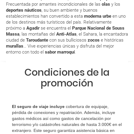
¿Qué caducidad debe tener mi pasaporte para ir
Frecuentada por amantes incondicionales de las
olas
y los
a...?
deportes
náuticos
, su buen ambiente y buenos
establecimientos han convertido a esta
moderna urbe
en uno
de los destinos más turísticos del país. Relativamente
¿Con cuánta antelación tengo que estar en el
próximo a
Agadir
se encuentra el
Parque Nacional de Souss
aeropuerto?
Massa
, las montañas del
Anti-Atlas
, el Sahara, la encantadora
ciudad de
Taroudante
con sus bulliciosos
zocos
e históricas
RESERVAR ¿Cómo puedo reservar un viaje de
murallas
… Vive experiencias únicas y disfruta del mejor
entorno con todo el
sabor marroquí
.
paquete vacacional en la página web?
Al realizar la reserva, uno de los servicios ha
Condiciones de la
quedado de pendiente de confirmación ¿Cómo
promoción
sabré si se confirma el viaje?
¿Cómo sé si hay plazas disponibles en el viaje que
quiero al hacer mi solicitud de reserva?
El seguro de viaje incluye
cobertura de equipaje,
pérdida de conexiones y repatriación. Además, incluye
Si tengo los traslados incluidos, ¿dónde debo
gastos médicos así como gastos de cancelación por
terrorismo y/o catástrofes naturales de hasta 3.000€ en el
dirigirme?
extranjero. Este seguro garantiza asistencia básica en