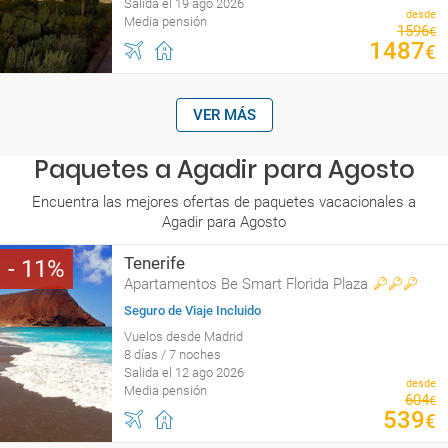
Salida el 19 ago 2026
desde
Media pensión
1596
€
1487
€
VER MÁS
Paquetes a Agadir para Agosto
Encuentra las mejores ofertas de paquetes vacacionales a
Agadir para Agosto
Tenerife
11
Apartamentos Be Smart Florida Plaza
Seguro de Viaje Incluido
Vuelos desde Madrid
8 días / 7 noches
Salida el 12 ago 2026
desde
Media pensión
604
€
539
€