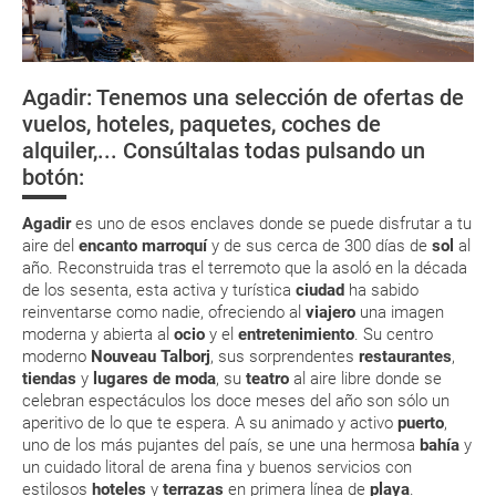
momento que el pago de la reserva esté realizado completamente.
Documentación y aduanas
Respecto a las tarjetas de embarque, casi todas las compañías aéreas
¿Cómo llegar?
tienen ya todos sus billetes electrónicos por lo que podrás obtenerlas
directamente en los mostradores de la aerolínea o realizando el check-
Agadir: Tenemos una selección de ofertas de
in por su web.
Salud y seguridad
Tánger
Casablanca
Rabat
vuelos, hoteles, paquetes, coches de
Eso sí, deberás estar atento si viajas con una compañía low cost, debido
alquiler,... Consúltalas todas pulsando un
a que muchas de ellas exigen la presentación de la tarjeta de embarque
¿Dónde Alojarse?
(que deberás realizar a través de su web) para que no te carguen un
botón:
suplemento extra en el mismo aeropuerto.
En caso de tener que enviarte la documentación de un paquete
Agadir
es uno de esos enclaves donde se puede disfrutar a tu
vacacional (Caribe, circuitos, tours...) te enviaremos la documentación
aire del
encanto marroquí
y de sus cerca de 300 días de
sol
al
de tu reserva alrededor de 10 días antes de salida, la cual deberás
año. Reconstruida tras el terremoto que la asoló en la década
imprimir y llevar contigo en el viaje.
de los sesenta, esta activa y turística
ciudad
ha sabido
Esta documentación te será requerida en el mostrador de la compañía
reinventarse como nadie, ofreciendo al
viajero
una imagen
aérea a la hora de realizar el check-in el día de la salida.
moderna y abierta al
ocio
y el
entretenimiento
. Su centro
moderno
Nouveau
Talborj
, sus sorprendentes
restaurantes
,
tiendas
y
lugares de moda
, su
teatro
al aire libre donde se
MODIFICACIÓN ó CANCELACIÓN ¿Puedo anular o
celebran espectáculos los doce meses del año son sólo un
modificar una reserva del viaje? ¿Qué gastos puede
aperitivo de lo que te espera. A su animado y activo
puerto
,
uno de los más pujantes del país, se une una hermosa
bahía
y
generar una anulación o modificación del viaje?
un cuidado litoral de arena fina y buenos servicios con
estilosos
hoteles
y
terrazas
en primera línea de
playa
.