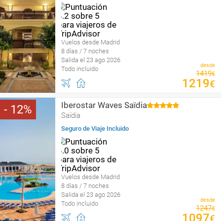
Vuelos desde Madrid
8 días / 7 noches
Salida el 23 ago 2026
desde
Todo incluido
1419
€
1219
€
Iberostar Waves Saïdia
12
Saïdia
Seguro de Viaje Incluido
Vuelos desde Madrid
8 días / 7 noches
Salida el 23 ago 2026
desde
Todo incluido
1247
€
1097
€