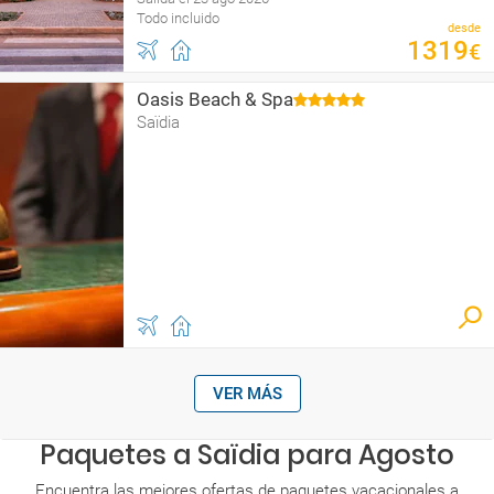
Todo incluido
desde
1319
€
Oasis Beach & Spa
Saïdia
VER MÁS
Paquetes a Saïdia para Agosto
Encuentra las mejores ofertas de paquetes vacacionales a