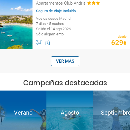
Apartamentos Club Andria
Seguro de Viaje Incluido
Vuelos desde Madrid
7 días / 5 noches
Salida el 14 ago 2026
Sólo alojamiento
desde
629
€
VER MÁS
Campañas destacadas
Verano
Agosto
Septiembr