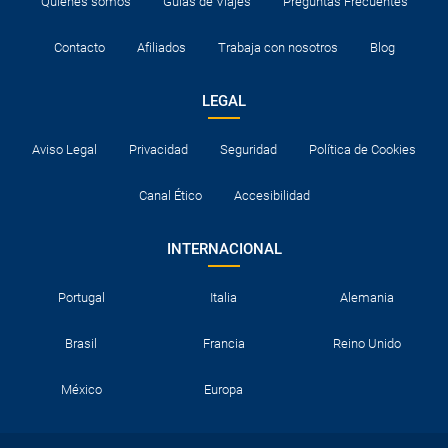
Quiénes somos
Guías de Viajes
Preguntas Frecuentes
Contacto
Afiliados
Trabaja con nosotros
Blog
LEGAL
Aviso Legal
Privacidad
Seguridad
Política de Cookies
Canal Ético
Accesibilidad
INTERNACIONAL
Portugal
Italia
Alemania
Brasil
Francia
Reino Unido
México
Europa