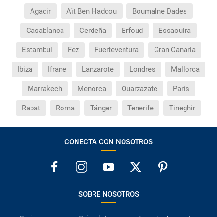
Agadir
Aït Ben Haddou
Boumalne Dades
Casablanca
Cerdeña
Erfoud
Essaouira
Estambul
Fez
Fuerteventura
Gran Canaria
Ibiza
Ifrane
Lanzarote
Londres
Mallorca
Marrakech
Menorca
Ouarzazate
París
Rabat
Roma
Tánger
Tenerife
Tineghir
CONECTA CON NOSOTROS
SOBRE NOSOTROS