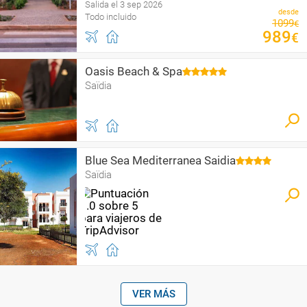
Salida el 3 sep 2026
desde
Todo incluido
1099
€
989
€
Oasis Beach & Spa
Saïdia
Blue Sea Mediterranea Saidia
Saïdia
VER MÁS