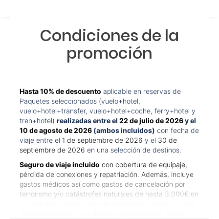
Condiciones de la
promoción
Hasta 10% de descuento
aplicable en reservas de
Paquetes seleccionados (vuelo+hotel,
vuelo+hotel+transfer, vuelo+hotel+coche, ferry+hotel y
tren+hotel)
realizadas entre el
22 de julio de 2026
y el
10 de agosto de 2026
(ambos incluidos)
con fecha de
viaje entre el
1 de septiembre de 2026
y el
30 de
septiembre de 2026
en una selección de destinos.
Seguro de viaje incluido
con cobertura de equipaje,
pérdida de conexiones y repatriación. Además, incluye
gastos médicos así como gastos de cancelación por
terrorismo y/o catástrofes naturales de hasta 3.000€ en
el extranjero, puede consultar más información con uno
de nuestros agentes o durante el proceso de reserva.