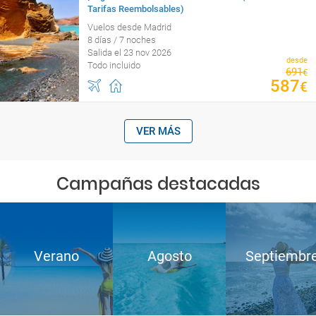
Tarifas Reembolsables)
Vuelos desde Madrid
8 días / 7 noches
Salida el 23 nov 2026
desde
Todo incluido
691
€
587
€
VER MÁS
Campañas destacadas
Verano
Agosto
Septiembr