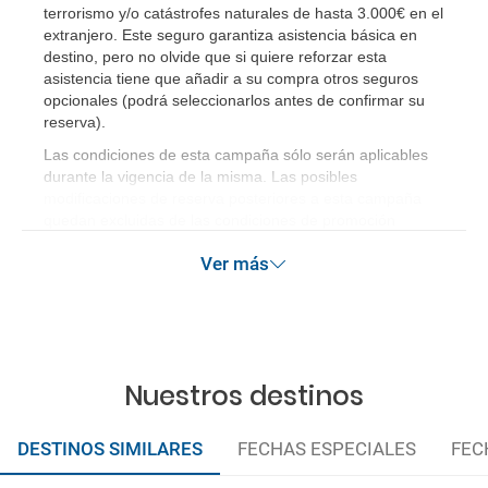
terrorismo y/o catástrofes naturales de hasta 3.000€ en el
extranjero. Este seguro garantiza asistencia básica en
destino, pero no olvide que si quiere reforzar esta
asistencia tiene que añadir a su compra otros seguros
opcionales (podrá seleccionarlos antes de confirmar su
reserva).
Las condiciones de esta campaña sólo serán aplicables
durante la vigencia de la misma. Las posibles
modificaciones de reserva posteriores a esta campaña
quedan excluidas de las condiciones de promoción
anteriormente mencionadas.
Ver más
Nuestros destinos
DESTINOS SIMILARES
FECHAS ESPECIALES
FEC