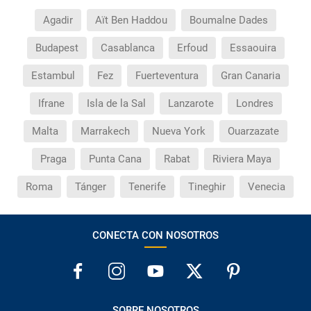
Agadir
Aït Ben Haddou
Boumalne Dades
Budapest
Casablanca
Erfoud
Essaouira
Estambul
Fez
Fuerteventura
Gran Canaria
Ifrane
Isla de la Sal
Lanzarote
Londres
Malta
Marrakech
Nueva York
Ouarzazate
Praga
Punta Cana
Rabat
Riviera Maya
Roma
Tánger
Tenerife
Tineghir
Venecia
CONECTA CON NOSOTROS
SOBRE NOSOTROS