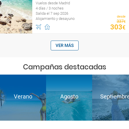
Vuelos desde Madrid
4 días / 3 noches
Salida el 7 sep 2026
desde
Alojamiento y desayuno
337
€
303
€
VER MÁS
Campañas destacadas
Verano
Agosto
Septiembr