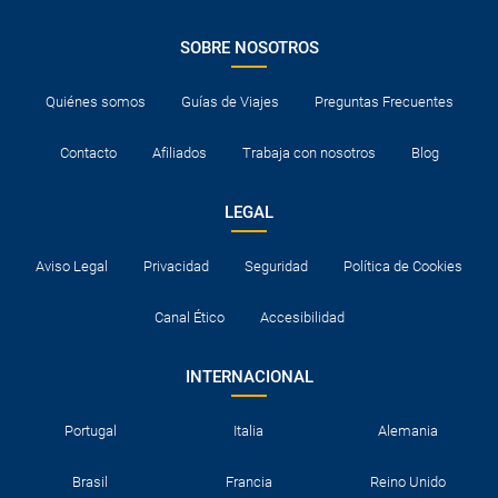
¿Necesito visado para poder ir a ...?
SOBRE NOSOTROS
¿Por qué me sale el precio de un niño igual que el
Quiénes somos
Guías de Viajes
Preguntas Frecuentes
precio de un adulto?
Contacto
Afiliados
Trabaja con nosotros
Blog
¿Cuántas veces debo imprimir el bono de los
traslados?
LEGAL
Aviso Legal
Privacidad
Seguridad
Política de Cookies
Canal Ético
Accesibilidad
INTERNACIONAL
Portugal
Italia
Alemania
Brasil
Francia
Reino Unido