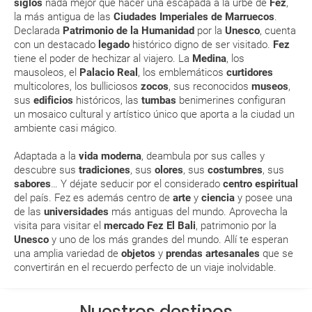
siglos
nada mejor que hacer una escapada a la urbe de
Fez
,
Esta documentación te será requerida en el mostrador de la compañía
la más antigua de las
Ciudades Imperiales de Marruecos
.
aérea a la hora de realizar el check-in el día de la salida.
Declarada
Patrimonio de la Humanidad
por la
Unesco
, cuenta
con un destacado
legado
histórico digno de ser visitado.
Fez
tiene el poder de hechizar al viajero. La
Medina
, los
MODIFICACIÓN ó CANCELACIÓN ¿Puedo anular o
mausoleos, el
Palacio Real
, los emblemáticos
curtidores
modificar una reserva del viaje? ¿Qué gastos puede
multicolores, los bulliciosos
zocos
, sus reconocidos
museos
,
sus
edificios
históricos, las
tumbas
benimerines configuran
generar una anulación o modificación del viaje?
un mosaico cultural y artístico único que aporta a la ciudad un
ambiente casi mágico.
¿Qué caducidad debe tener mi pasaporte para ir
a...?
Adaptada a la
vida moderna
, deambula por sus calles y
descubre sus
tradiciones
, sus
olores
, sus
costumbres
, sus
sabores
… Y déjate seducir por el considerado
centro espiritual
¿Con cuánta antelación tengo que estar en el
del país. Fez es además centro de
arte
y
ciencia
y posee una
aeropuerto?
de las
universidades
más antiguas del mundo. Aprovecha la
visita para visitar el
mercado Fez El Bali
, patrimonio por la
RESERVAR ¿Cómo puedo reservar un viaje de
Unesco
y uno de los más grandes del mundo. Allí te esperan
una amplia variedad de
objetos
y
prendas artesanales
que se
paquete vacacional en la página web?
convertirán en el recuerdo perfecto de un viaje inolvidable.
Al realizar la reserva, uno de los servicios ha
quedado de pendiente de confirmación ¿Cómo
Nuestros destinos