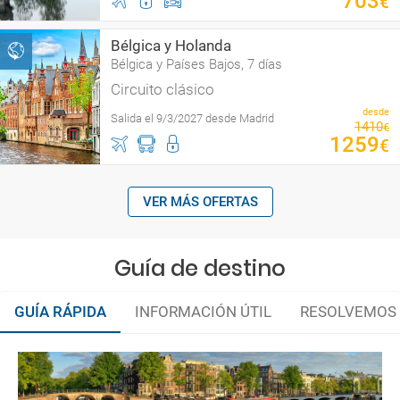
703
€
Bélgica y Holanda
Bélgica y Países Bajos, 7 días
Circuito clásico
desde
Salida el 9/3/2027 desde Madrid
1410
€
1259
€
VER MÁS OFERTAS
Guía de destino
GUÍA RÁPIDA
INFORMACIÓN ÚTIL
RESOLVEMOS 
Organiza tu viaje
Documentación y descuentos