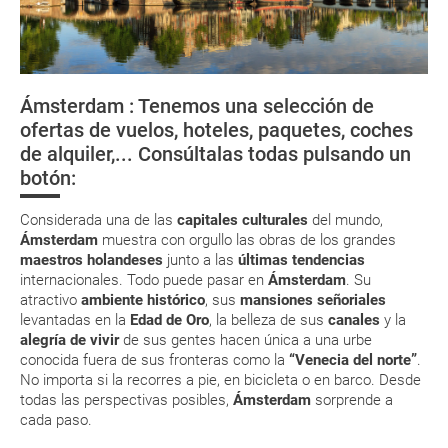
La documentación de tu reserva te será enviada por mail en el
momento que el pago de la reserva esté realizado completamente.
Embajadas y consulados
Respecto a las tarjetas de embarque, casi todas las compañías aéreas
¿Cómo llegar?
tienen ya todos sus billetes electrónicos por lo que podrás obtenerlas
directamente en los mostradores de la aerolínea o realizando el check-
Ámsterdam : Tenemos una selección de
in por su web.
¿Cómo moverse por Holanda?
ofertas de vuelos, hoteles, paquetes, coches
Eso sí, deberás estar atento si viajas con una compañía low cost, debido
de alquiler,... Consúltalas todas pulsando un
a que muchas de ellas exigen la presentación de la tarjeta de embarque
Viajar en bicicleta
(que deberás realizar a través de su web) para que no te carguen un
botón:
suplemento extra en el mismo aeropuerto.
En caso de tener que enviarte la documentación de un paquete
Considerada una de las
capitales culturales
del mundo,
vacacional (Caribe, circuitos, tours...) te enviaremos la documentación
Ámsterdam
muestra con orgullo las obras de los grandes
de tu reserva alrededor de 10 días antes de salida, la cual deberás
maestros holandeses
junto a las
últimas tendencias
imprimir y llevar contigo en el viaje.
internacionales. Todo puede pasar en
Ámsterdam
. Su
Esta documentación te será requerida en el mostrador de la compañía
atractivo
ambiente histórico
, sus
mansiones señoriales
aérea a la hora de realizar el check-in el día de la salida.
levantadas en la
Edad de Oro
, la belleza de sus
canales
y la
alegría de vivir
de sus gentes hacen única a una urbe
conocida fuera de sus fronteras como la
“Venecia del norte”
.
MODIFICACIÓN ó CANCELACIÓN ¿Puedo anular o
No importa si la recorres a pie, en bicicleta o en barco. Desde
modificar una reserva del viaje? ¿Qué gastos puede
todas las perspectivas posibles,
Ámsterdam
sorprende a
cada paso.
generar una anulación o modificación del viaje?