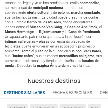
Acabas de llegar y ya te has rendido a su estilo
cosmopolita
,
¿Qué caducidad debe tener mi pasaporte para ir
su mentalidad de
metrópoli moderna
, su más que
a...?
sobresaliente
oferta
cultural
y de
ocio
, su
marcha constante
,
sus vistas nocturnas... La ciudad puede presumir de contar
con su propio
Barrio de los Museos
, donde encontraras
¿Con cuánta antelación tengo que estar en el
iconos como el
Museo de Van Gohg
, la
Casa de Ana Frank
, el
aeropuerto?
Museo Hermitage
, el
Rijksmuseum
y la
Casa de Rembrandt
.
Un apabullante patrimonio que casa a la perfección con
RESERVAR ¿Cómo puedo reservar un viaje de
íntimas callejuelas
y
plazas
con encanto plagadas de
bicicletas
que te envolverán en un acogedor y pintoresco
paquete vacacional en la página web?
ambiente. Toma el pulso de la ciudad en sus populares
bare
s
,
sus
“bruine cafes”
, sus animados
mercadillos callejeros
, sus
Al realizar la reserva, uno de los servicios ha
comercios tradicionales y tiendas de diseño, sus
locales de
quedado de pendiente de confirmación ¿Cómo
moda
… Descubre la
mágica Ámsterdam
y vive la vida.
sabré si se confirma el viaje?
Nuestros destinos
¿Cómo sé si hay plazas disponibles en el viaje que
quiero al hacer mi solicitud de reserva?
DESTINOS SIMILARES
FECHAS ESPECIALES
OFE
Si tengo los traslados incluidos, ¿dónde debo
dirigirme?