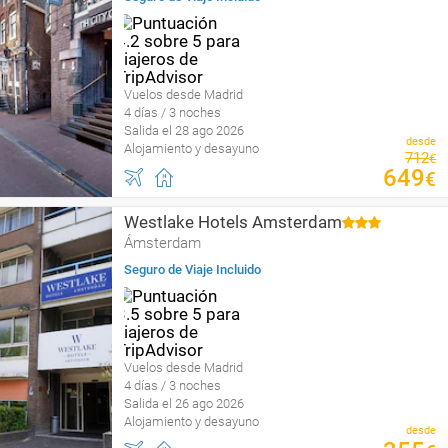
Vuelos desde Madrid
4 días / 3 noches
Salida el 28 ago 2026
desde
Alojamiento y desayuno
712
€
649
€
Westlake Hotels Amsterdam
Ámsterdam
Seguro de Viaje Incluido
Vuelos desde Madrid
4 días / 3 noches
Salida el 26 ago 2026
Alojamiento y desayuno
desde