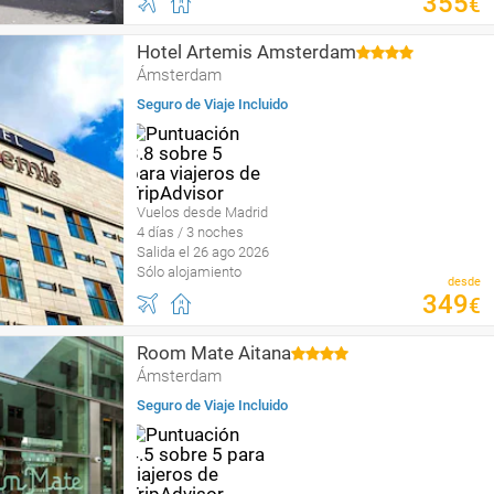
355
€
Hotel Artemis Amsterdam
Ámsterdam
Seguro de Viaje Incluido
Vuelos desde Madrid
4 días / 3 noches
Salida el 26 ago 2026
Sólo alojamiento
desde
349
€
Room Mate Aitana
Ámsterdam
Seguro de Viaje Incluido