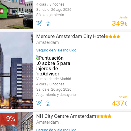
4 días / 3 noches
Salida el 26 ago 2026
Sólo alojamiento
desde
349
€
Mercure Amsterdam City Hotel
Ámsterdam
Seguro de Viaje Incluido
Vuelos desde Madrid
4 días / 3 noches
Salida el 26 ago 2026
Alojamiento y desayuno
desde
437
€
NH City Centre Amsterdam
9
Ámsterdam
Seguro de Viaje Incluido