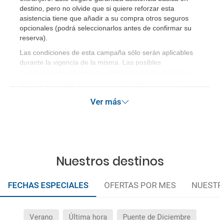
destino, pero no olvide que si quiere reforzar esta
asistencia tiene que añadir a su compra otros seguros
opcionales (podrá seleccionarlos antes de confirmar su
reserva)
.
Las condiciones de esta campaña sólo serán aplicables
durante la vigencia de la misma. Las posibles
modificaciones de reserva posteriores a esta campaña
quedan excluidas de las condiciones de promoción
anteriormente mencionadas.
Ver más
Nuestros destinos
FECHAS ESPECIALES
OFERTAS POR MES
NUEST
Verano
Última hora
Puente de Diciembre