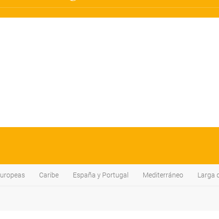
Europeas
Caribe
España y Portugal
Mediterráneo
Larga 