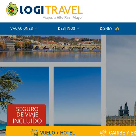
CONTACTO
PREGUNTAS FRECUENTES
Viajes a
Alto Rin
|
Mayo
.
VACACIONES
DESTINOS
DISNEY
VUELO + HOTEL
CARIBE Y E