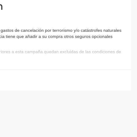
n
astos de cancelación por terrorismo y/o catástrofes naturales
encia tiene que añadir a su compra otros seguros opcionales
eriores a esta campaña quedan excluidas de las condiciones de