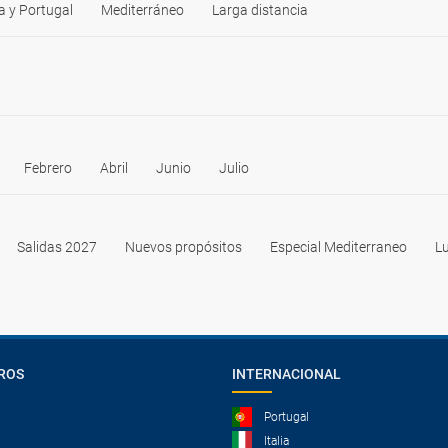
 y Portugal
Mediterráneo
Larga distancia
Febrero
Abril
Junio
Julio
Salidas 2027
Nuevos propósitos
Especial Mediterraneo
Lu
ROS
INTERNACIONAL
Portugal
Italia