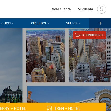
€
Origen
MADRID (MAD)
ES
EUR
Crear cuenta
|
Mi cuenta
UCEROS
CIRCUITOS
VUELOS
VER CONDICIONES
ERRY + HOTEL
TREN + HOTEL