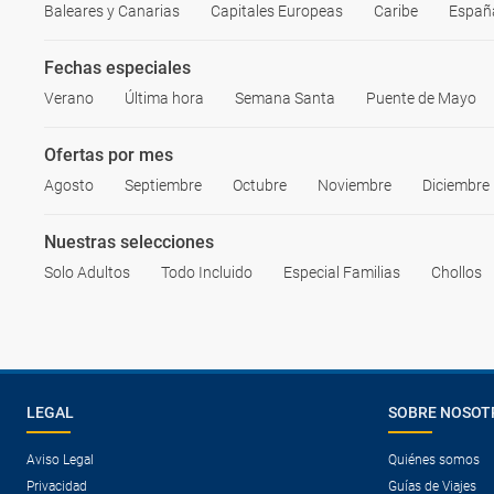
Baleares y Canarias
Capitales Europeas
Caribe
España
Fechas especiales
Verano
Última hora
Semana Santa
Puente de Mayo
Ofertas por mes
Agosto
Septiembre
Octubre
Noviembre
Diciembre
Nuestras selecciones
Solo Adultos
Todo Incluido
Especial Familias
Chollos
LEGAL
SOBRE NOSOT
Aviso Legal
Quiénes somos
Privacidad
Guías de Viajes