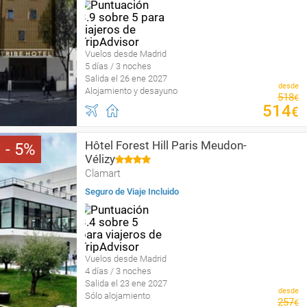
Vuelos desde Madrid
5 días / 3 noches
Salida el 26 ene 2027
desde
Alojamiento y desayuno
518
€
514
€
Hôtel Forest Hill Paris Meudon-
5
Vélizy
Clamart
Seguro de Viaje Incluido
Vuelos desde Madrid
4 días / 3 noches
Salida el 23 ene 2027
desde
Sólo alojamiento
257
€