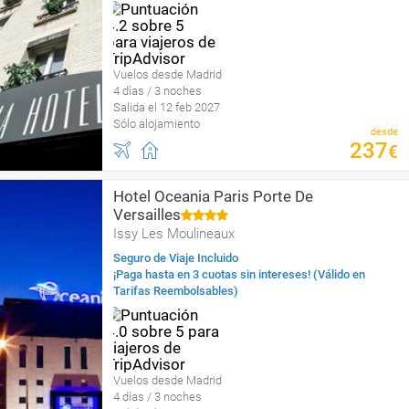
Vuelos desde Madrid
4 días / 3 noches
Salida el 12 feb 2027
Sólo alojamiento
desde
237
€
Hotel Oceania Paris Porte De
Versailles
Issy Les Moulineaux
Seguro de Viaje Incluido
¡Paga hasta en 3 cuotas sin intereses! (Válido en
Tarifas Reembolsables)
Vuelos desde Madrid
4 días / 3 noches