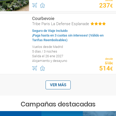
desde
237
€
Courbevoie
Tribe Paris La Defense Esplanade
Seguro de Viaje Incluido
¡Paga hasta en 3 cuotas sin intereses! (Válido en
Tarifas Reembolsables)
Vuelos desde Madrid
5 días / 3 noches
Salida el 26 ene 2027
desde
Alojamiento y desayuno
518
€
514
€
VER MÁS
Campañas destacadas