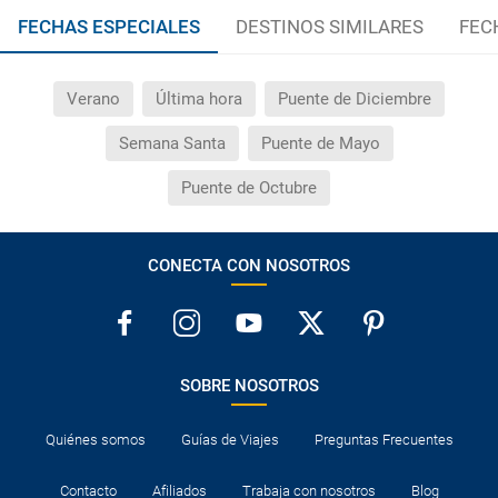
FECHAS ESPECIALES
DESTINOS SIMILARES
FEC
Verano
Última hora
Puente de Diciembre
Semana Santa
Puente de Mayo
Puente de Octubre
CONECTA CON NOSOTROS
SOBRE NOSOTROS
Quiénes somos
Guías de Viajes
Preguntas Frecuentes
Contacto
Afiliados
Trabaja con nosotros
Blog