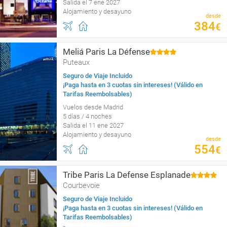
Salida el 7 ene 2027
Alojamiento y desayuno
desde
384
€
Meliá Paris La Défense
Puteaux
Seguro de Viaje Incluido
¡Paga hasta en 3 cuotas sin intereses! (Válido en
Tarifas Reembolsables)
Vuelos desde Madrid
5 días / 4 noches
Salida el 11 ene 2027
Alojamiento y desayuno
desde
554
€
Tribe Paris La Defense Esplanade
Courbevoie
Seguro de Viaje Incluido
¡Paga hasta en 3 cuotas sin intereses! (Válido en
Tarifas Reembolsables)