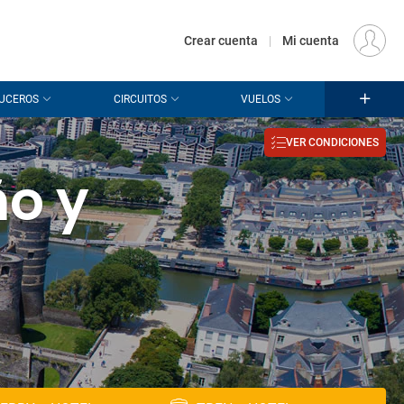
€
Origen
MADRID (MAD)
ES
EUR
Crear cuenta
|
Mi cuenta
UCEROS
CIRCUITOS
VUELOS
VER CONDICIONES
ño y