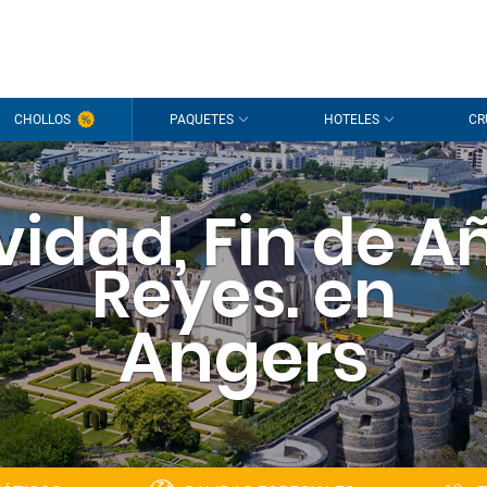
CHOLLOS
PAQUETES
HOTELES
CR
idad, Fin de A
Reyes. en
Angers