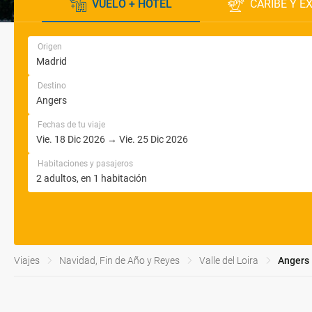
VUELO + HOTEL
CARIBE Y E
Origen
Destino
Fechas de tu viaje
Habitaciones y pasajeros
Viajes
Navidad, Fin de Año y Reyes
Valle del Loira
Angers