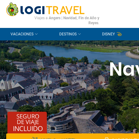
CONTACTO
PREGUNTAS FRECUENTES
Viajes a
Angers
|
Navidad, Fin de Año y
Reyes
.
VACACIONES
DESTINOS
DISNEY
Nav