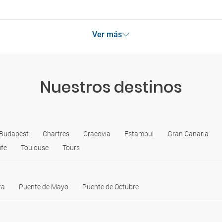
Ver más
Nuestros destinos
Budapest
Chartres
Cracovia
Estambul
Gran Canaria
ife
Toulouse
Tours
ta
Puente de Mayo
Puente de Octubre