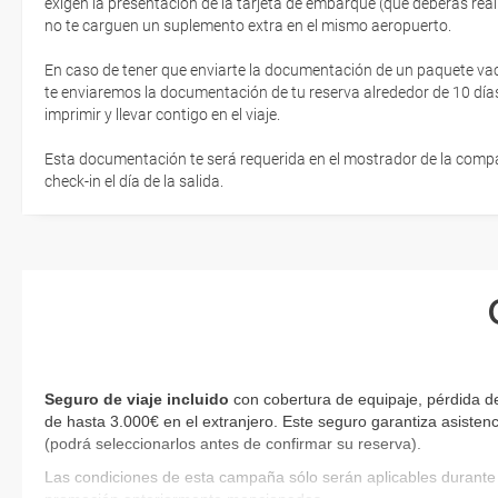
exigen la presentación de la tarjeta de embarque (que deberás real
no te carguen un suplemento extra en el mismo aeropuerto.
En caso de tener que enviarte la documentación de un paquete vacaci
te enviaremos la documentación de tu reserva alrededor de 10 días
imprimir y llevar contigo en el viaje.
Esta documentación te será requerida en el mostrador de la compañ
check-in el día de la salida.
Seguro de viaje incluido
con cobertura de equipaje, pérdida de
de hasta 3.000€ en el extranjero. Este seguro garantiza asistenc
(podrá seleccionarlos antes de confirmar su reserva)
.
Las condiciones de esta campaña sólo serán aplicables durante 