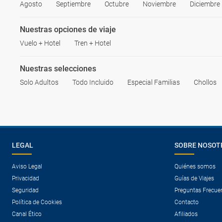
Agosto
Septiembre
Octubre
Noviembre
Diciembre
Nuestras opciones de viaje
Vuelo + Hotel
Tren + Hotel
Nuestras selecciones
Solo Adultos
Todo Incluido
Especial Familias
Chollos
LEGAL
SOBRE NOSOT
Aviso Legal
Quiénes somos
Privacidad
Guías de Viajes
Seguridad
Preguntas Frecue
Política de Cookies
Contacto
Canal Ético
Afiliados