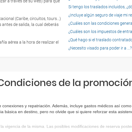
izar a través de su web) para que
Si tengo los traslados incluidos, ¿
¿Incluye algún seguro de viaje mi r
onal (Caribe, circuitos, tours...)
¿Cuáles son las condiciones general
 antes de salida, la cual deberás
¿Cuáles son los impuestos de entrad
¿Qué hago si el traslado contratado
ía aérea a la hora de realizar el
¿Necesito visado para poder ir a ...?
Condiciones de la promoció
 conexiones y repatriación. Además, incluye gastos médicos así como g
ia básica en destino, pero no olvide que si quiere reforzar esta asist
la vigencia de la misma. Las posibles modificaciones de reserva post