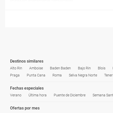
promoción anteriormente mencionadas.
Destinos similares
Alto Rin
Amboise
Baden Baden
Bajo Rin
Blois
Praga
Punta Cana
Roma
Selva Negra Norte
Tener
Fechas especiales
Verano
Última hora
Puente de Diciembre
Semana San
Ofertas por mes