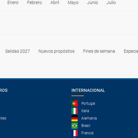
Enero
Febrero
Abril
Mayo
Junio
Julio
Salidas 2027
Nuevos propósitos
Fines de semana
Especia
ROS
INTERNACIONAL
Portugal
Italia
ntes
Alemania
Brasil
Francia