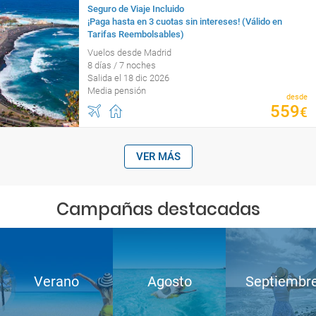
Seguro de Viaje Incluido
¡Paga hasta en 3 cuotas sin intereses! (Válido en
Tarifas Reembolsables)
Vuelos desde Madrid
8 días / 7 noches
Salida el 18 dic 2026
Media pensión
desde
559
€
VER MÁS
Campañas destacadas
Verano
Agosto
Septiembr