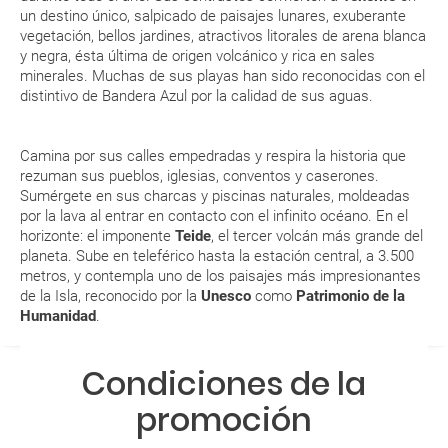
En caso de tener que enviarte la documentación de un paquete
un destino único, salpicado de paisajes lunares, exuberante
vacacional (Caribe, circuitos, tours...) te enviaremos la documentación
¡No te extrañes si sientes como varía la temperatura
de tu reserva alrededor de 10 días antes de salida, la cual deberás
vegetación, bellos jardines, atractivos litorales de arena blanca
en unos pocos kilómetros! Cuándo subas al Teide, lleva
imprimir y llevar contigo en el viaje.
y negra, ésta última de origen volcánico y rica en sales
ropa de abrigo
minerales. Muchas de sus playas han sido reconocidas con el
Esta documentación te será requerida en el mostrador de la compañía
La Isla tiene diferentes climatologías. Hay más horas de
distintivo de Bandera Azul por la calidad de sus aguas.
aérea a la hora de realizar el check-in el día de la salida.
sol al año en el Sur y más publiosidad y humedad en el
Norte
Camina por sus calles empedradas y respira la historia que
Junto al mar y dentro del agua, el sol sigue calentando
MODIFICACIÓN ó CANCELACIÓN ¿Puedo anular o
rezuman sus pueblos, iglesias, conventos y caserones.
con la misma intensidad. ¡Protégete y ponte crema solar!
modificar una reserva del viaje? ¿Qué gastos puede
Sumérgete en sus charcas y piscinas naturales, moldeadas
Sus cálidas temperaturas invernales han convertido
generar una anulación o modificación del viaje?
por la lava al entrar en contacto con el infinito océano. En el
a Tenerife en uno de los destinos más frecuentados en
horizonte: el imponente
Teide
, el tercer volcán más grande del
Europa
planeta. Sube en teleférico hasta la estación central, a 3.500
¿Qué caducidad debe tener mi pasaporte para ir
metros, y contempla uno de los paisajes más impresionantes
a...?
ENE
FEB
MAR
ABR
de la Isla, reconocido por la
Unesco
como
Patrimonio de la
Humanidad
.
¿Con cuánta antelación tengo que estar en el
20.6 °C
20.9 °C
21.7 °C
22.3 °C
2
aeropuerto?
15.1 °C
15.1 °C
15.6 °C
16.2 °C
Condiciones de la
RESERVAR ¿Cómo puedo reservar un viaje de
promoción
paquete vacacional en la página web?