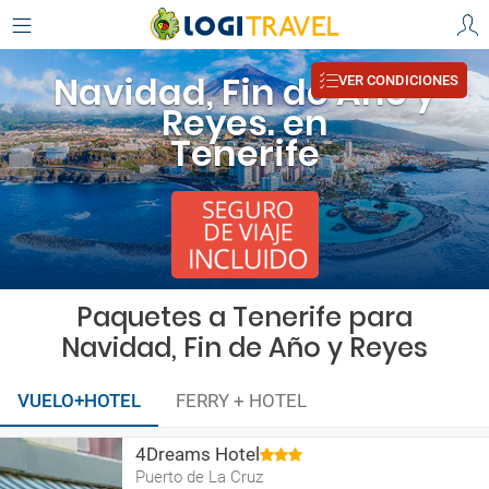
Navidad, Fin de Año y
VER CONDICIONES
Reyes. en
Tenerife
Paquetes a Tenerife para
Navidad, Fin de Año y Reyes
VUELO+HOTEL
FERRY + HOTEL
4Dreams Hotel
Puerto de La Cruz