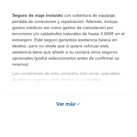
Al realizar la reserva, uno de los servicios ha
Seguro de viaje incluido
con cobertura de equipaje,
quedado de pendiente de confirmación ¿Cómo
pérdida de conexiones y repatriación. Además, incluye
sabré si se confirma el viaje?
gastos médicos así como gastos de cancelación por
terrorismo y/o catástrofes naturales de hasta 3.000€ en el
¿Cómo sé si hay plazas disponibles en el viaje que
extranjero. Este seguro garantiza asistencia básica en
destino, pero no olvide que si quiere reforzar esta
quiero al hacer mi solicitud de reserva?
asistencia tiene que añadir a su compra otros seguros
opcionales (podrá seleccionarlos antes de confirmar su
Si tengo los traslados incluidos, ¿dónde debo
reserva)
.
dirigirme?
Las condiciones de esta campaña sólo serán aplicables
durante la vigencia de la misma. Las posibles
¿Incluye algún seguro de viaje mi reserva?
modificaciones de reserva posteriores a esta campaña
quedan excluidas de las condiciones de promoción
anteriormente mencionadas.
¿Cuáles son las condiciones generales en las
Ver más
reservas de viajes?
¿Cuáles son los impuestos de entrada y salida del
país si viajo a América?