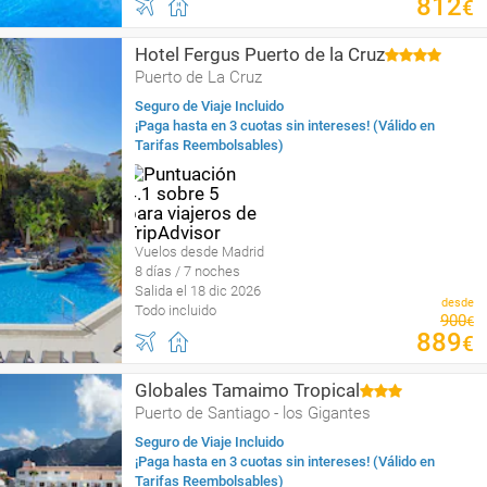
812
€
Hotel Fergus Puerto de la Cruz
Puerto de La Cruz
Seguro de Viaje Incluido
¡Paga hasta en 3 cuotas sin intereses! (Válido en
Tarifas Reembolsables)
Vuelos desde Madrid
8 días / 7 noches
Salida el 18 dic 2026
desde
Todo incluido
900
€
889
€
Globales Tamaimo Tropical
Puerto de Santiago - los Gigantes
Seguro de Viaje Incluido
¡Paga hasta en 3 cuotas sin intereses! (Válido en
Tarifas Reembolsables)