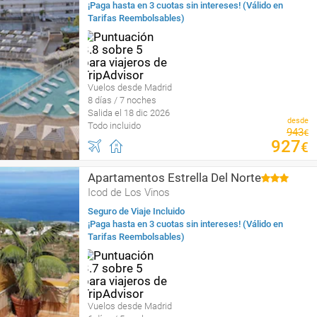
¡Paga hasta en 3 cuotas sin intereses! (Válido en
Tarifas Reembolsables)
Vuelos desde Madrid
8 días / 7 noches
Salida el 18 dic 2026
desde
Todo incluido
943
€
927
€
Apartamentos Estrella Del Norte
Icod de Los Vinos
Seguro de Viaje Incluido
¡Paga hasta en 3 cuotas sin intereses! (Válido en
Tarifas Reembolsables)
Vuelos desde Madrid