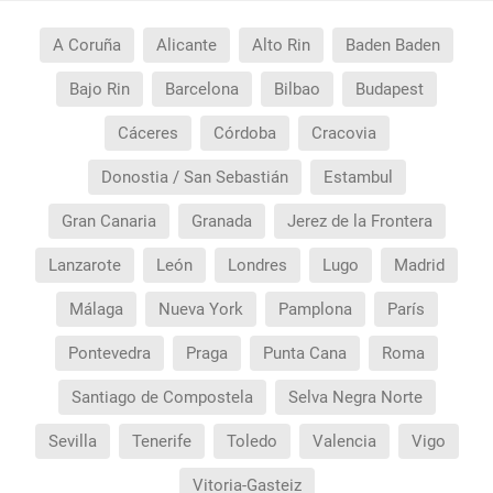
A Coruña
Alicante
Alto Rin
Baden Baden
Bajo Rin
Barcelona
Bilbao
Budapest
Cáceres
Córdoba
Cracovia
Donostia / San Sebastián
Estambul
Gran Canaria
Granada
Jerez de la Frontera
Lanzarote
León
Londres
Lugo
Madrid
Málaga
Nueva York
Pamplona
París
Pontevedra
Praga
Punta Cana
Roma
Santiago de Compostela
Selva Negra Norte
Sevilla
Tenerife
Toledo
Valencia
Vigo
Vitoria-Gasteiz