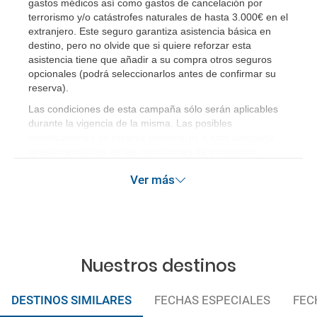
gastos médicos así como gastos de cancelación por
terrorismo y/o catástrofes naturales de hasta 3.000€ en el
extranjero. Este seguro garantiza asistencia básica en
destino, pero no olvide que si quiere reforzar esta
asistencia tiene que añadir a su compra otros seguros
opcionales (podrá seleccionarlos antes de confirmar su
reserva)
.
Las condiciones de esta campaña sólo serán aplicables
durante la vigencia de la misma. Las posibles
modificaciones de reserva posteriores a esta campaña
quedan excluidas de las condiciones de promoción
anteriormente mencionadas.
Ver más
Nuestros destinos
DESTINOS SIMILARES
FECHAS ESPECIALES
FEC