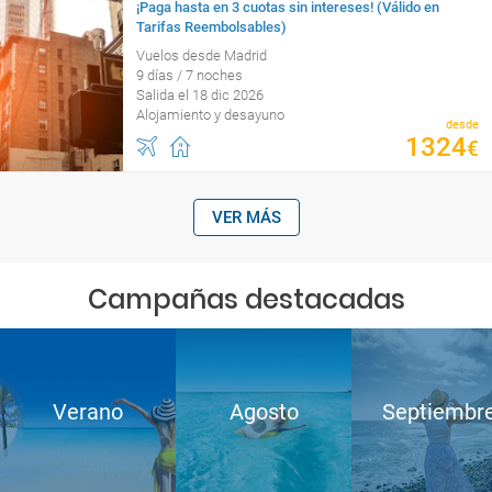
¡Paga hasta en 3 cuotas sin intereses! (Válido en
Tarifas Reembolsables)
Vuelos desde Madrid
9 días / 7 noches
Salida el 18 dic 2026
Alojamiento y desayuno
desde
1324
€
VER MÁS
Campañas destacadas
Verano
Agosto
Septiembr