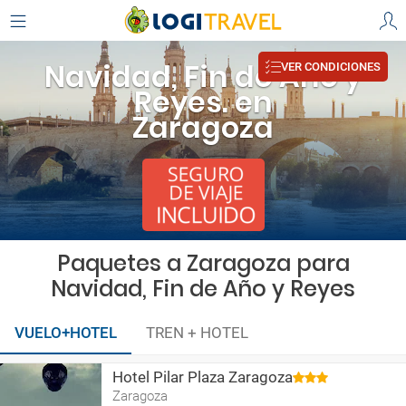
Navidad, Fin de Año y
VER CONDICIONES
Reyes. en
Zaragoza
Paquetes a Zaragoza para
Navidad, Fin de Año y Reyes
VUELO+HOTEL
TREN + HOTEL
Hotel Pilar Plaza Zaragoza
Zaragoza