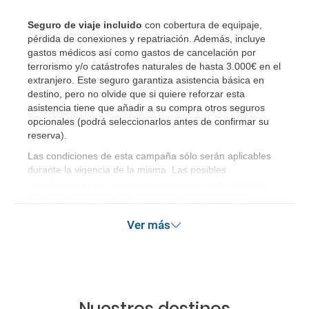
Seguro de viaje incluido
con cobertura de equipaje,
pérdida de conexiones y repatriación. Además, incluye
gastos médicos así como gastos de cancelación por
terrorismo y/o catástrofes naturales de hasta 3.000€ en el
extranjero. Este seguro garantiza asistencia básica en
destino, pero no olvide que si quiere reforzar esta
asistencia tiene que añadir a su compra otros seguros
opcionales (podrá seleccionarlos antes de confirmar su
reserva)
.
Las condiciones de esta campaña sólo serán aplicables
durante la vigencia de la misma. Las posibles
modificaciones de reserva posteriores a esta campaña
quedan excluidas de las condiciones de promoción
anteriormente mencionadas.
Ver más
Nuestros destinos