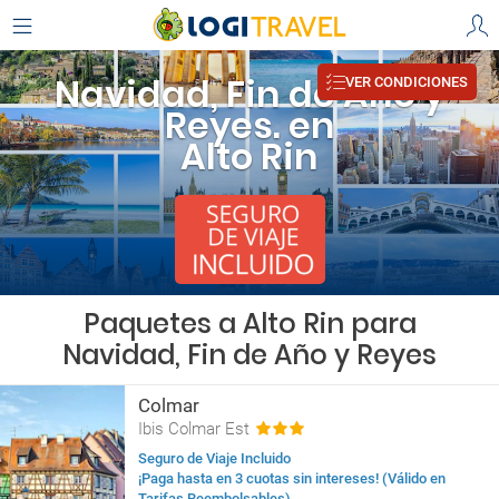
Navidad, Fin de Año y
VER CONDICIONES
Reyes. en
Alto Rin
Paquetes a Alto Rin para
Navidad, Fin de Año y Reyes
Colmar
Ibis Colmar Est
Seguro de Viaje Incluido
¡Paga hasta en 3 cuotas sin intereses! (Válido en
Tarifas Reembolsables)