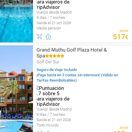
Vuelos desde Madrid
9 días / 7 noches
Salida el 21 oct 2026
Media pensión
desde
517
€
Grand Muthu Golf Plaza Hotel &
Spa
Golf Del Sur
Seguro de Viaje Incluido
¡Paga hasta en 3 cuotas sin intereses! (Válido en
Tarifas Reembolsables)
Vuelos desde Madrid
9 días / 7 noches
Salida el 21 oct 2026
Todo incluido
desde