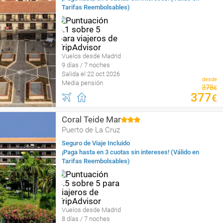
Tarifas Reembolsables)
Vuelos desde Madrid
9 días / 7 noches
Salida el 22 oct 2026
desde
Media pensión
378
€
377
€
Coral Teide Mar
Puerto de La Cruz
Seguro de Viaje Incluido
¡Paga hasta en 3 cuotas sin intereses! (Válido en
Tarifas Reembolsables)
Vuelos desde Madrid
8 días / 7 noches