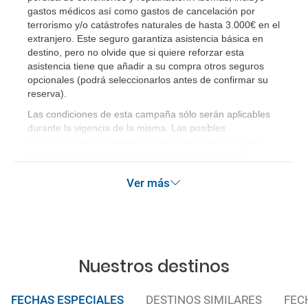
sabré si se confirma el viaje?
gastos médicos así como gastos de cancelación por
terrorismo y/o catástrofes naturales de hasta 3.000€ en el
¿Cómo sé si hay plazas disponibles en el viaje que
extranjero. Este seguro garantiza asistencia básica en
destino, pero no olvide que si quiere reforzar esta
quiero al hacer mi solicitud de reserva?
asistencia tiene que añadir a su compra otros seguros
opcionales (podrá seleccionarlos antes de confirmar su
Si tengo los traslados incluidos, ¿dónde debo
reserva)
.
dirigirme?
Las condiciones de esta campaña sólo serán aplicables
durante la vigencia de la misma. Las posibles
¿Incluye algún seguro de viaje mi reserva?
modificaciones de reserva posteriores a esta campaña
quedan excluidas de las condiciones de promoción
anteriormente mencionadas.
¿Cuáles son las condiciones generales en las
Ver más
reservas de viajes?
¿Cuáles son los impuestos de entrada y salida del
país si viajo a América?
Nuestros destinos
¿Qué hago si el traslado contratado del aeropuerto
al hotel o viceversa no ha aparecido?
FECHAS ESPECIALES
DESTINOS SIMILARES
FEC