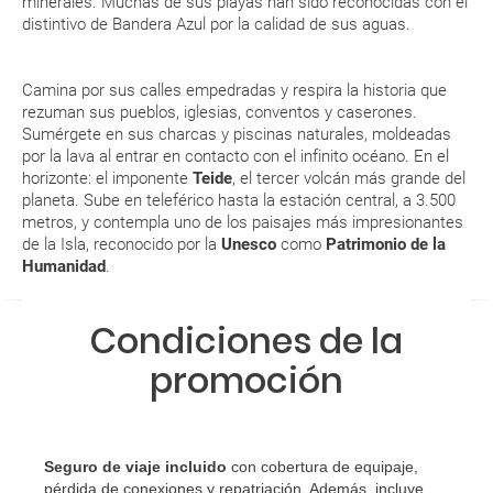
minerales. Muchas de sus playas han sido reconocidas con el
Esta documentación te será requerida en el mostrador de la compañía
La Isla tiene diferentes climatologías. Hay más horas de
distintivo de Bandera Azul por la calidad de sus aguas.
aérea a la hora de realizar el check-in el día de la salida.
sol al año en el Sur y más publiosidad y humedad en el
Norte
Camina por sus calles empedradas y respira la historia que
Junto al mar y dentro del agua, el sol sigue calentando
MODIFICACIÓN ó CANCELACIÓN ¿Puedo anular o
rezuman sus pueblos, iglesias, conventos y caserones.
con la misma intensidad. ¡Protégete y ponte crema solar!
modificar una reserva del viaje? ¿Qué gastos puede
Sumérgete en sus charcas y piscinas naturales, moldeadas
Sus cálidas temperaturas invernales han convertido
generar una anulación o modificación del viaje?
por la lava al entrar en contacto con el infinito océano. En el
a Tenerife en uno de los destinos más frecuentados en
horizonte: el imponente
Teide
, el tercer volcán más grande del
Europa
planeta. Sube en teleférico hasta la estación central, a 3.500
¿Qué caducidad debe tener mi pasaporte para ir
metros, y contempla uno de los paisajes más impresionantes
a...?
ENE
FEB
MAR
ABR
de la Isla, reconocido por la
Unesco
como
Patrimonio de la
Humanidad
.
¿Con cuánta antelación tengo que estar en el
20.6 °C
20.9 °C
21.7 °C
22.3 °C
2
aeropuerto?
15.1 °C
15.1 °C
15.6 °C
16.2 °C
Condiciones de la
RESERVAR ¿Cómo puedo reservar un viaje de
promoción
paquete vacacional en la página web?
Al realizar la reserva, uno de los servicios ha
Seguro de viaje incluido
con cobertura de equipaje,
quedado de pendiente de confirmación ¿Cómo
pérdida de conexiones y repatriación. Además, incluye