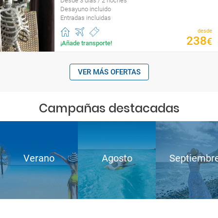
Desde 3 días / 2 noches
Desayuno incluido
Entradas incluidas
desde
238
€
¡Añade transporte!
VER MÁS OFERTAS
Campañas destacadas
Verano
Agosto
Septiembr