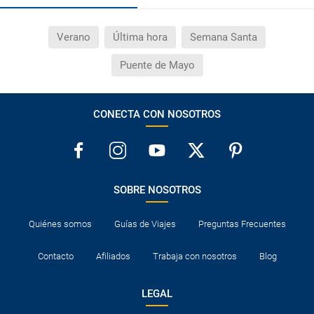
¿Necesito visado para poder ir a ...?
Verano
Última hora
Semana Santa
¿Por qué me sale el precio de un niño igual que el
precio de un adulto?
Puente de Mayo
¿Cuántas veces debo imprimir el bono de los
CONECTA CON NOSOTROS
traslados?
SOBRE NOSOTROS
Quiénes somos
Guías de Viajes
Preguntas Frecuentes
Contacto
Afiliados
Trabaja con nosotros
Blog
LEGAL