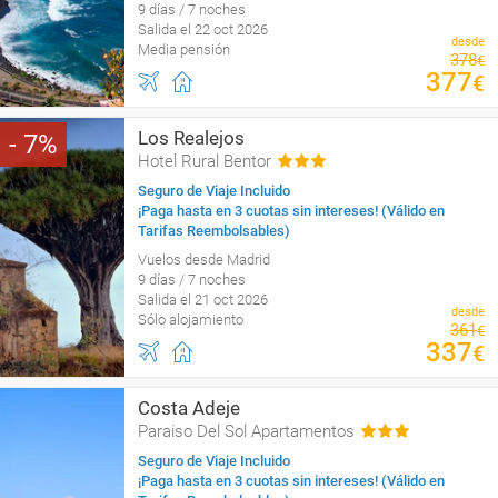
9 días / 7 noches
Salida el 22 oct 2026
desde
Media pensión
378
€
377
€
Los Realejos
7
Hotel Rural Bentor
Seguro de Viaje Incluido
¡Paga hasta en 3 cuotas sin intereses! (Válido en
Tarifas Reembolsables)
Vuelos desde Madrid
9 días / 7 noches
Salida el 21 oct 2026
desde
Sólo alojamiento
361
€
337
€
Costa Adeje
Paraiso Del Sol Apartamentos
Seguro de Viaje Incluido
¡Paga hasta en 3 cuotas sin intereses! (Válido en