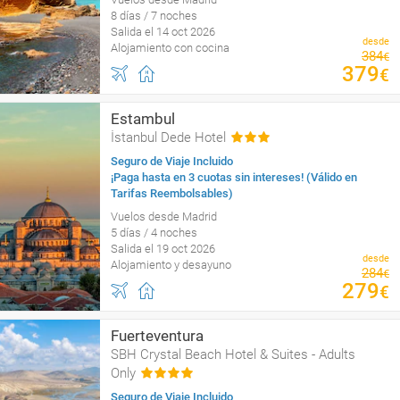
8 días / 7 noches
Salida el 14 oct 2026
desde
Alojamiento con cocina
384
€
379
€
Estambul
İstanbul Dede Hotel
Seguro de Viaje Incluido
¡Paga hasta en 3 cuotas sin intereses! (Válido en
Tarifas Reembolsables)
Vuelos desde Madrid
5 días / 4 noches
Salida el 19 oct 2026
desde
Alojamiento y desayuno
284
€
279
€
Fuerteventura
SBH Crystal Beach Hotel & Suites - Adults
Only
Seguro de Viaje Incluido