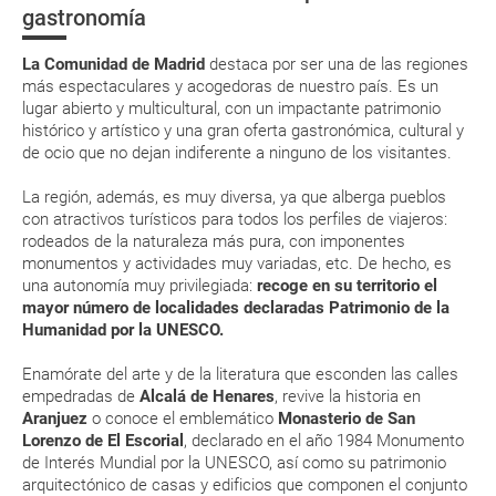
fijes en el calendario… ¡Presta atención a las predicciones
gastronomía
Lozoya
Eso sí, deberás estar atento si viajas con una compañía low cost, debido
meteorológicas!
a que muchas de ellas exigen la presentación de la tarjeta de embarque
(que deberás realizar a través de su web) para que no te carguen un
Antes de viajar a Madrid, es aconsejable hacer una lista
La Comunidad de Madrid
destaca por ser una de las regiones
suplemento extra en el mismo aeropuerto.
con todas las experiencias que quieres vivir y los lugares
más espectaculares y acogedoras de nuestro país. Es un
que te gustaría ver, para aprovechar al máximo el tiempo.
lugar abierto y multicultural, con un impactante patrimonio
En caso de tener que enviarte la documentación de un paquete
Si tu intención es visitar los lugares más turísticos, es
vacacional (Caribe, circuitos, tours...) te enviaremos la documentación
histórico y artístico y una gran oferta gastronómica, cultural y
de tu reserva alrededor de 10 días antes de salida, la cual deberás
recomendable comenzar a hacer turismo a primera hora
de ocio que no dejan indiferente a ninguno de los visitantes.
imprimir y llevar contigo en el viaje.
del día para ahorrar tiempo.
La región, además, es muy diversa, ya que alberga pueblos
Esta documentación te será requerida en el mostrador de la compañía
Te recomendamos realizar alguna visita guiada con
aérea a la hora de realizar el check-in el día de la salida.
con atractivos turísticos para todos los perfiles de viajeros:
expertos, que te explicarán todo lo que necesitas saber
rodeados de la naturaleza más pura, con imponentes
de la forma más amena posible.
monumentos y actividades muy variadas, etc. De hecho, es
Puedes trasladarte a Madrid en coche en muy pocas
una autonomía muy privilegiada:
recoge en su territorio el
MODIFICACIÓN ó CANCELACIÓN ¿Puedo anular o
horas desde cualquier punto de la geografía española,
mayor número de localidades declaradas Patrimonio de la
modificar una reserva del viaje? ¿Qué gastos puede
pero hay otras formas mejores de llegar, como cogiendo
Humanidad por la UNESCO.
generar una anulación o modificación del viaje?
el tren de alta velocidad AVE, un avión con destino al
Aeropuerto Adolfo Suárez-Madrid Barajas y, por supuesto,
Enamórate del arte y de la literatura que esconden las calles
autobuses.
¿Qué caducidad debe tener mi pasaporte para ir
empedradas de
Alcalá de Henares
, revive la historia en
Aranjuez
o conoce el emblemático
Monasterio de San
Aunque cualquier época del año es buena para hacer una
a...?
Lorenzo de El Escorial
, declarado en el año 1984 Monumento
escapada a la región, las estaciones con temperaturas
de Interés Mundial por la UNESCO, así como su patrimonio
más agradables son primavera y otoño.
¿Con cuánta antelación tengo que estar en el
arquitectónico de casas y edificios que componen el conjunto
En Madrid se puede disfrutar mucho y gratis. Sí, has leído