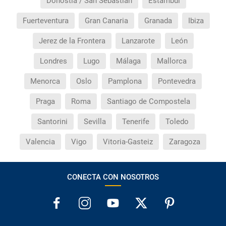
Donostia / San Sebastián
Estambul
Fuerteventura
Gran Canaria
Granada
Ibiza
Jerez de la Frontera
Lanzarote
León
Londres
Lugo
Málaga
Mallorca
Menorca
Oslo
Pamplona
Pontevedra
Praga
Roma
Santiago de Compostela
Santorini
Sevilla
Tenerife
Toledo
Valencia
Vigo
Vitoria-Gasteiz
Zaragoza
CONECTA CON NOSOTROS