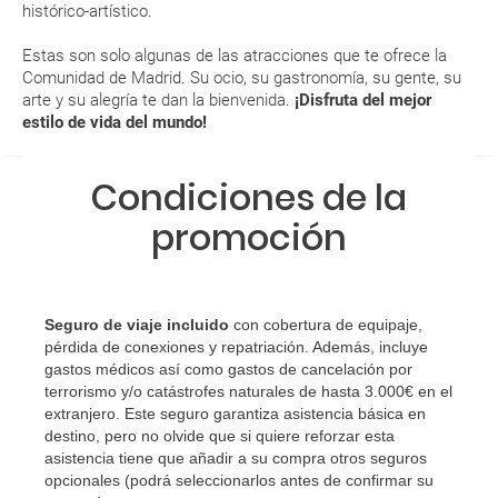
aeropuerto?
histórico-artístico.
bien, ¡GRATIS! Recorrer Madrid Río, divertirse con las
actividades culturales del Matadero Madrid e incluso
Estas son solo algunas de las atracciones que te ofrece la
RESERVAR ¿Cómo puedo reservar un viaje de
visitar grandes museos todos los miércoles no festivos.
Comunidad de Madrid. Su ocio, su gastronomía, su gente, su
paquete vacacional en la página web?
arte y su alegría te dan la bienvenida.
¡Disfruta del mejor
ENE
FEB
MAR
ABR
estilo de vida del mundo!
Al realizar la reserva, uno de los servicios ha
9 °C
11 °C
15 °C
17 °C
quedado de pendiente de confirmación ¿Cómo
Condiciones de la
0 °C
1 °C
3 °C
6 °C
sabré si se confirma el viaje?
promoción
¿Cómo sé si hay plazas disponibles en el viaje que
quiero al hacer mi solicitud de reserva?
Seguro de viaje incluido
con cobertura de equipaje,
Si tengo los traslados incluidos, ¿dónde debo
pérdida de conexiones y repatriación. Además, incluye
dirigirme?
gastos médicos así como gastos de cancelación por
terrorismo y/o catástrofes naturales de hasta 3.000€ en el
¿Incluye algún seguro de viaje mi reserva?
extranjero. Este seguro garantiza asistencia básica en
destino, pero no olvide que si quiere reforzar esta
asistencia tiene que añadir a su compra otros seguros
¿Cuáles son las condiciones generales en las
opcionales (podrá seleccionarlos antes de confirmar su
reservas de viajes?