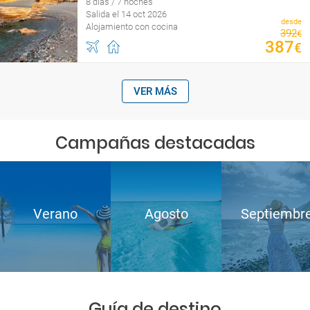
8 días / 7 noches
Salida el 14 oct 2026
desde
Alojamiento con cocina
392
€
387
€
VER MÁS
Campañas destacadas
Verano
Agosto
Septiembr
Guía de destino