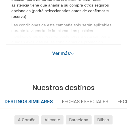
asistencia tiene que añadir a su compra otros seguros
opcionales (podrá seleccionarlos antes de confirmar su
reserva)
.
Las condiciones de esta campaña sólo serán aplicables
durante la vigencia de la misma. Las posibles
modificaciones de reserva posteriores a esta campaña
quedan excluidas de las condiciones de promoción
anteriormente mencionadas.
Ver más
Nuestros destinos
DESTINOS SIMILARES
FECHAS ESPECIALES
FEC
A Coruña
Alicante
Barcelona
Bilbao