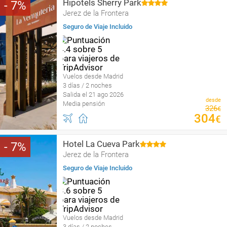
Hipotels Sherry Park
7
Jerez de la Frontera
Seguro de Viaje Incluido
Vuelos desde Madrid
3 días / 2 noches
Salida el 21 ago 2026
desde
Media pensión
326
€
304
€
Hotel La Cueva Park
7
Jerez de la Frontera
Seguro de Viaje Incluido
Vuelos desde Madrid
3 días / 2 noches