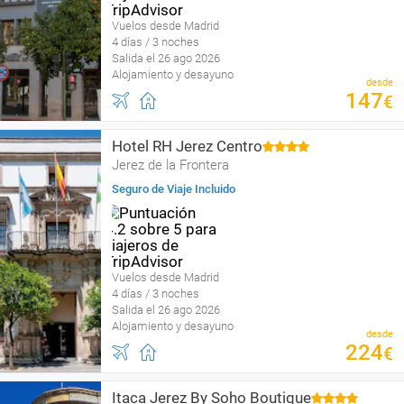
Vuelos desde Madrid
4 días / 3 noches
Salida el 26 ago 2026
Alojamiento y desayuno
desde
147
€
Hotel RH Jerez Centro
Jerez de la Frontera
Seguro de Viaje Incluido
Vuelos desde Madrid
4 días / 3 noches
Salida el 26 ago 2026
Alojamiento y desayuno
desde
224
€
Itaca Jerez By Soho Boutique