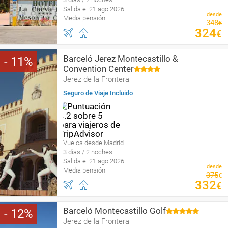
Salida el 21 ago 2026
desde
Media pensión
348
€
324
€
Barceló Jerez Montecastillo &
11
Convention Center
Jerez de la Frontera
Seguro de Viaje Incluido
Vuelos desde Madrid
3 días / 2 noches
Salida el 21 ago 2026
desde
Media pensión
375
€
332
€
Barceló Montecastillo Golf
12
Jerez de la Frontera