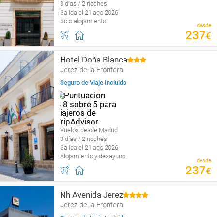
3 días / 2 noches
Salida el 21 ago 2026
Sólo alojamiento
desde
237
€
Hotel Doña Blanca
Jerez de la Frontera
Seguro de Viaje Incluido
Vuelos desde Madrid
3 días / 2 noches
Salida el 21 ago 2026
Alojamiento y desayuno
desde
237
€
Nh Avenida Jerez
Jerez de la Frontera