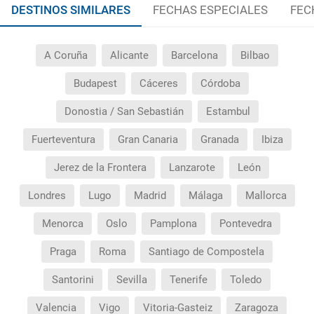
DESTINOS SIMILARES
FECHAS ESPECIALES
FEC
A Coruña
Alicante
Barcelona
Bilbao
Budapest
Cáceres
Córdoba
Donostia / San Sebastián
Estambul
Fuerteventura
Gran Canaria
Granada
Ibiza
Jerez de la Frontera
Lanzarote
León
Londres
Lugo
Madrid
Málaga
Mallorca
Menorca
Oslo
Pamplona
Pontevedra
Praga
Roma
Santiago de Compostela
Santorini
Sevilla
Tenerife
Toledo
Valencia
Vigo
Vitoria-Gasteiz
Zaragoza