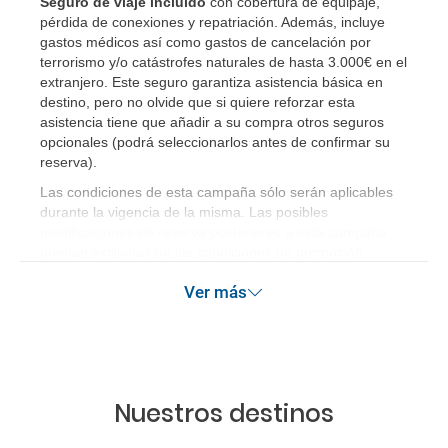
Seguro de viaje incluido
con cobertura de equipaje,
pérdida de conexiones y repatriación. Además, incluye
gastos médicos así como gastos de cancelación por
terrorismo y/o catástrofes naturales de hasta 3.000€ en el
extranjero. Este seguro garantiza asistencia básica en
destino, pero no olvide que si quiere reforzar esta
asistencia tiene que añadir a su compra otros seguros
opcionales (podrá seleccionarlos antes de confirmar su
reserva)
.
Las condiciones de esta campaña sólo serán aplicables
durante la vigencia de la misma. Las posibles
modificaciones de reserva posteriores a esta campaña
quedan excluidas de las condiciones de promoción
anteriormente mencionadas.
Ver más
Nuestros destinos