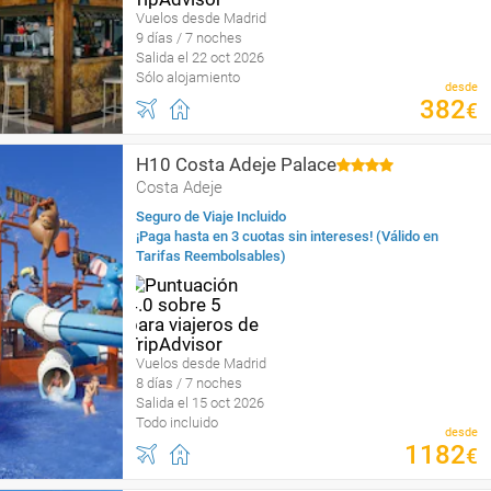
Vuelos desde Madrid
9 días / 7 noches
Salida el 22 oct 2026
Sólo alojamiento
desde
382
€
H10 Costa Adeje Palace
Costa Adeje
Seguro de Viaje Incluido
¡Paga hasta en 3 cuotas sin intereses! (Válido en
Tarifas Reembolsables)
Vuelos desde Madrid
8 días / 7 noches
Salida el 15 oct 2026
Todo incluido
desde
1182
€