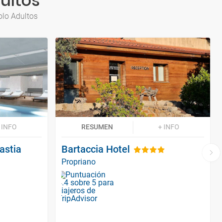
ultos
olo Adultos
 INFO
RESUMEN
+ INFO
astia
Bartaccia Hotel
Propriano