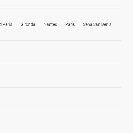
d Paris
Gironda
Nantes
París
Sena San Denis