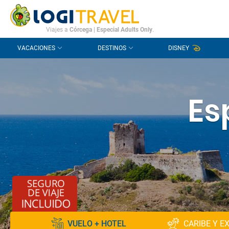
CONTACTO
PREGUNTAS FRECUENTES
Viajes a
Córcega
|
Especial Adults Only
.
VACACIONES
DESTINOS
DISNEY
Es
VUELO + HOTEL
CARIBE Y E