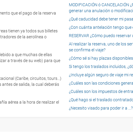
MODIFICACIÓN ó CANCELACIÓN ¿Pued
generar una anulación o modificaci
mento que el pago de la reserva
¿Qué caducidad debe tener mi pasapo
¿Con cuánta antelación tengo que e
eas tienen ya todos sus billetes
RESERVAR ¿Cómo puedo reservar un
tradores de la aerolínea o
Al realizar la reserva, uno de los 
se confirma el viaje?
 debido a que muchas de ellas
¿Cómo sé si hay plazas disponibles e
izar a través de su web) para que
Si tengo los traslados incluidos, ¿
¿Incluye algún seguro de viaje mi r
onal (Caribe, circuitos, tours...)
¿Cuáles son las condiciones general
 antes de salida, la cual deberás
¿Cuáles son los impuestos de entrad
¿Qué hago si el traslado contratado
ía aérea a la hora de realizar el
¿Necesito visado para poder ir a ...?