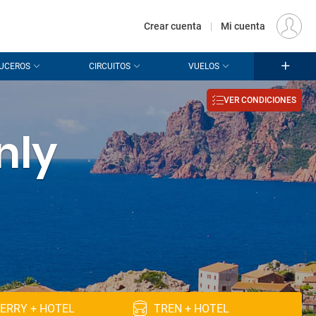
€
Origen
MADRID (MAD)
ES
EUR
Crear cuenta
|
Mi cuenta
UCEROS
CIRCUITOS
VUELOS
VER CONDICIONES
nly
ERRY + HOTEL
TREN + HOTEL