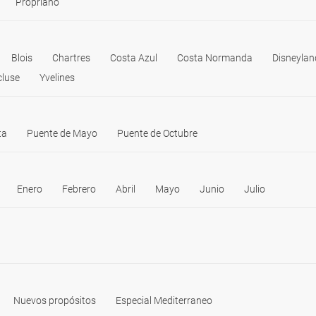
Propriano
Blois
Chartres
Costa Azul
Costa Normanda
Disneylan
luse
Yvelines
ta
Puente de Mayo
Puente de Octubre
Enero
Febrero
Abril
Mayo
Junio
Julio
Nuevos propósitos
Especial Mediterraneo