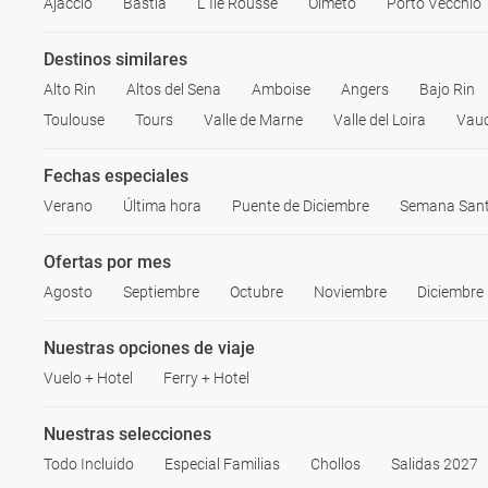
Ajaccio
Bastia
L´Île Rousse
Olmeto
Porto Vecchio
Destinos similares
Alto Rin
Altos del Sena
Amboise
Angers
Bajo Rin
Toulouse
Tours
Valle de Marne
Valle del Loira
Vauc
Fechas especiales
Verano
Última hora
Puente de Diciembre
Semana San
Ofertas por mes
Agosto
Septiembre
Octubre
Noviembre
Diciembre
Nuestras opciones de viaje
Vuelo + Hotel
Ferry + Hotel
Nuestras selecciones
Todo Incluido
Especial Familias
Chollos
Salidas 2027