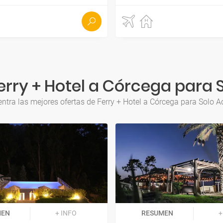
rry + Hotel a Córcega para 
ntra las mejores ofertas de Ferry + Hotel a Córcega para Solo A
MEN
+ INFO
RESUMEN
+