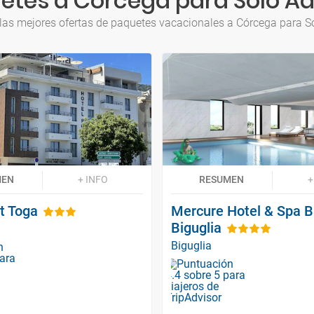
etes a Córcega para Solo Ad
las mejores ofertas de paquetes vacacionales a Córcega para S
MEN
+ INFO
RESUMEN
+
t Toga
Mercure Hotel & Spa B
Biguglia
Biguglia