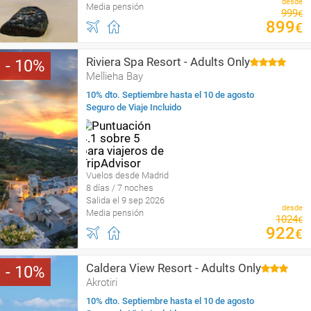
desde
Media pensión
999
€
899
€
Riviera Spa Resort - Adults Only
10
Mellieha Bay
10% dto. Septiembre hasta el 10 de agosto
Seguro de Viaje Incluido
Vuelos desde Madrid
8 días / 7 noches
Salida el 9 sep 2026
desde
Media pensión
1024
€
922
€
Caldera View Resort - Adults Only
10
Akrotiri
10% dto. Septiembre hasta el 10 de agosto