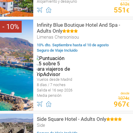
Alojamiento y desayuno
612
€
551
€
Infinity Blue Boutique Hotel And Spa -
10
Adults Only
Limenas Chersonisou
10% dto. Septiembre hasta el 10 de agosto
Seguro de Viaje Incluido
Vuelos desde Madrid
8 días / 7 noches
Salida el 16 sep 2026
desde
Media pensión
1074
€
967
€
Side Square Hotel - Adults Only
Side