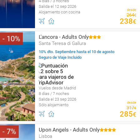
4 días / 3 noches
Salida el 12 sep 2026
desde
Alojamiento con cocina
264
€
238
€
L'ancora - Adults Only
10
Santa Teresa di Gallura
10% dto. Septiembre hasta el 10 de agosto
Seguro de Viaje Incluido
Vuelos desde Madrid
8 días / 7 noches
Salida el 23 sep 2026
desde
Sólo alojamiento
317
€
285
€
Upon Angels - Adults Only
7
Lisboa