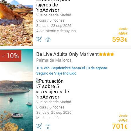
Vuelos desde Madrid
6 días / 5 noches
Salida el 23 sep 2026
desde
Alojamiento y desayuno
659
€
593
€
Be Live Adults Only Marivent
10
Palma de Mallorca
10% dto. Septiembre hasta el 10 de agosto
Seguro de Viaje Incluido
Vuelos desde Madrid
6 días / 5 noches
Salida el 25 sep 2026
desde
Media pensión
779
€
701
€