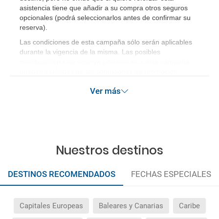
asistencia tiene que añadir a su compra otros seguros
opcionales (podrá seleccionarlos antes de confirmar su
reserva)
.
Las condiciones de esta campaña sólo serán aplicables
durante la vigencia de la misma. Las posibles
modificaciones de reserva posteriores a esta campaña
quedan excluidas de las condiciones de promoción
anteriormente mencionadas.
Ver más
Nuestros destinos
DESTINOS RECOMENDADOS
FECHAS ESPECIALES
Capitales Europeas
Baleares y Canarias
Caribe