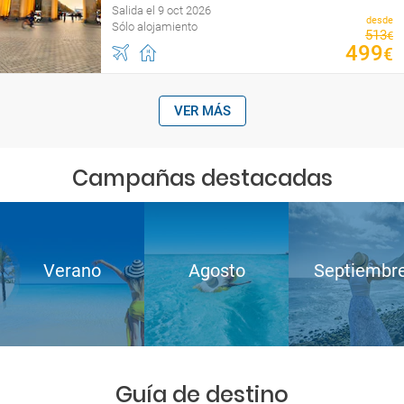
Salida el 9 oct 2026
desde
Sólo alojamiento
513
€
499
€
VER MÁS
Campañas destacadas
Verano
Agosto
Septiembr
Guía de destino