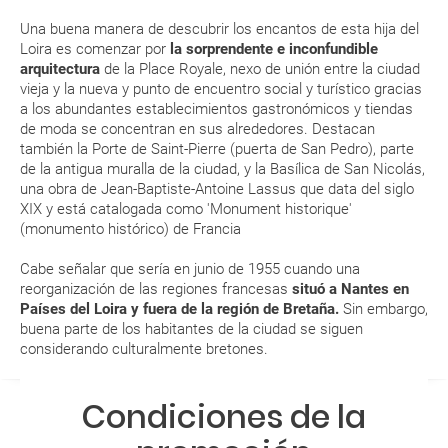
Una buena manera de descubrir los encantos de esta hija del
Loira es comenzar por
la sorprendente e inconfundible
MODIFICACIÓN ó CANCELACIÓN ¿Puedo anular o
arquitectura
de la Place Royale, nexo de unión entre la ciudad
modificar una reserva del viaje? ¿Qué gastos puede
vieja y la nueva y punto de encuentro social y turístico gracias
a los abundantes establecimientos gastronómicos y tiendas
generar una anulación o modificación del viaje?
de moda se concentran en sus alrededores. Destacan
también la Porte de Saint-Pierre (puerta de San Pedro), parte
¿Qué caducidad debe tener mi pasaporte para ir
de la antigua muralla de la ciudad, y la Basílica de San Nicolás,
a...?
una obra de Jean-Baptiste-Antoine Lassus que data del siglo
XIX y está catalogada como 'Monument historique'
(monumento histórico) de Francia
¿Con cuánta antelación tengo que estar en el
aeropuerto?
Cabe señalar que sería en junio de 1955 cuando una
reorganización de las regiones francesas
situó a Nantes en
RESERVAR ¿Cómo puedo reservar un viaje de
Países del Loira y fuera de la región de Bretaña.
Sin embargo,
buena parte de los habitantes de la ciudad se siguen
paquete vacacional en la página web?
considerando culturalmente bretones.
Al realizar la reserva, uno de los servicios ha
Condiciones de la
quedado de pendiente de confirmación ¿Cómo
sabré si se confirma el viaje?