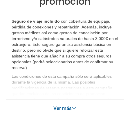
promoción
¿Cómo sé si hay plazas disponibles en el viaje que
quiero al hacer mi solicitud de reserva?
Seguro de viaje incluido
con cobertura de equipaje,
pérdida de conexiones y repatriación. Además, incluye
Si tengo los traslados incluidos, ¿dónde debo
gastos médicos así como gastos de cancelación por
dirigirme?
terrorismo y/o catástrofes naturales de hasta 3.000€ en el
extranjero. Este seguro garantiza asistencia básica en
destino, pero no olvide que si quiere reforzar esta
¿Incluye algún seguro de viaje mi reserva?
asistencia tiene que añadir a su compra otros seguros
opcionales (podrá seleccionarlos antes de confirmar su
¿Cuáles son las condiciones generales en las
reserva)
.
reservas de viajes?
Las condiciones de esta campaña sólo será aplicables
durante la vigencia de la misma. Las posibles
¿Cuáles son los impuestos de entrada y salida del
modificaciones de reserva posteriores a esta campaña
país si viajo a América?
quedan excluidas de las condiciones de promoción
anteriormente mencionadas. Descuento no acumulable.
¿Qué hago si el traslado contratado del aeropuerto
Ver más
al hotel o viceversa no ha aparecido?
¿Necesito visado para poder ir a ...?