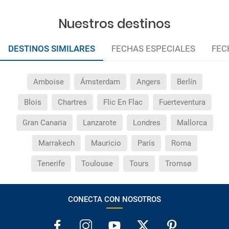
Nuestros destinos
¿Por qué me sale el precio de un niño igual que el
precio de un adulto?
DESTINOS SIMILARES
FECHAS ESPECIALES
FEC
¿Cuántas veces debo imprimir el bono de los
traslados?
Amboise
Ámsterdam
Angers
Berlín
Blois
Chartres
Flic En Flac
Fuerteventura
Gran Canaria
Lanzarote
Londres
Mallorca
Marrakech
Mauricio
París
Roma
Tenerife
Toulouse
Tours
Tromsø
CONECTA CON NOSOTROS