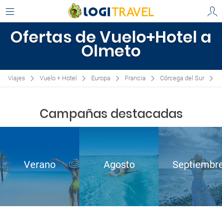
Ofertas de Vuelo+Hotel a
Olmeto
Viajes
Vuelo + Hotel
Europa
Francia
Córcega del Sur
O
Campañas destacadas
Verano
Agosto
Septiembr