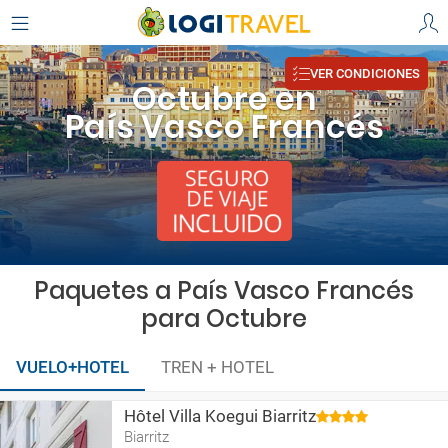
VER CONDICIONES
Octubre en
País Vasco Francés
Paquetes a País Vasco Francés
para Octubre
VUELO+HOTEL
TREN + HOTEL
Hôtel Villa Koegui Biarritz
Biarritz