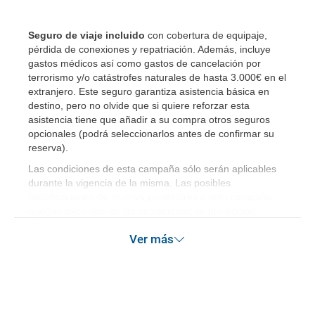
Seguro de viaje incluido
con cobertura de equipaje,
pérdida de conexiones y repatriación. Además, incluye
gastos médicos así como gastos de cancelación por
terrorismo y/o catástrofes naturales de hasta 3.000€ en el
extranjero. Este seguro garantiza asistencia básica en
destino, pero no olvide que si quiere reforzar esta
asistencia tiene que añadir a su compra otros seguros
opcionales (podrá seleccionarlos antes de confirmar su
reserva)
.
Las condiciones de esta campaña sólo serán aplicables
durante la vigencia de la misma. Las posibles
modificaciones de reserva posteriores a esta campaña
quedan excluidas de las condiciones de promoción
anteriormente mencionadas.
Ver más