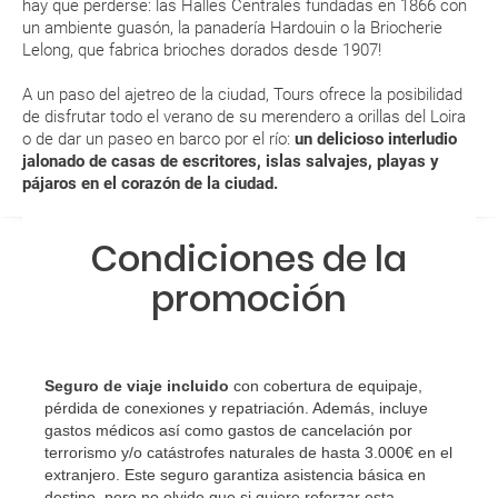
hay que perderse: las Halles Centrales fundadas en 1866 con
un ambiente guasón, la panadería Hardouin o la Briocherie
¿Qué caducidad debe tener mi pasaporte para ir
Lelong, que fabrica brioches dorados desde 1907!
a...?
A un paso del ajetreo de la ciudad, Tours ofrece la posibilidad
¿Con cuánta antelación tengo que estar en el
de disfrutar todo el verano de su merendero a orillas del Loira
o de dar un paseo en barco por el río:
un delicioso interludio
aeropuerto?
jalonado de casas de escritores, islas salvajes, playas y
pájaros en el corazón de la ciudad.
RESERVAR ¿Cómo puedo reservar un viaje de
paquete vacacional en la página web?
Condiciones de la
Al realizar la reserva, uno de los servicios ha
promoción
quedado de pendiente de confirmación ¿Cómo
sabré si se confirma el viaje?
¿Cómo sé si hay plazas disponibles en el viaje que
Seguro de viaje incluido
con cobertura de equipaje,
pérdida de conexiones y repatriación. Además, incluye
quiero al hacer mi solicitud de reserva?
gastos médicos así como gastos de cancelación por
terrorismo y/o catástrofes naturales de hasta 3.000€ en el
Si tengo los traslados incluidos, ¿dónde debo
extranjero. Este seguro garantiza asistencia básica en
dirigirme?
destino, pero no olvide que si quiere reforzar esta