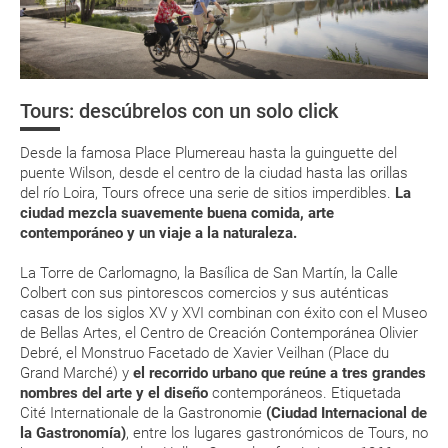
La documentación de tu reserva te será enviada por mail en el
momento que el pago de la reserva esté realizado completamente.
Valle del Loira, paisaje cultural vivo
Respecto a las tarjetas de embarque, casi todas las compañías aéreas
Organiza tu viaje
tienen ya todos sus billetes electrónicos por lo que podrás obtenerlas
directamente en los mostradores de la aerolínea o realizando el check-
Tours: descúbrelos con un solo click
in por su web.
Documentación
Ruta de
Ruta por los
Senderismo 
Leonardo da
Castillos reales
actividades
Eso sí, deberás estar atento si viajas con una compañía low cost, debido
Desde la famosa Place Plumereau hasta la guinguette del
a que muchas de ellas exigen la presentación de la tarjeta de embarque
Moneda
Vinci y el
del Valle del
fluviales
(que deberás realizar a través de su web) para que no te carguen un
puente Wilson, desde el centro de la ciudad hasta las orillas
Renacimiento
Loira
suplemento extra en el mismo aeropuerto.
del río Loira, Tours ofrece una serie de sitios imperdibles.
La
francés
ciudad mezcla suavemente buena comida, arte
En caso de tener que enviarte la documentación de un paquete
contemporáneo y un viaje a la naturaleza.
vacacional (Caribe, circuitos, tours...) te enviaremos la documentación
de tu reserva alrededor de 10 días antes de salida, la cual deberás
imprimir y llevar contigo en el viaje.
La Torre de Carlomagno, la Basílica de San Martín, la Calle
Colbert con sus pintorescos comercios y sus auténticas
Esta documentación te será requerida en el mostrador de la compañía
casas de los siglos XV y XVI combinan con éxito con el Museo
aérea a la hora de realizar el check-in el día de la salida.
de Bellas Artes, el Centro de Creación Contemporánea Olivier
Debré, el Monstruo Facetado de Xavier Veilhan (Place du
Grand Marché) y
el recorrido urbano que reúne a tres grandes
MODIFICACIÓN ó CANCELACIÓN ¿Puedo anular o
nombres del arte y el diseño
contemporáneos. Etiquetada
modificar una reserva del viaje? ¿Qué gastos puede
Cité Internationale de la Gastronomie
(Ciudad Internacional de
generar una anulación o modificación del viaje?
la Gastronomía)
, entre los lugares gastronómicos de Tours, no