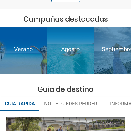
Campañas destacadas
Verano
Agosto
Septiembr
Guía de destino
GUÍA RÁPIDA
NO TE PUEDES PERDER...
INFORMA
Guía útil
El Loira en bici