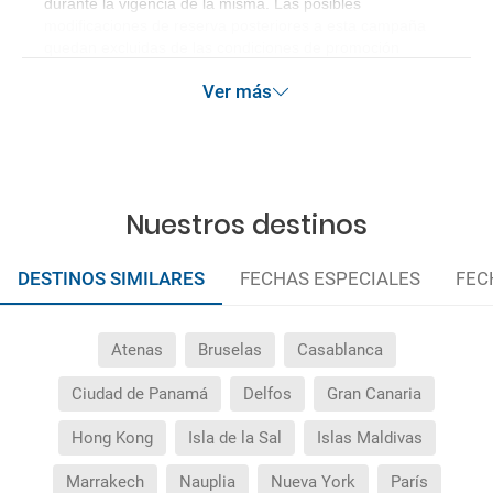
durante la vigencia de la misma. Las posibles
modificaciones de reserva posteriores a esta campaña
quedan excluidas de las condiciones de promoción
anteriormente mencionadas.
Ver más
Nuestros destinos
DESTINOS SIMILARES
FECHAS ESPECIALES
FEC
Atenas
Bruselas
Casablanca
Ciudad de Panamá
Delfos
Gran Canaria
Hong Kong
Isla de la Sal
Islas Maldivas
Marrakech
Nauplia
Nueva York
París