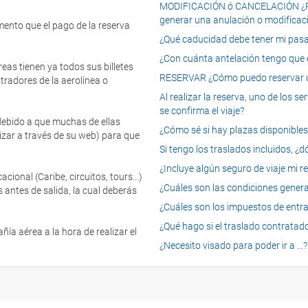
MODIFICACIÓN ó CANCELACIÓN ¿Pued
generar una anulación o modificaci
mento que el pago de la reserva
¿Qué caducidad debe tener mi pasapo
¿Con cuánta antelación tengo que e
eas tienen ya todos sus billetes
RESERVAR ¿Cómo puedo reservar un
tradores de la aerolínea o
Al realizar la reserva, uno de los 
se confirma el viaje?
 debido a que muchas de ellas
¿Cómo sé si hay plazas disponibles e
izar a través de su web) para que
Si tengo los traslados incluidos, ¿
¿Incluye algún seguro de viaje mi r
onal (Caribe, circuitos, tours...)
¿Cuáles son las condiciones general
 antes de salida, la cual deberás
¿Cuáles son los impuestos de entrad
¿Qué hago si el traslado contratado
ía aérea a la hora de realizar el
¿Necesito visado para poder ir a ...?