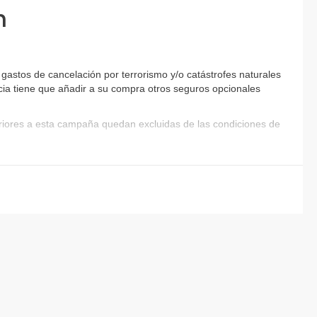
n
gastos de cancelación por terrorismo y/o catástrofes naturales
encia tiene que añadir a su compra otros seguros opcionales
eriores a esta campaña quedan excluidas de las condiciones de