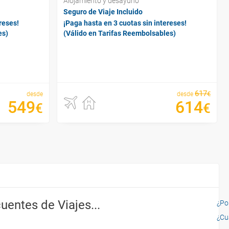
Alojamiento y desayuno
Seguro de Viaje Incluido
reses!
¡Paga hasta en 3 cuotas sin intereses!
es)
(Válido en Tarifas Reembolsables)
617
€
desde
desde
549
614
€
€
uentes de Viajes...
¿Por
¿Cu