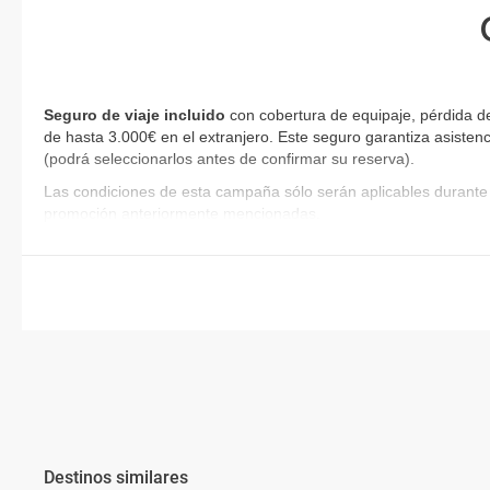
Seguro de viaje incluido
con cobertura de equipaje, pérdida d
de hasta 3.000€ en el extranjero. Este seguro garantiza asistenc
(podrá seleccionarlos antes de confirmar su reserva)
.
Las condiciones de esta campaña sólo serán aplicables durante 
promoción anteriormente mencionadas.
Destinos similares