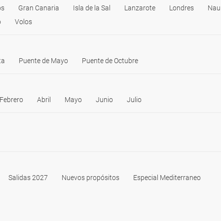
os
Gran Canaria
Isla de la Sal
Lanzarote
Londres
Nau
o
Volos
ta
Puente de Mayo
Puente de Octubre
Febrero
Abril
Mayo
Junio
Julio
Salidas 2027
Nuevos propósitos
Especial Mediterraneo