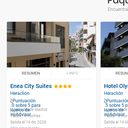
Paqu
Encuentra
RESUMEN
+ INFO
RESU
Enea City Suites
Hotel Ol
Heraclión
Heraclión
Vuelos desde Madrid
Vuelos desde
7 días / 6 noches
7 días / 6 no
Salida el 14 dic 2026
Salida el 14 d