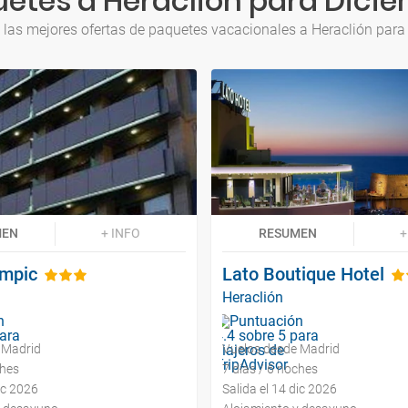
etes a Heraclión para Dici
 las mejores ofertas de paquetes vacacionales a Heraclión para
MEN
+ INFO
RESUMEN
+
ympic
Lato Boutique Hotel
Heraclión
 Madrid
Vuelos desde Madrid
ches
7 días / 6 noches
ic 2026
Salida el 14 dic 2026