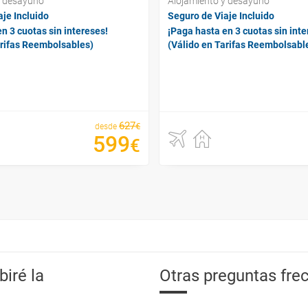
y desayuno
Alojamiento y desayuno
je Incluido
Seguro de Viaje Incluido
n 3 cuotas sin intereses!
¡Paga hasta en 3 cuotas sin inte
arifas Reembolsables)
(Válido en Tarifas Reembolsabl
627
€
desde
599
€
iré la
Otras preguntas frec