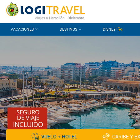
CONTACTO
PREGUNTAS FRECUENTES
Viajes a
Heraclión
|
Diciembre
.
VACACIONES
DESTINOS
DISNEY
VUELO + HOTEL
CARIBE Y E