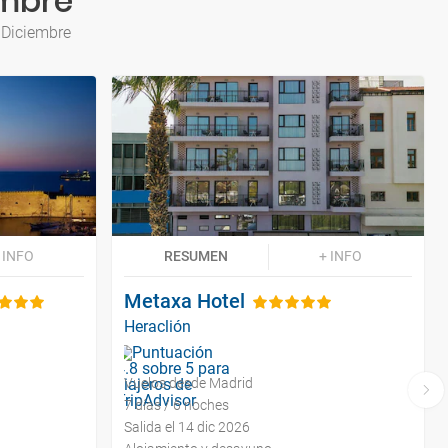
embre
 Diciembre
 INFO
RESUMEN
+ INFO
Metaxa Hotel
Heraclión
Vuelos desde Madrid
7 días / 6 noches
Salida el 14 dic 2026