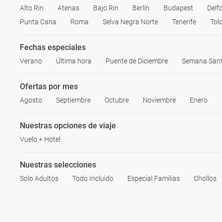
Alto Rin
Atenas
Bajo Rin
Berlín
Budapest
Delf
Punta Cana
Roma
Selva Negra Norte
Tenerife
Tol
Fechas especiales
Verano
Última hora
Puente de Diciembre
Semana San
Ofertas por mes
Agosto
Septiembre
Octubre
Noviembre
Enero
Nuestras opciones de viaje
Vuelo + Hotel
Nuestras selecciones
Solo Adultos
Todo Incluido
Especial Familias
Chollos