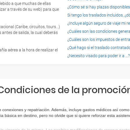
 debido a que muchas de ellas
¿Cómo sé si hay plazas disponibles e
izar a través de su web) para que
Si tengo los traslados incluidos, ¿
¿Incluye algún seguro de viaje mi r
onal (Caribe, circuitos, tours...)
¿Cuáles son las condiciones general
 antes de salida, la cual deberás
¿Cuáles son los impuestos de entrad
¿Qué hago si el traslado contratado
ía aérea a la hora de realizar el
¿Necesito visado para poder ir a ...?
Condiciones de la promoció
 conexiones y repatriación. Además, incluye gastos médicos así como g
ia básica en destino, pero no olvide que si quiere reforzar esta asist