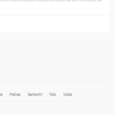
eriores a esta campaña quedan excluidas de las condiciones de
ia
Patras
Santorini
Tolo
Volos