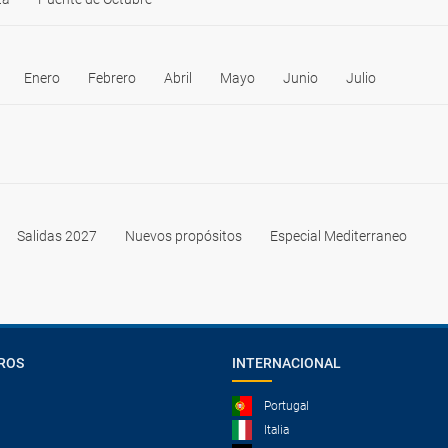
Enero
Febrero
Abril
Mayo
Junio
Julio
Salidas 2027
Nuevos propósitos
Especial Mediterraneo
ROS
INTERNACIONAL
Portugal
Italia