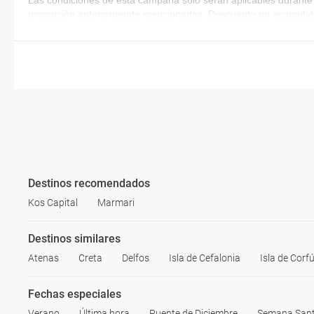
Las condiciones de esta campaña sólo serán aplicables durante 
promoción anteriormente mencionadas. Descuento no acumulab
Destinos recomendados
Kos Capital
Marmari
Destinos similares
Atenas
Creta
Delfos
Isla de Cefalonia
Isla de Corf
Fechas especiales
Verano
Última hora
Puente de Diciembre
Semana San