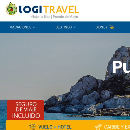
CONTACTO
PREGUNTAS FRECUENTES
Viajes a
Kos
|
Puente de Mayo
.
VACACIONES
DESTINOS
DISNEY
P
VUELO + HOTEL
CARIBE Y E