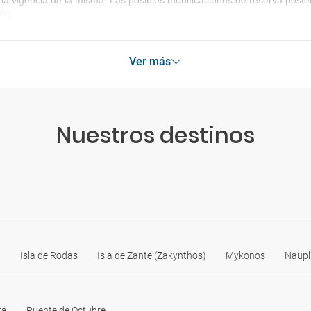
la vigencia de la misma. Las posibles modificaciones de reserva post
le.
Ver más
Nuestros destinos
ú
Isla de Rodas
Isla de Zante (Zakynthos)
Mykonos
Naupl
ta
Puente de Octubre