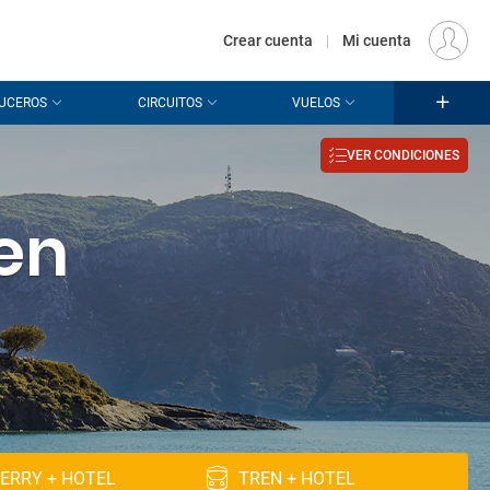
€
Origen
MADRID (MAD)
ES
EUR
Crear cuenta
|
Mi cuenta
UCEROS
CIRCUITOS
VUELOS
VER CONDICIONES
en
ERRY + HOTEL
TREN + HOTEL