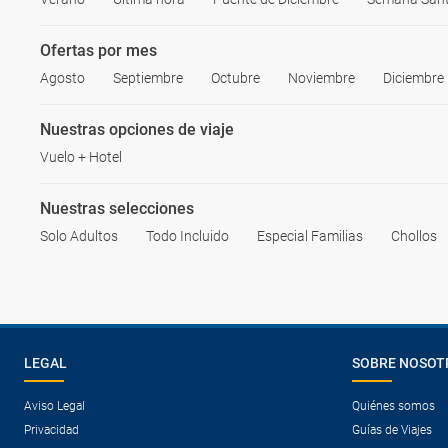
Ofertas por mes
Agosto
Septiembre
Octubre
Noviembre
Diciembre
Nuestras opciones de viaje
Vuelo + Hotel
Nuestras selecciones
Solo Adultos
Todo Incluido
Especial Familias
Chollos
LEGAL
SOBRE NOSOT
Aviso Legal
Quiénes somos
Privacidad
Guías de Viajes