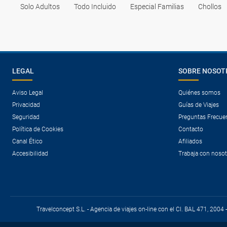
Solo Adultos
Todo Incluido
Especial Familias
Chollos
LEGAL
SOBRE NOSOT
Aviso Legal
Quiénes somos
Privacidad
Guías de Viajes
Seguridad
Preguntas Frecue
Política de Cookies
Contacto
Canal Ético
Afiliados
Accesibilidad
Trabaja con noso
Travelconcept S.L. - Agencia de viajes on-line con el CI. BAL 471, 2004