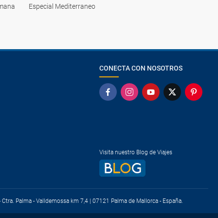
emana
Especial Mediterraneo
CONECTA CON NOSOTROS
Visita nuestro Blog de Viajes
) - Ctra. Palma - Valldemossa km 7,4 | 07121 Palma de Mallorca - España.