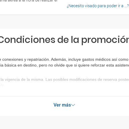
ía aérea a la hora de realizar el
¿Necesito visado para poder ir a ...?
Condiciones de la promoció
 conexiones y repatriación. Además, incluye gastos médicos así como g
ia básica en destino, pero no olvide que si quiere reforzar esta asist
la vigencia de la misma. Las posibles modificaciones de reserva post
le.
Ver más