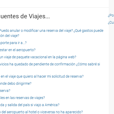
uentes de Viajes...
¿Por
¿Cu
o anular o modificar una reserva del viaje? ¿Qué gastos puede
ón del viaje?
rte para ir a...?
star en el aeropuerto?
 viaje de paquete vacacional en la página web?
servicios ha quedado de pendiente de confirmación ¿Cómo sabré si
n el viaje que quiero al hacer mi solicitud de reserva?
dónde debo dirigirme?
eserva?
es en las reservas de viajes?
a y salida del país si viajo a América?
 del aeropuerto al hotel o viceversa no ha aparecido?