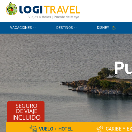
CONTACTO
PREGUNTAS FRECUENTES
Viajes a
Volos
|
Puente de Mayo
.
VACACIONES
DESTINOS
DISNEY
P
VUELO + HOTEL
CARIBE Y E