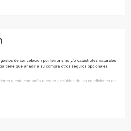
n
astos de cancelación por terrorismo y/o catástrofes naturales
encia tiene que añadir a su compra otros seguros opcionales
eriores a esta campaña quedan excluidas de las condiciones de