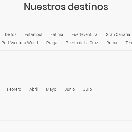
Nuestros destinos
Delfos
Estambul
Fátima
Fuerteventura
Gran Canaria
PortAventura World
Praga
Puerto de La Cruz
Roma
Ten
Febrero
Abril
Mayo
Junio
Julio