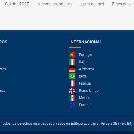
Salidas 2027
Nuevos propósitos
Luna de miel
Fines de s
ROS
INTERNACIONAL
Portugal
Italia
ntes
Alemania
Brasil
Francia
tros
Reino Unido
México
Europa
 - Todos los derechos reservados
Con sede en Edificio Logitravel, Parcela 3B (Parc Bit