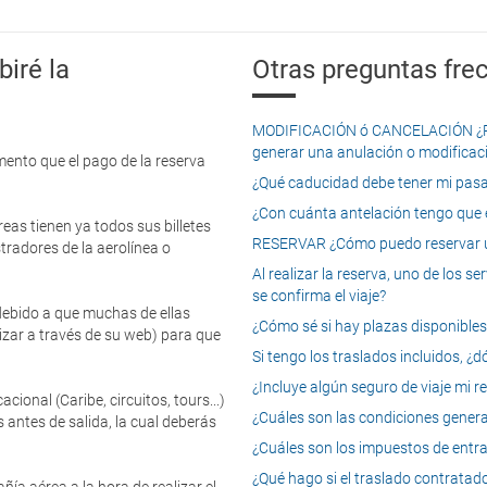
iré la
Otras preguntas frec
MODIFICACIÓN ó CANCELACIÓN ¿Pued
generar una anulación o modificaci
mento que el pago de la reserva
¿Qué caducidad debe tener mi pasapo
¿Con cuánta antelación tengo que e
eas tienen ya todos sus billetes
RESERVAR ¿Cómo puedo reservar un
tradores de la aerolínea o
Al realizar la reserva, uno de los 
se confirma el viaje?
 debido a que muchas de ellas
¿Cómo sé si hay plazas disponibles e
izar a través de su web) para que
Si tengo los traslados incluidos, ¿
¿Incluye algún seguro de viaje mi r
onal (Caribe, circuitos, tours...)
¿Cuáles son las condiciones general
 antes de salida, la cual deberás
¿Cuáles son los impuestos de entrad
¿Qué hago si el traslado contratado