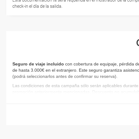
Esta documentación te será requerida en el mostrador de la compañ
check-in el día de la salida.
Seguro de viaje incluido
con cobertura de equipaje, pérdida de
de hasta 3.000€ en el extranjero. Este seguro garantiza asistenc
(podrá seleccionarlos antes de confirmar su reserva)
.
Las condiciones de esta campaña sólo serán aplicables durante 
promoción anteriormente mencionadas. Descuento no acumulab