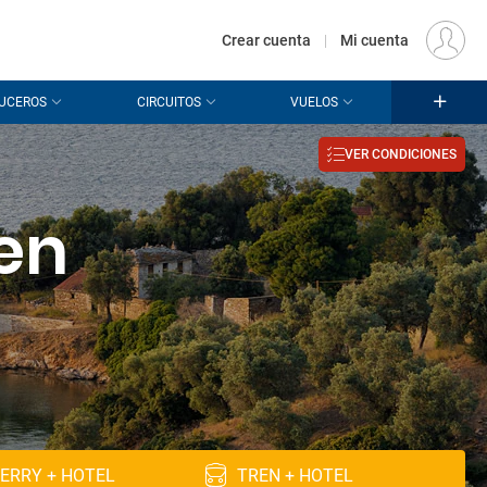
€
Origen
MADRID (MAD)
ES
EUR
Crear cuenta
|
Mi cuenta
UCEROS
CIRCUITOS
VUELOS
VER CONDICIONES
en
ERRY + HOTEL
TREN + HOTEL