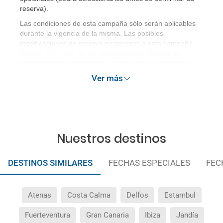
reserva).
Las condiciones de esta campaña sólo serán aplicables
durante la vigencia de la misma. Las posibles
modificaciones de reserva posteriores a esta campaña
quedan excluidas de las condiciones de promoción
anteriormente mencionadas. Descuento no acumulable.
Ver más
Nuestros destinos
DESTINOS SIMILARES
FECHAS ESPECIALES
FEC
Atenas
Costa Calma
Delfos
Estambul
Fuerteventura
Gran Canaria
Ibiza
Jandía