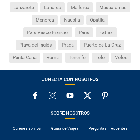
Lanzarote
Londres
Mallorca
Maspalomas
Menorca
Nauplia
Opatija
País Vasco Francés
París
Patras
Playa del Inglés
Praga
Puerto de La Cruz
Punta Cana
Roma
Tenerife
Tolo
Volos
CONECTA CON NOSOTROS
SOBRE NOSOTROS
Quiénes somos
Guías de Viajes
Preguntas Frecuentes