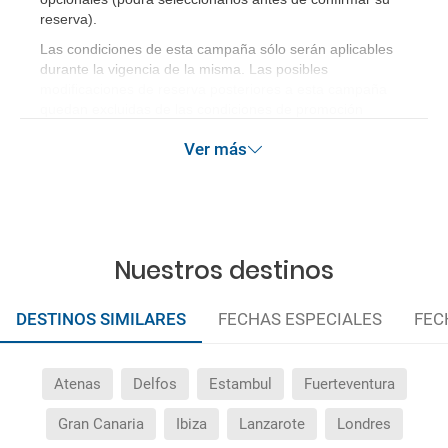
reserva)
.
Las condiciones de esta campaña sólo serán aplicables
durante la vigencia de la misma. Las posibles
modificaciones de reserva posteriores a esta campaña
quedan excluidas de las condiciones de promoción
anteriormente mencionadas.
Ver más
Nuestros destinos
DESTINOS SIMILARES
FECHAS ESPECIALES
FEC
Atenas
Delfos
Estambul
Fuerteventura
Gran Canaria
Ibiza
Lanzarote
Londres