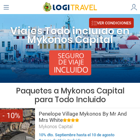
VER CONDICIONES
Viajes Todo incluido en
Mykonos Capital
Paquetes a Mykonos Capital
para Todo Incluido
Penelope Village Mykonos By Mr And
10
Mrs White
Mykonos Capital
10% dto. Septiembre hasta el 10 de agosto