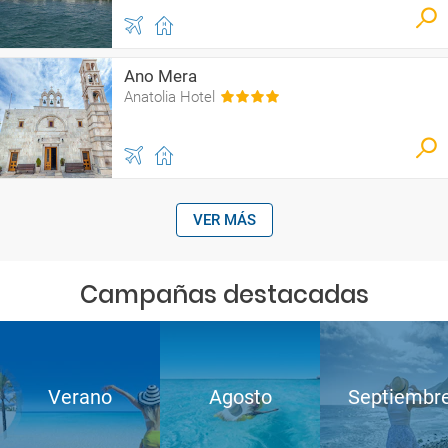
Ano Mera
Anatolia Hotel
VER MÁS
Campañas destacadas
Verano
Agosto
Septiembr