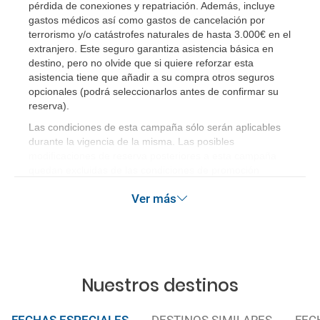
pérdida de conexiones y repatriación. Además, incluye
Al realizar la reserva, uno de los servicios ha
gastos médicos así como gastos de cancelación por
terrorismo y/o catástrofes naturales de hasta 3.000€ en el
quedado de pendiente de confirmación ¿Cómo
extranjero. Este seguro garantiza asistencia básica en
sabré si se confirma el viaje?
destino, pero no olvide que si quiere reforzar esta
asistencia tiene que añadir a su compra otros seguros
¿Cómo sé si hay plazas disponibles en el viaje que
opcionales (podrá seleccionarlos antes de confirmar su
reserva)
.
quiero al hacer mi solicitud de reserva?
Las condiciones de esta campaña sólo serán aplicables
Si tengo los traslados incluidos, ¿dónde debo
durante la vigencia de la misma. Las posibles
modificaciones de reserva posteriores a esta campaña
dirigirme?
quedan excluidas de las condiciones de promoción
anteriormente mencionadas.
¿Incluye algún seguro de viaje mi reserva?
Ver más
¿Cuáles son las condiciones generales en las
reservas de viajes?
Nuestros destinos
¿Cuáles son los impuestos de entrada y salida del
país si viajo a América?
FECHAS ESPECIALES
DESTINOS SIMILARES
FEC