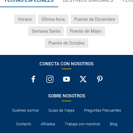
¿Qué hago si el traslado contratado del aeropuerto
al hotel o viceversa no ha aparecido?
Verano
Última hora
Puente de Diciembre
¿Necesito visado para poder ir a ...?
Semana Santa
Puente de Mayo
¿Por qué me sale el precio de un niño igual que el
Puente de Octubre
precio de un adulto?
¿Cuántas veces debo imprimir el bono de los
CONECTA CON NOSOTROS
traslados?
SOBRE NOSOTROS
Quiénes somos
Guías de Viajes
Preguntas Frecuentes
Contacto
Afiliados
Trabaja con nosotros
Blog