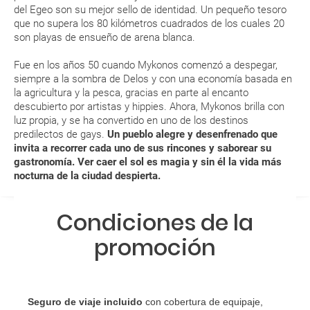
del Egeo son su mejor sello de identidad. Un pequeño tesoro
vacacional (Caribe, circuitos, tours...) te enviaremos la documentación
de tu reserva alrededor de 10 días antes de salida, la cual deberás
que no supera los 80 kilómetros cuadrados de los cuales 20
imprimir y llevar contigo en el viaje.
son playas de ensueño de arena blanca.
Esta documentación te será requerida en el mostrador de la compañía
Fue en los años 50 cuando Mykonos comenzó a despegar,
aérea a la hora de realizar el check-in el día de la salida.
siempre a la sombra de Delos y con una economía basada en
la agricultura y la pesca, gracias en parte al encanto
descubierto por artistas y hippies. Ahora, Mykonos brilla con
MODIFICACIÓN ó CANCELACIÓN ¿Puedo anular o
luz propia, y se ha convertido en uno de los destinos
modificar una reserva del viaje? ¿Qué gastos puede
predilectos de gays.
Un pueblo alegre y desenfrenado que
generar una anulación o modificación del viaje?
invita a recorrer cada uno de sus rincones y saborear su
gastronomía. Ver caer el sol es magia y sin él la vida más
nocturna de la ciudad despierta.
¿Qué caducidad debe tener mi pasaporte para ir
a...?
Condiciones de la
¿Con cuánta antelación tengo que estar en el
promoción
aeropuerto?
RESERVAR ¿Cómo puedo reservar un viaje de
paquete vacacional en la página web?
Seguro de viaje incluido
con cobertura de equipaje,