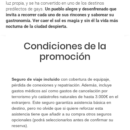
luz propia, y se ha convertido en uno de los destinos
modificar una reserva del viaje? ¿Qué gastos puede
predilectos de gays.
Un pueblo alegre y desenfrenado que
generar una anulación o modificación del viaje?
invita a recorrer cada uno de sus rincones y saborear su
gastronomía. Ver caer el sol es magia y sin él la vida más
nocturna de la ciudad despierta.
¿Qué caducidad debe tener mi pasaporte para ir
a...?
Condiciones de la
¿Con cuánta antelación tengo que estar en el
promoción
aeropuerto?
RESERVAR ¿Cómo puedo reservar un viaje de
paquete vacacional en la página web?
Seguro de viaje incluido
con cobertura de equipaje,
pérdida de conexiones y repatriación. Además, incluye
Al realizar la reserva, uno de los servicios ha
gastos médicos así como gastos de cancelación por
terrorismo y/o catástrofes naturales de hasta 3.000€ en el
quedado de pendiente de confirmación ¿Cómo
extranjero. Este seguro garantiza asistencia básica en
sabré si se confirma el viaje?
destino, pero no olvide que si quiere reforzar esta
asistencia tiene que añadir a su compra otros seguros
¿Cómo sé si hay plazas disponibles en el viaje que
opcionales (podrá seleccionarlos antes de confirmar su
reserva)
.
quiero al hacer mi solicitud de reserva?