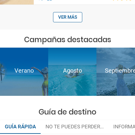
VER MÁS
Campañas destacadas
Verano
Agosto
Septiembr
Guía de destino
GUÍA RÁPIDA
NO TE PUEDES PERDER...
INFORMA