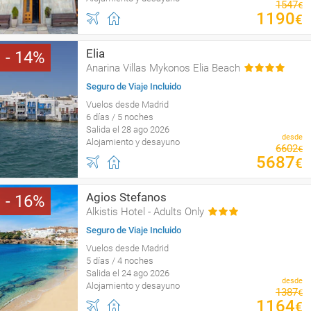
1547
€
1190
€
Elia
14
Anarina Villas Mykonos Elia Beach
Seguro de Viaje Incluido
Vuelos desde Madrid
6 días / 5 noches
Salida el 28 ago 2026
desde
Alojamiento y desayuno
6602
€
5687
€
Agios Stefanos
16
Alkistis Hotel - Adults Only
Seguro de Viaje Incluido
Vuelos desde Madrid
5 días / 4 noches
Salida el 24 ago 2026
desde
Alojamiento y desayuno
1387
€
1164
€