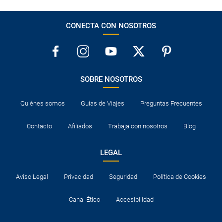
precio de un adulto?
¿Cuántas veces debo imprimir el bono de los
CONECTA CON NOSOTROS
traslados?
SOBRE NOSOTROS
Quiénes somos
Guías de Viajes
Preguntas Frecuentes
Contacto
Afiliados
Trabaja con nosotros
Blog
LEGAL
Aviso Legal
Privacidad
Seguridad
Política de Cookies
Canal Ético
Accesibilidad