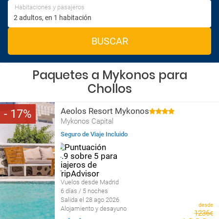
Habitaciones y pasajeros
BUSCAR
Paquetes a Mykonos para
Chollos
Aeolos Resort Mykonos
17
Mykonos Capital
Seguro de Viaje Incluido
Vuelos desde Madrid
6 días / 5 noches
Salida el 28 ago 2026
desde
Alojamiento y desayuno
1236
€