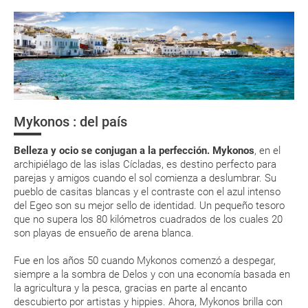
Grecia, gusto por lo Mediterráneo
Organiza tu viaje
La documentación de tu reserva te será enviada por mail en el
momento que el pago de la reserva esté realizado completamente.
¿Cómo llegar?
Respecto a las tarjetas de embarque, casi todas las compañías aéreas
¿Dónde alojarse?
tienen ya todos sus billetes electrónicos por lo que podrás obtenerlas
directamente en los mostradores de la aerolínea o realizando el check-
Mykonos : del país
in por su web.
Costumbres
Descubre el
Santuario de
Descubre
Palacio de
Olimpia, la
Micenas, uno
Eso sí, deberás estar atento si viajas con una compañía low cost, debido
Belleza y ocio se conjugan a la perfección. Mykonos
, en el
a que muchas de ellas exigen la presentación de la tarjeta de embarque
Asistencia sanitaria
Cnosos, una de
ciudad donde
los lugares 
(que deberás realizar a través de su web) para que no te carguen un
archipiélago de las islas Cícladas, es destino perfecto para
las siete
comenzaron
importantes
suplemento extra en el mismo aeropuerto.
parejas y amigos cuando el sol comienza a deslumbrar. Su
maravillas de
los Juegos
la antigua Gr
pueblo de casitas blancas y el contraste con el azul intenso
Grecia
Olímpicos
En caso de tener que enviarte la documentación de un paquete
del Egeo son su mejor sello de identidad. Un pequeño tesoro
vacacional (Caribe, circuitos, tours...) te enviaremos la documentación
de tu reserva alrededor de 10 días antes de salida, la cual deberás
que no supera los 80 kilómetros cuadrados de los cuales 20
imprimir y llevar contigo en el viaje.
son playas de ensueño de arena blanca.
Esta documentación te será requerida en el mostrador de la compañía
Fue en los años 50 cuando Mykonos comenzó a despegar,
aérea a la hora de realizar el check-in el día de la salida.
siempre a la sombra de Delos y con una economía basada en
la agricultura y la pesca, gracias en parte al encanto
descubierto por artistas y hippies. Ahora, Mykonos brilla con
MODIFICACIÓN ó CANCELACIÓN ¿Puedo anular o