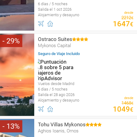
6 días / 5 noches
Salida el 1 oct 2026
desde
Alojamiento y desayuno
2212
€
1647
€
Ostraco Suites
29
Mykonos Capital
Seguro de Viaje Incluido
Vuelos desde Madrid
6 días / 5 noches
Salida el 28 ago 2026
desde
Alojamiento y desayuno
1468
€
1049
€
Tohu Villas Mykonos
13
Aghios Ioanis, Ornos