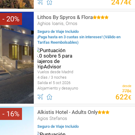
2474
€
Lithos By Spyros & Flora
20
Aghios Ioanis, Ornos
Seguro de Viaje Incluido
¡Paga hasta en 3 cuotas sin intereses! (Válido en
Tarifas Reembolsables)
Vuelos desde Madrid
4 días / 3 noches
Salida el 5 oct 2026
desde
Alojamiento y desayuno
778
€
622
€
Alkistis Hotel - Adults Only
16
Agios Stefanos
Seguro de Viaje Incluido