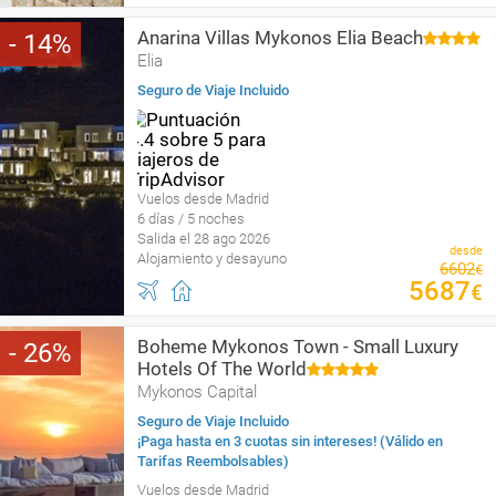
Anarina Villas Mykonos Elia Beach
14
Elia
Seguro de Viaje Incluido
Vuelos desde Madrid
6 días / 5 noches
Salida el 28 ago 2026
desde
Alojamiento y desayuno
6602
€
5687
€
Boheme Mykonos Town - Small Luxury
26
Hotels Of The World
Mykonos Capital
Seguro de Viaje Incluido
¡Paga hasta en 3 cuotas sin intereses! (Válido en
Tarifas Reembolsables)
Vuelos desde Madrid