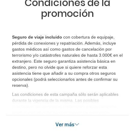
Condiciones de la
RESERVAR ¿Cómo puedo reservar un viaje de
promoción
paquete vacacional en la página web?
Al realizar la reserva, uno de los servicios ha
quedado de pendiente de confirmación ¿Cómo
Seguro de viaje incluido
con cobertura de equipaje,
sabré si se confirma el viaje?
pérdida de conexiones y repatriación. Además, incluye
gastos médicos así como gastos de cancelación por
¿Cómo sé si hay plazas disponibles en el viaje que
terrorismo y/o catástrofes naturales de hasta 3.000€ en el
extranjero. Este seguro garantiza asistencia básica en
quiero al hacer mi solicitud de reserva?
destino, pero no olvide que si quiere reforzar esta
asistencia tiene que añadir a su compra otros seguros
Si tengo los traslados incluidos, ¿dónde debo
opcionales (podrá seleccionarlos antes de confirmar su
dirigirme?
reserva)
.
Las condiciones de esta campaña sólo serán aplicables
¿Incluye algún seguro de viaje mi reserva?
durante la vigencia de la misma. Las posibles
modificaciones de reserva posteriores a esta campaña
quedan excluidas de las condiciones de promoción
¿Cuáles son las condiciones generales en las
anteriormente mencionadas. Descuento no acumulable.
reservas de viajes?
Ver más