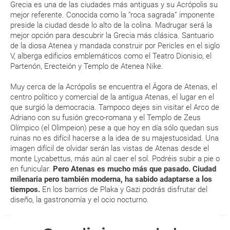
(que deberás realizar a través de su web) para que no te carguen un
Grecia es una de las ciudades más antiguas y su Acrópolis su
del planeta
en Santorini
las siete
suplemento extra en el mismo aeropuerto.
mejor referente. Conocida como la “roca sagrada” imponente
maravillas d
preside la ciudad desde lo alto de la colina. Madrugar será la
Grecia
En caso de tener que enviarte la documentación de un paquete
mejor opción para descubrir la Grecia más clásica. Santuario
vacacional (Caribe, circuitos, tours...) te enviaremos la documentación
de tu reserva alrededor de 10 días antes de salida, la cual deberás
de la diosa Atenea y mandada construir por Pericles en el siglo
imprimir y llevar contigo en el viaje.
V, alberga edificios emblemáticos como el Teatro Dionisio, el
Partenón, Erecteión y Templo de Atenea Nike.
Esta documentación te será requerida en el mostrador de la compañía
aérea a la hora de realizar el check-in el día de la salida.
Muy cerca de la Acrópolis se encuentra el Ágora de Atenas, el
centro político y comercial de la antigua Atenas, el lugar en el
que surgió la democracia. Tampoco dejes sin visitar el Arco de
MODIFICACIÓN ó CANCELACIÓN ¿Puedo anular o
Adriano con su fusión greco-romana y el Templo de Zeus
modificar una reserva del viaje? ¿Qué gastos puede
Olímpico (el Olimpeion) pese a que hoy en día sólo quedan sus
generar una anulación o modificación del viaje?
ruinas no es difícil hacerse a la idea de su majestuosidad. Una
imagen difícil de olvidar serán las vistas de Atenas desde el
monte Lycabettus, más aún al caer el sol. Podréis subir a pie o
¿Qué caducidad debe tener mi pasaporte para ir
en funicular.
Pero Atenas es mucho más que pasado. Ciudad
a...?
milenaria pero también moderna, ha sabido adaptarse a los
tiempos.
En los barrios de Plaka y Gazi podrás disfrutar del
¿Con cuánta antelación tengo que estar en el
diseño, la gastronomía y el ocio nocturno.
aeropuerto?