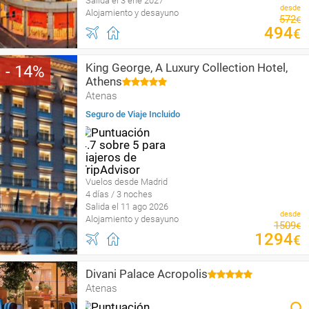
Salida el 3 ene 2027
desde
Alojamiento y desayuno
572
€
494
€
King George, A Luxury Collection Hotel,
14
Athens
Atenas
Seguro de Viaje Incluido
Vuelos desde Madrid
4 días / 3 noches
Salida el 11 ago 2026
desde
Alojamiento y desayuno
1509
€
1294
€
Divani Palace Acropolis
Atenas