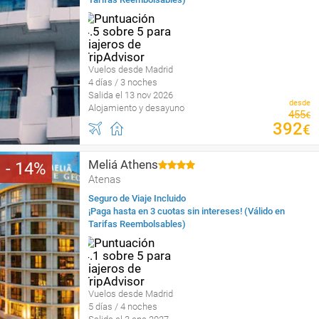
Vuelos desde Madrid
4 días / 3 noches
Salida el 13 nov 2026
desde
Alojamiento y desayuno
455
€
392
€
Meliá Athens
14
Atenas
Seguro de Viaje Incluido
¡Paga hasta en 3 cuotas sin intereses! (Válido en
Tarifas Reembolsables)
Vuelos desde Madrid
5 días / 4 noches