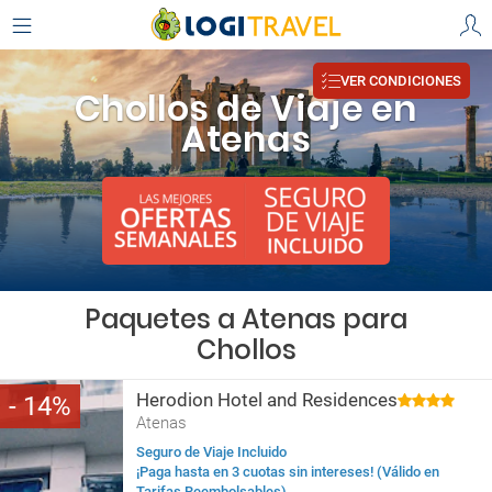
VER CONDICIONES
Chollos de Viaje en
Atenas
Paquetes a Atenas para
Chollos
Herodion Hotel and Residences
14
Atenas
Seguro de Viaje Incluido
¡Paga hasta en 3 cuotas sin intereses! (Válido en
Tarifas Reembolsables)