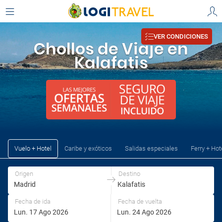
Elige tu origen y destino
Radisson Blu Euphoria Resort, Mykonos,
AEROPUERTOS
Kalafatis
, Gr
Origen
Destino
VER CONDICIONES
Madrid
Villa Moonflower,
, España - Barajas ‎(MAD)‎
Kalafatis
, Grecia
Chollos de Viaje en
Madrid
Kalafatis
Kalafatis
Origen
Destino
Vuelo + Hotel
Caribe y exóticos
Salidas especiales
Ferry + Hot
Origen
Destino
Fecha de ida
Fecha de vuelta