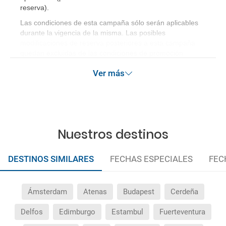
reserva)
.
Las condiciones de esta campaña sólo serán aplicables
durante la vigencia de la misma. Las posibles
modificaciones de reserva posteriores a esta campaña
quedan excluidas de las condiciones de promoción
anteriormente mencionadas.
Ver más
Nuestros destinos
DESTINOS SIMILARES
FECHAS ESPECIALES
FEC
Ámsterdam
Atenas
Budapest
Cerdeña
Delfos
Edimburgo
Estambul
Fuerteventura