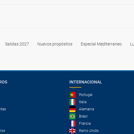
Salidas 2027
Nuevos propósitos
Especial Mediterraneo
Lu
ROS
INTERNACIONAL
Portugal
Italia
ntes
Alemania
Brasil
Francia
tros
Reino Unido