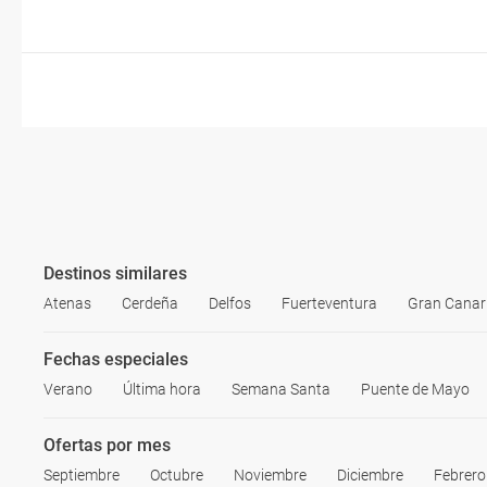
Destinos similares
Atenas
Cerdeña
Delfos
Fuerteventura
Gran Canar
Fechas especiales
Verano
Última hora
Semana Santa
Puente de Mayo
Ofertas por mes
Septiembre
Octubre
Noviembre
Diciembre
Febrero