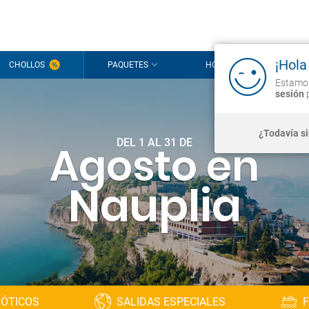
¡Hola
CHOLLOS
PAQUETES
HOTELES
CR
Estamos
sesión
p
¿Todavía s
DEL 1 AL 31 DE
Agosto en
Nauplia
XÓTICOS
SALIDAS ESPECIALES
F