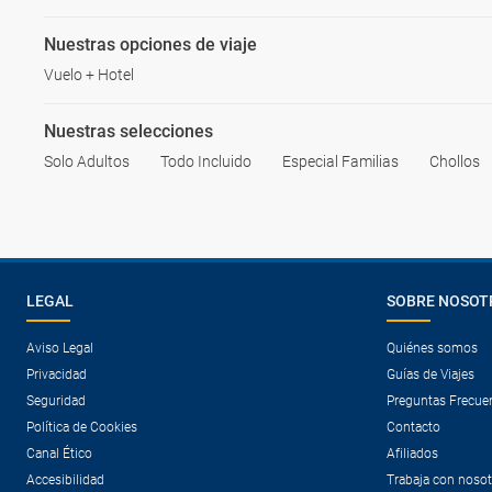
Nuestras opciones de viaje
Vuelo + Hotel
Nuestras selecciones
Solo Adultos
Todo Incluido
Especial Familias
Chollos
LEGAL
SOBRE NOSOT
Aviso Legal
Quiénes somos
Privacidad
Guías de Viajes
Seguridad
Preguntas Frecue
Política de Cookies
Contacto
Canal Ético
Afiliados
Accesibilidad
Trabaja con noso