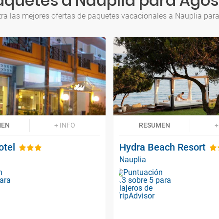
aquetes a Nauplia para Agos
ra las mejores ofertas de paquetes vacacionales a Nauplia par
MEN
+ INFO
RESUMEN
+
otel
Hydra Beach Resort
Nauplia