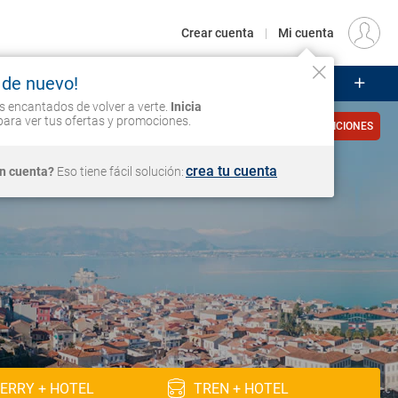
€
Origen
MADRID (MAD)
ES
EUR
Crear cuenta
|
Mi cuenta
 de nuevo!
UCEROS
CIRCUITOS
VUELOS
Iniciar sesión
 encantados de volver a verte.
Inicia
ara ver tus ofertas y promociones.
VER CONDICIONES
crea tu cuenta
in cuenta?
Eso tiene fácil solución:
ERRY + HOTEL
TREN + HOTEL