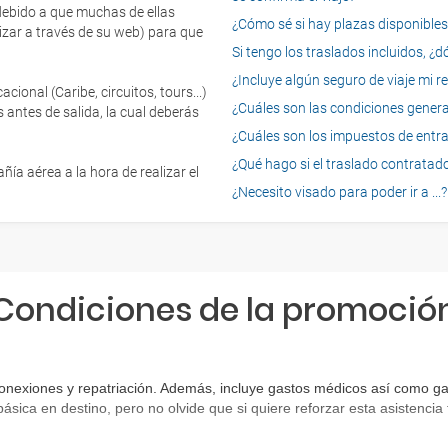
 debido a que muchas de ellas
¿Cómo sé si hay plazas disponibles e
izar a través de su web) para que
Si tengo los traslados incluidos, ¿
¿Incluye algún seguro de viaje mi r
onal (Caribe, circuitos, tours...)
¿Cuáles son las condiciones general
 antes de salida, la cual deberás
¿Cuáles son los impuestos de entrad
¿Qué hago si el traslado contratado
ía aérea a la hora de realizar el
¿Necesito visado para poder ir a ...?
Condiciones de la promoció
onexiones y repatriación. Además, incluye gastos médicos así como gas
básica en destino, pero no olvide que si quiere reforzar esta asistenc