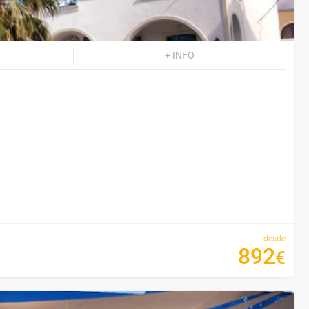
+ INFO
desde
892
€