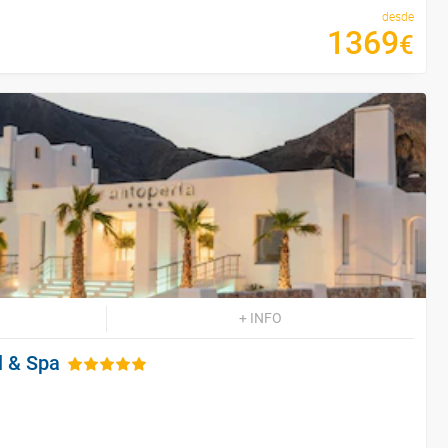
desde
1369
€
+ INFO
l & Spa