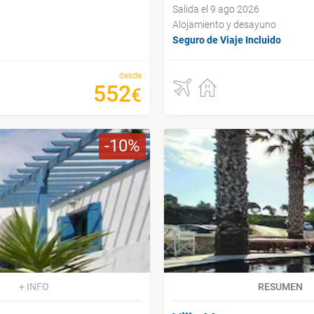
Salida el 9 ago 2026
Alojamiento y desayuno
Seguro de Viaje Incluido
desde
552
€
10
+ INFO
RESUMEN