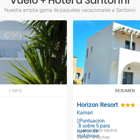
Vuelo + Hotel a Santorini
Nuestra amplia gama de paquetes vacacionales a Santorini
+ INFO
RESUMEN
Horizon Resort
Kamari
Vuelos desde Madrid
5 días / 4 noches