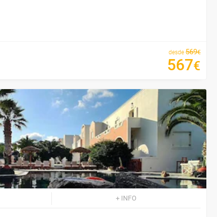
569
€
desde
567
€
+ INFO