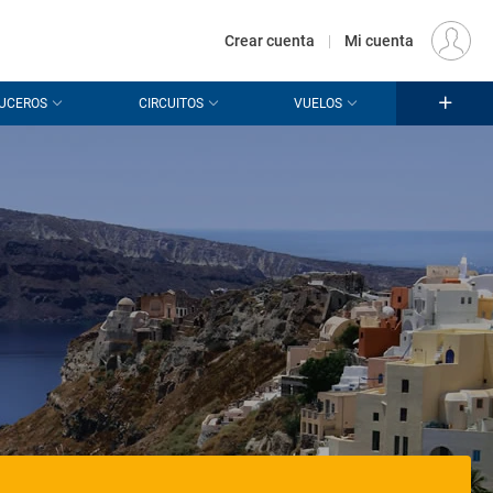
€
Origen
MADRID (MAD)
ES
EUR
Crear cuenta
|
Mi cuenta
UCEROS
CIRCUITOS
VUELOS