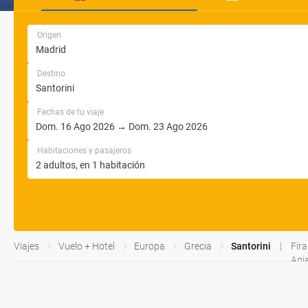
Origen
Destino
Fechas de tu viaje
Habitaciones y pasajeros
Viajes
Vuelo + Hotel
Europa
Grecia
Santorini
Fira
Agi