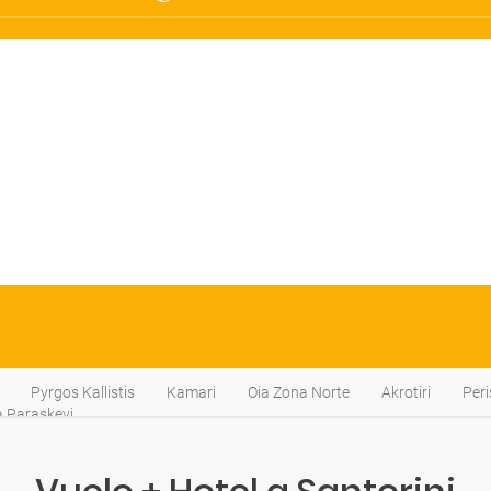
Pyrgos Kallistis
Kamari
Oia Zona Norte
Akrotiri
Per
a Paraskevi