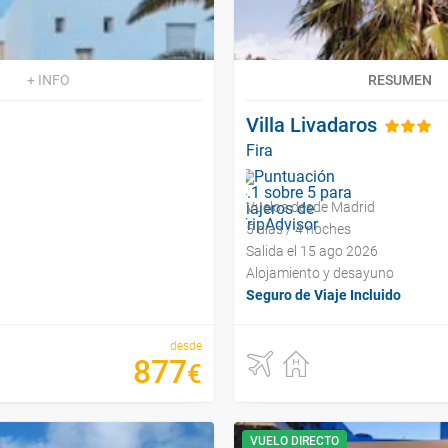
+ INFO
RESUMEN
Villa Livadaros
Fira
Vuelos desde Madrid
5 días / 4 noches
Salida el 15 ago 2026
Alojamiento y desayuno
Seguro de Viaje Incluido
desde
877
€
VUELO DIRECTO