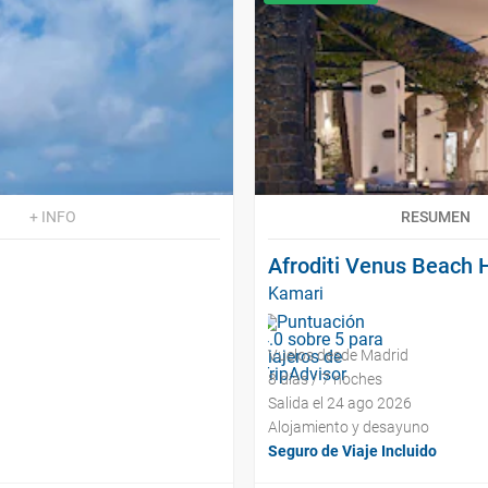
+ INFO
RESUMEN
Afroditi Venus Beach 
Kamari
Vuelos desde Madrid
8 días / 7 noches
Salida el 24 ago 2026
Alojamiento y desayuno
Seguro de Viaje Incluido