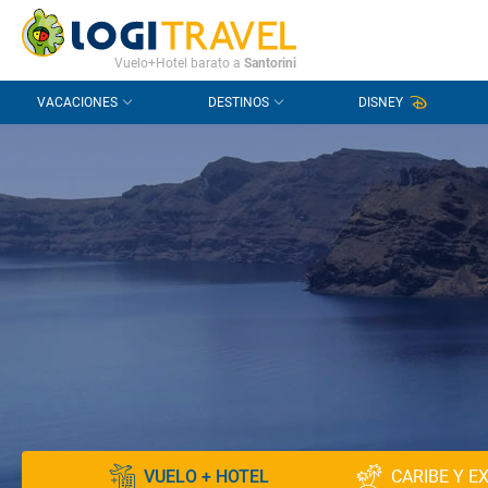
CONTACTO
PREGUNTAS FRECUENTES
Vuelo+Hotel barato a
Santorini
VACACIONES
DESTINOS
DISNEY
VUELO + HOTEL
CARIBE Y E