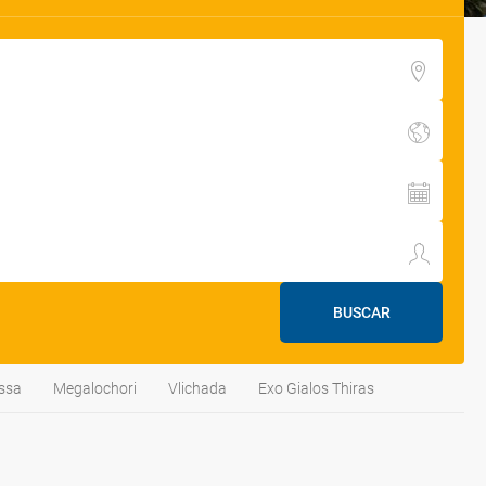
BUSCAR
issa
Megalochori
Vlichada
Exo Gialos Thiras