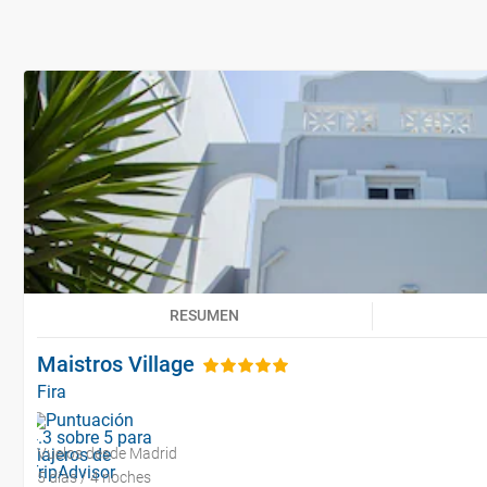
RESUMEN
Maistros Village
Fira
Vuelos desde Madrid
5 días / 4 noches