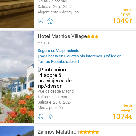
6 días / 4 noches
Salida el 26 jul 2027
desde
Alojamiento y desayuno
1053
€
1049
€
Hotel Mathios Village
Akrotiri
Seguro de Viaje Incluido
¡Paga hasta en 3 cuotas sin intereses! (Válido en
Tarifas Reembolsables)
Vuelos desde Madrid
6 días / 4 noches
Salida el 26 jul 2027
desde
Media pensión
1113
€
1074
€
Zannos Melathron