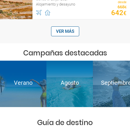
desde
Alojamiento y desayuno
668
€
642
€
VER MÁS
Campañas destacadas
Verano
Agosto
Septiembr
Guía de destino