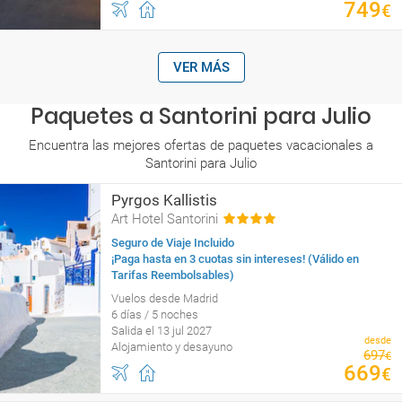
749
€
VER MÁS
Paquetes a Santorini para Julio
Encuentra las mejores ofertas de paquetes vacacionales a
Santorini para Julio
Pyrgos Kallistis
Art Hotel Santorini
Seguro de Viaje Incluido
¡Paga hasta en 3 cuotas sin intereses! (Válido en
Tarifas Reembolsables)
Vuelos desde Madrid
6 días / 5 noches
Salida el 13 jul 2027
desde
Alojamiento y desayuno
697
€
669
€