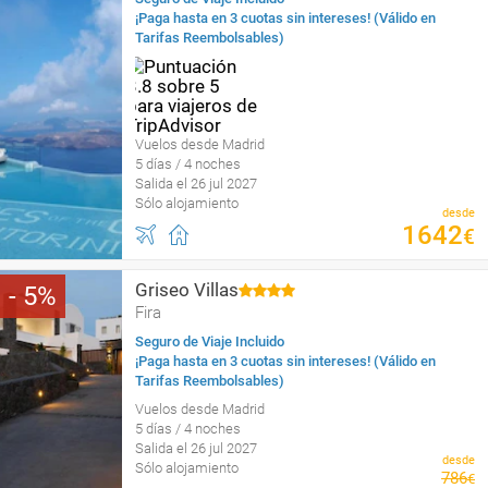
¡Paga hasta en 3 cuotas sin intereses! (Válido en
Tarifas Reembolsables)
Vuelos desde Madrid
5 días / 4 noches
Salida el 26 jul 2027
Sólo alojamiento
desde
1642
€
Griseo Villas
5
Fira
Seguro de Viaje Incluido
¡Paga hasta en 3 cuotas sin intereses! (Válido en
Tarifas Reembolsables)
Vuelos desde Madrid
5 días / 4 noches
Salida el 26 jul 2027
desde
Sólo alojamiento
786
€