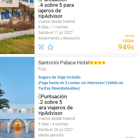
Vuelos desde Madrid
8 días / 7 noches
Salida el 11 jul 2027
desde
Alojamiento y desayuno
1006
€
949
€
Santorini Palace Hotel
Fira
Seguro de Viaje Incluido
¡Paga hasta en 3 cuotas sin intereses! (Válido en
Tarifas Reembolsables)
Vuelos desde Madrid
5 días / 4 noches
Salida el 26 jul 2027
Media pensión
desde