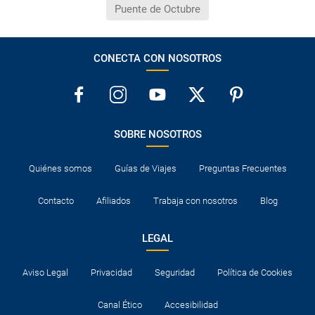
Puente de Octubre
¿Por qué me sale el precio de un niño igual que el
precio de un adulto?
CONECTA CON NOSOTROS
¿Cuántas veces debo imprimir el bono de los
traslados?
SOBRE NOSOTROS
Quiénes somos
Guías de Viajes
Preguntas Frecuentes
Contacto
Afiliados
Trabaja con nosotros
Blog
LEGAL
Aviso Legal
Privacidad
Seguridad
Política de Cookies
Canal Ético
Accesibilidad