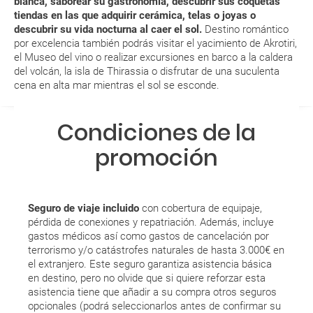
blanca, saborear su gastronomía, descubrir sus coquetas
tiendas en las que adquirir cerámica, telas o joyas o
descubrir su vida nocturna al caer el sol.
Destino romántico
MODIFICACIÓN ó CANCELACIÓN ¿Puedo anular o
por excelencia también podrás visitar el yacimiento de Akrotiri,
modificar una reserva del viaje? ¿Qué gastos puede
el Museo del vino o realizar excursiones en barco a la caldera
generar una anulación o modificación del viaje?
del volcán, la isla de Thirassia o disfrutar de una suculenta
cena en alta mar mientras el sol se esconde.
¿Qué caducidad debe tener mi pasaporte para ir
a...?
Condiciones de la
promoción
¿Con cuánta antelación tengo que estar en el
aeropuerto?
RESERVAR ¿Cómo puedo reservar un viaje de
Seguro de viaje incluido
con cobertura de equipaje,
paquete vacacional en la página web?
pérdida de conexiones y repatriación. Además, incluye
gastos médicos así como gastos de cancelación por
terrorismo y/o catástrofes naturales de hasta 3.000€ en
Al realizar la reserva, uno de los servicios ha
el extranjero. Este seguro garantiza asistencia básica
quedado de pendiente de confirmación ¿Cómo
en destino, pero no olvide que si quiere reforzar esta
sabré si se confirma el viaje?
asistencia tiene que añadir a su compra otros seguros
opcionales (podrá seleccionarlos antes de confirmar su