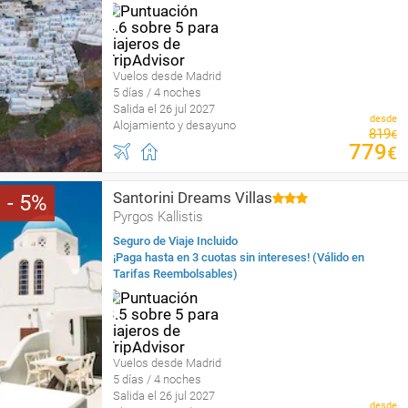
Vuelos desde Madrid
5 días / 4 noches
Salida el 26 jul 2027
desde
Alojamiento y desayuno
819
€
779
€
Santorini Dreams Villas
5
Pyrgos Kallistis
Seguro de Viaje Incluido
¡Paga hasta en 3 cuotas sin intereses! (Válido en
Tarifas Reembolsables)
Vuelos desde Madrid
5 días / 4 noches
Salida el 26 jul 2027
desde