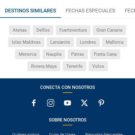
DESTINOS SIMILARES
FECHAS ESPECIALES
FEC
Atenas
Delfos
Fuerteventura
Gran Canaria
Islas Maldivas
Lanzarote
Londres
Mallorca
Menorca
Nauplia
Patras
Punta Cana
Riviera Maya
Tenerife
Volos
CONECTA CON NOSOTROS
SOBRE NOSOTROS
Quiénes somos
Guías de Viajes
Preguntas Frecuentes