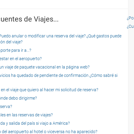
uentes de Viajes...
¿Por
¿Cu
o anular o modificar una reserva del viaje? ¿Qué gastos puede
ón del viaje?
rte para ir a...?
star en el aeropuerto?
 viaje de paquete vacacional en la página web?
servicios ha quedado de pendiente de confirmación ¿Cómo sabré si
n el viaje que quiero al hacer mi solicitud de reserva?
dónde debo dirigirme?
eserva?
es en las reservas de viajes?
a y salida del país si viajo a América?
 del aeropuerto al hotel o viceversa no ha aparecido?