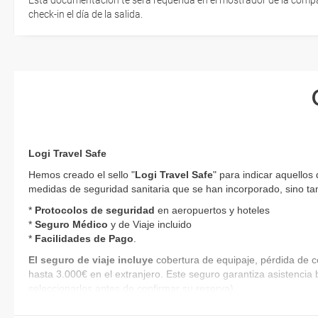
Esta documentación te será requerida en el mostrador de la compañ
check-in el día de la salida.
Logi Travel Safe
Hemos creado el sello "
Logi Travel Safe
" para indicar aquellos
medidas de seguridad sanitaria que se han incorporado, sino tam
*
Protocolos de
seguridad
en aeropuertos y hoteles
*
Seguro Médico
y de Viaje incluido
*
Facilidades de Pago
.
El seguro de viaje incluye
cobertura de equipaje, pérdida de c
hasta 3.000€ en el extranjero. Este seguro garantiza asistencia 
seleccionarlos antes de confirmar su reserva).