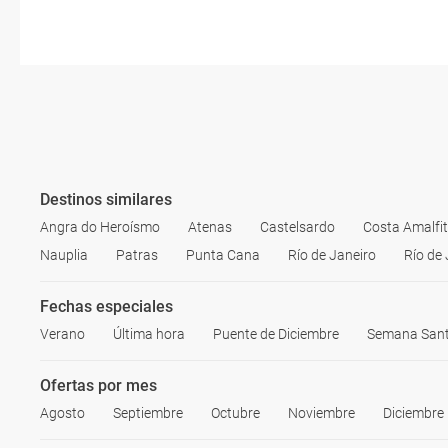
Destinos similares
Angra do Heroísmo
Atenas
Castelsardo
Costa Amalfi
Nauplia
Patras
Punta Cana
Río de Janeiro
Río de 
Fechas especiales
Verano
Última hora
Puente de Diciembre
Semana San
Ofertas por mes
Agosto
Septiembre
Octubre
Noviembre
Diciembre