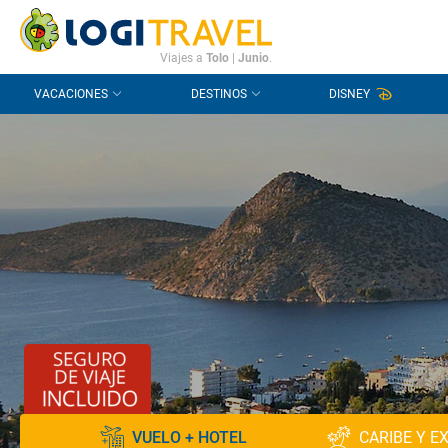
CONTACTO
PREGUNTAS FRECUENTES
Viajes a
Tolo
|
Junio
.
VACACIONES
DESTINOS
DISNEY
VUELO + HOTEL
CARIBE Y E