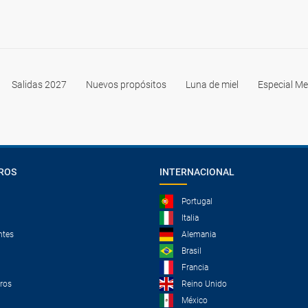
Salidas 2027
Nuevos propósitos
Luna de miel
Especial Me
ROS
INTERNACIONAL
Portugal
Italia
ntes
Alemania
Brasil
Francia
tros
Reino Unido
México