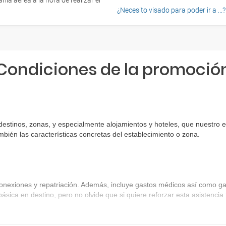
ía aérea a la hora de realizar el
¿Necesito visado para poder ir a ...?
Condiciones de la promoció
 destinos, zonas, y especialmente alojamientos y hoteles, que nuestro 
bién las características concretas del establecimiento o zona.
onexiones y repatriación. Además, incluye gastos médicos así como gas
básica en destino, pero no olvide que si quiere reforzar esta asistenc