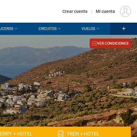
€
Origen
MADRID (MAD)
ES
EUR
Crear cuenta
|
Mi cuenta
UCEROS
CIRCUITOS
VUELOS
VER CONDICIONES
ERRY + HOTEL
TREN + HOTEL