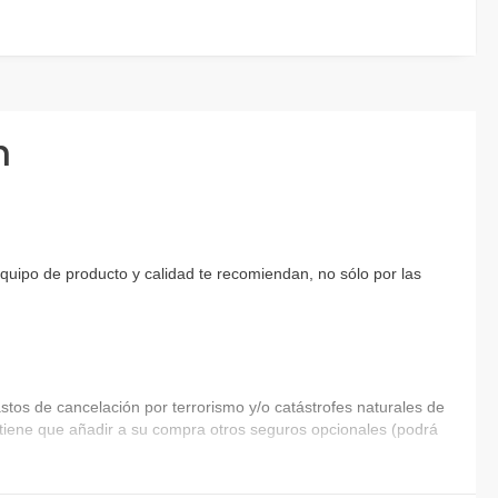
n
equipo de producto y calidad te recomiendan, no sólo por las
tos de cancelación por terrorismo y/o catástrofes naturales de
ia tiene que añadir a su compra otros seguros opcionales (podrá