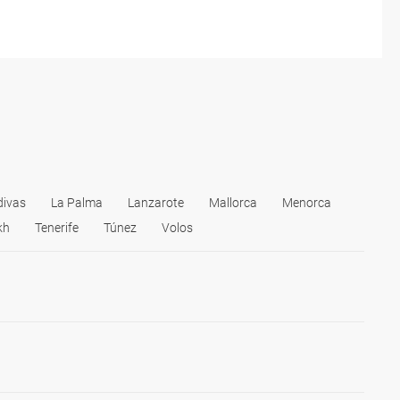
divas
La Palma
Lanzarote
Mallorca
Menorca
kh
Tenerife
Túnez
Volos