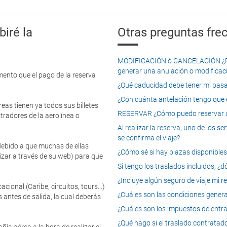
iré la
Otras preguntas frec
MODIFICACIÓN ó CANCELACIÓN ¿Pued
generar una anulación o modificaci
mento que el pago de la reserva
¿Qué caducidad debe tener mi pasapo
¿Con cuánta antelación tengo que e
eas tienen ya todos sus billetes
RESERVAR ¿Cómo puedo reservar un
tradores de la aerolínea o
Al realizar la reserva, uno de los 
se confirma el viaje?
 debido a que muchas de ellas
¿Cómo sé si hay plazas disponibles e
izar a través de su web) para que
Si tengo los traslados incluidos, ¿
¿Incluye algún seguro de viaje mi r
onal (Caribe, circuitos, tours...)
¿Cuáles son las condiciones general
 antes de salida, la cual deberás
¿Cuáles son los impuestos de entrad
¿Qué hago si el traslado contratado