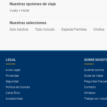
Nuestras opciones de viaje
Vuelo + Hotel
Nuestras selecciones
Solo Adultos
Todo Incluido
Especial Familias
Chollos
LEGAL
SOBRE NOSOT
Aviso Legal
Quiénes somos
Privacidad
Guías de Viajes
Seguridad
Preguntas Frecue
Política de Cookies
Contacto
Canal Ético
Afiliados
Accesibilidad
Trabaja con noso