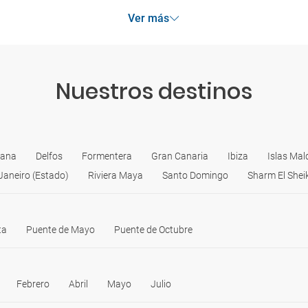
Ver más
Nuestros destinos
tana
Delfos
Formentera
Gran Canaria
Ibiza
Islas Mal
Janeiro (Estado)
Riviera Maya
Santo Domingo
Sharm El Shei
ta
Puente de Mayo
Puente de Octubre
Febrero
Abril
Mayo
Julio