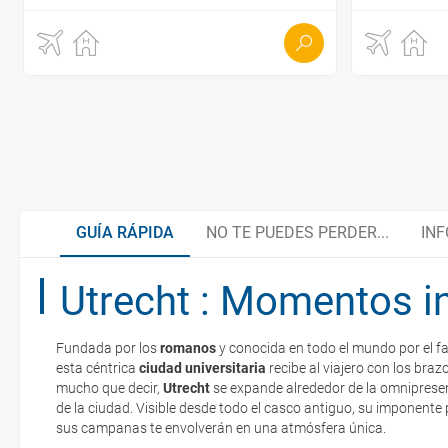
GUÍA RÁPIDA
NO TE PUEDES PERDER...
INF
Utrecht : Momentos i
Ámsterdam, ciudad con arte
Organiza tu viaje
Fundada por los
romanos
y conocida en todo el mundo por el 
Róterdam, a la vanguardia
Documentación y descuentos
esta céntrica
ciudad universitaria
recibe al viajero con los brazo
La documentación de tu reserva te será enviada por mail en el mo
mucho que decir,
Utrecht
se expande alrededor de la omnipres
esté realizado completamente.
de la ciudad. Visible desde todo el casco antiguo, su imponente 
sus campanas te envolverán en una atmósfera única.
La Haya, viaje a la Corte
Embajadas y consulados
Respecto a las tarjetas de embarque, casi todas las compañías aér