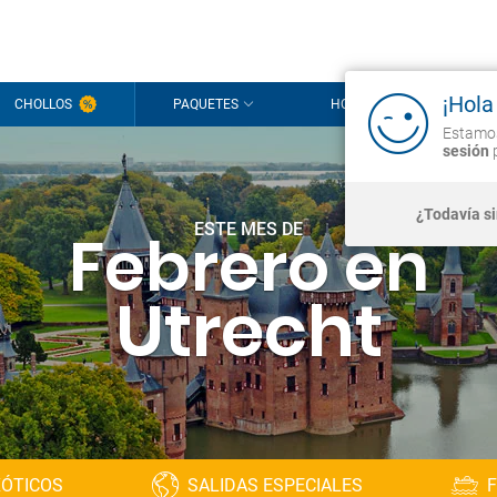
¡Hola
CHOLLOS
PAQUETES
HOTELES
CR
Estamos
sesión
p
¿Todavía s
ESTE MES DE
Febrero en
Utrecht
XÓTICOS
SALIDAS ESPECIALES
F