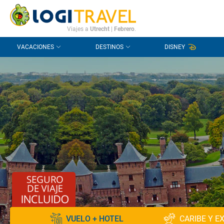
CONTACTO
PREGUNTAS FRECUENTES
Viajes a
Utrecht
|
Febrero
.
VACACIONES
DESTINOS
DISNEY
VUELO + HOTEL
CARIBE Y E