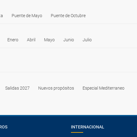
ta
Puente de Mayo
Puente de Octubre
Enero
Abril
Mayo
Junio
Julio
Salidas 2027
Nuevos propósitos
Especial Mediterraneo
ROS
INTERNACIONAL