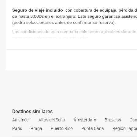
Seguro de viaje incluido
con cobertura de equipaje, pérdida d
de hasta 3.000€ en el extranjero. Este seguro garantiza asistenc
(podrá seleccionarlos antes de confirmar su reserva)
.
Las condiciones de esta campaña sólo serán aplicables durante 
promoción anteriormente mencionadas.
Destinos similares
Aalsmeer
Altos del Sena
Ámsterdam
Bruselas
Cád
París
Praga
Puerto Rico
Punta Cana
Región Lapo