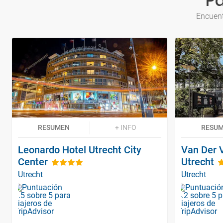
Pa
Encuent
RESUMEN
+ INFO
RESU
Leonardo Hotel Utrecht City
Van Der V
Center
Utrecht
Utrecht
Utrecht