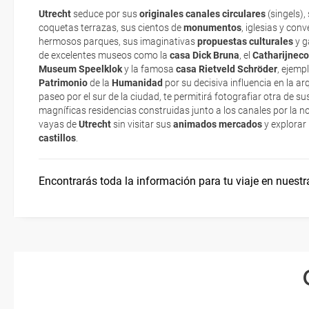
electrónicos por lo que podrás obtenerlas directamente en los mos
Utrecht
seduce por sus
originales canales circulares
(
singels
),
realizando el check-in por su web.
coquetas terrazas, sus cientos de
monumentos
, iglesias y con
Utrecht, ciudad histórica
¿Cómo llegar?
hermosos parques, sus imaginativas
propuestas culturales
y g
Eso sí, deberás estar atento si viajas con una compañía low cost,
de excelentes museos como la
casa Dick Bruna
, el
Catharijnec
exigen la presentación de la tarjeta de embarque (que deberás real
Museum Speelklok
y la famosa
casa Rietveld Schröder
, ejemp
¿Cómo moverse por Holanda?
no te carguen un suplemento extra en el mismo aeropuerto.
Patrimonio
de la
Humanidad
por su decisiva influencia en la a
paseo por el sur de la ciudad, te permitirá fotografiar otra de 
En caso de tener que enviarte la documentación de un paquete vacaci
magníficas residencias construidas junto a los canales por la n
Viajar en bicicleta
te enviaremos la documentación de tu reserva alrededor de 10 días
vayas de
Utrecht
sin visitar sus
animados mercados
y explorar
imprimir y llevar contigo en el viaje.
castillos
.
Esta documentación te será requerida en el mostrador de la compañ
check-in el día de la salida.
Encontrarás toda la información para tu viaje en nuestr