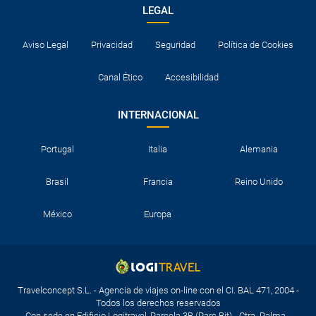
LEGAL
Aviso Legal
Privacidad
Seguridad
Política de Cookies
Canal Ético
Accesibilidad
INTERNACIONAL
Portugal
Italia
Alemania
Brasil
Francia
Reino Unido
México
Europa
Travelconcept S.L. - Agencia de viajes on-line con el CI. BAL 471, 2004 -
Todos los derechos reservados
Con sede en Edificio Logitravel, Parcela 3B (Parc Bit) - Ctra. Palma -